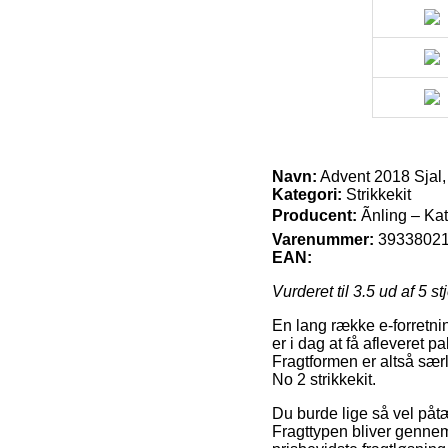
Navn:
Advent 2018 Sjal, 
Kategori:
Strikkekit
Producent:
Ãnling – Ka
Varenummer:
3933802
EAN:
Vurderet til
3.5
ud af 5 st
En lang række e-forretnin
er i dag at få afleveret p
Fragtformen er altså særl
No 2 strikkekit.
Du burde lige så vel påtæn
Fragttypen bliver gennem