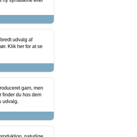
s ny symaskine eller
 bredt udvalg af
r. Klik her for at se
produceret garn, men
or finder du hos dem
es udvalg.
roduktion, naturlige