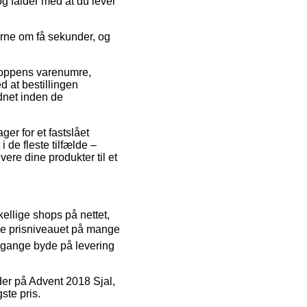
g falder med at du lever
erne om få sekunder, og
hoppens varenumre,
d at bestillingen
rdnet inden de
er for et fastslået
 de fleste tilfælde –
ere dine produkter til et
kellige shops på nettet,
dske prisniveauet på mange
le gange byde på levering
koder på Advent 2018 Sjal,
ste pris.