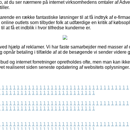
p, at du ser nærmere på internet virksomhedens omtaler af Adve
iller.
rende en række fantastiske løsninger til at få indtryk af e-firma
 online outlets som tilbyder folk at udfærdige en kritik af købsop
l at få et indblik i hvor tilfredse kunderne er.
 ved hjælp af reklamer. Vi har faste samarbejder med masser af o
og opnår betaling i tilfælde af at de besøgende vi sender videre
ud og internet forretninger opretholdes ofte, men man kan ikke s
vet realiseret siden seneste opdatering af websitets oplysninger.
1
1
1
1
1
1
1
1
1
1
1
1
1
1
1
1
1
1
1
1
1
1
1
1
1
1
1
1
1
1
1
1
1
1
1
1
1
1
1
1
1
1
1
1
1
1
1
1
1
1
1
1
1
1
1
1
1
1
1
1
1
1
1
1
1
1
1
1
1
1
1
1
1
1
1
1
1
1
1
1
1
1
1
1
1
1
1
1
1
1
1
1
1
1
1
1
1
1
1
1
1
1
1
1
1
1
1
1
1
1
1
1
1
1
1
1
1
1
1
1
1
1
1
1
1
1
1
1
1
1
1
1
1
1
1
1
1
1
1
1
1
1
1
1
1
1
1
1
1
1
1
1
1
1
1
1
1
1
1
1
1
1
1
1
1
1
1
1
1
1
1
1
1
1
1
1
1
1
1
1
1
1
1