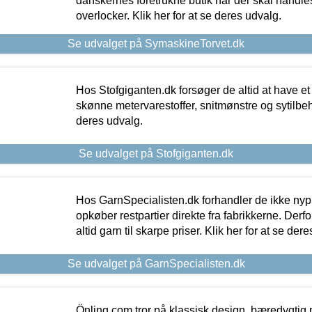
danskernes foretrukne butik når der skal handle
overlocker. Klik her for at se deres udvalg.
Se udvalget på SymaskineTorvet.dk
Hos Stofgiganten.dk forsøger de altid at have et
skønne metervarestoffer, snitmønstre og sytilbehø
deres udvalg.
Se udvalget på Stofgiganten.dk
Hos GarnSpecialisten.dk forhandler de ikke ny
opkøber restpartier direkte fra fabrikkerne. Derf
altid garn til skarpe priser. Klik her for at se der
Se udvalget på GarnSpecialisten.dk
Önling.com tror på klassisk design, bæredygtig p