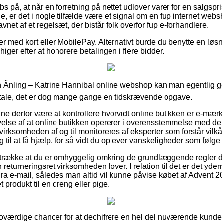
bs på, at når en forretning på nettet udlover varer for en salgspr
e, er det i nogle tilfælde være et signal om en fup internet we
vnet af et regelsæt, der bistår folk overfor fup e-forhandlere.
ler med kort eller MobilePay. Alternativt burde du benytte en løsn
iger efter at honorere betalingen i flere bidder.
en Ãnling – Katrine Hannibal online webshop kan man egentlig
ale, det er dog mange gange en tidskrævende opgave.
 derfor være at kontrollere hvorvidt online butikken er e-mær
ivelse af at online butikken opererer i overensstemmelse med 
t virksomheden af og til monitoreres af eksperter som forstår vil
til at få hjælp, for så vidt du oplever vanskeligheder som følge 
retrække at du er omhyggelig omkring de grundlæggende regler de
returneringsret virksomheden lover. I relation til det er det yd
ra e-mail, således man altid vil kunne påvise købet af Advent 201
 produkt til en dreng eller pige.
så troværdige chancer for at dechifrere en hel del nuværende kun