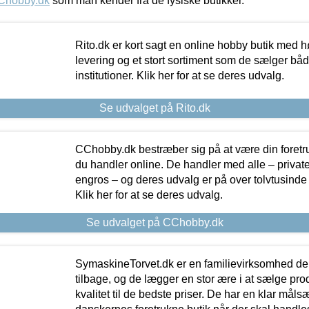
Chobby.dk
som man kender fra de fysiske butikker.
Rito.dk er kort sagt en online hobby butik med h
levering og et stort sortiment som de sælger både
institutioner. Klik her for at se deres udvalg.
Se udvalget på Rito.dk
CChobby.dk bestræber sig på at være din foretr
du handler online. De handler med alle – private,
engros – og deres udvalg er på over tolvtusinde 
Klik her for at se deres udvalg.
Se udvalget på CChobby.dk
SymaskineTorvet.dk er en familievirksomhed der
tilbage, og de lægger en stor ære i at sælge pro
kvalitet til de bedste priser. De har en klar mål