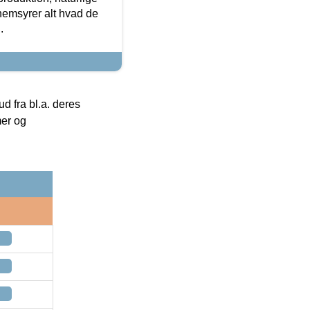
nemsyrer alt hvad de
.
 fra bl.a. deres
mer og