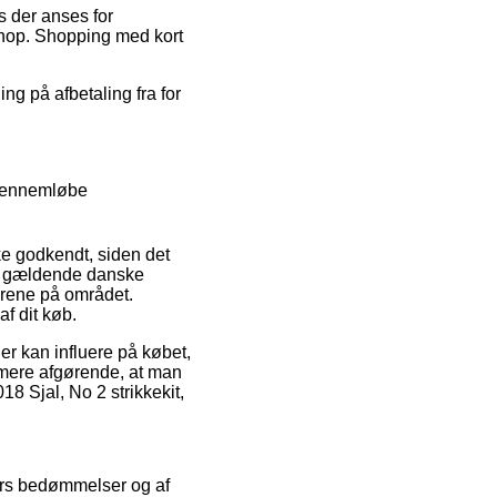
is der anses for
bshop. Shopping med kort
ing på afbetaling fra for
 gennemløbe
ke godkendt, siden det
de gældende danske
kårene på området.
af dit køb.
r kan influere på købet,
ermere afgørende, at man
8 Sjal, No 2 strikkekit,
ders bedømmelser og af