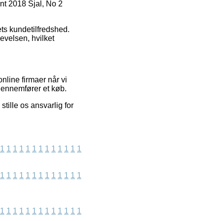
nt 2018 Sjal, No 2
ets kundetilfredshed.
levelsen, hvilket
nline firmaer når vi
 gennemfører et køb.
tille os ansvarlig for
1
1
1
1
1
1
1
1
1
1
1
1
1
1
1
1
1
1
1
1
1
1
1
1
1
1
1
1
1
1
1
1
1
1
1
1
1
1
1