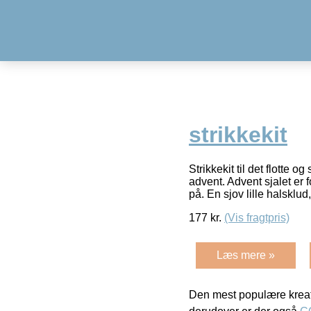
strikkekit
Strikkekit til det flotte
advent. Advent sjalet er
på. En sjov lille halsklud
177
kr.
(Vis fragtpris)
Læs mere »
Den mest populære kreat