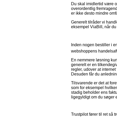
Du skal imidlertid være o
overordentlig fremragend
er ikke desto mindre omfa
Generelt tilråder vi hand
eksempel ViaBill, når du h
Inden nogen bestiller i 
webshoppens handelsaft
En nemmere løsning kunne
generelt er en tilkendeg
regler, udover at interne
Desuden får du anledning 
Tilsvarende er det at fo
som for eksempel hvilken 
stadig beholder ens faktu
ligegyldigt om du søger et
Trustpilot fører til ret 