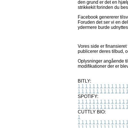
den grund er det en hjæl
strikkekit forinden du best
Facebook genererer tilsva
Foruden det ser vi en del
ydermere burde udnyttes ti
Vores side er finansieret
publicerer deres tilbud, 
Oplysninger angående tilb
modifikationer der er ble
BITLY:
1
1
1
1
1
1
1
1
1
1
1
1
1
1
1
1
1
1
1
1
1
1
1
1
1
1
SPOTIFY:
1
1
1
1
1
1
1
1
1
1
1
1
1
1
1
1
1
1
1
1
1
1
1
1
1
1
CUTTLY BIO:
1
1
1
1
1
1
1
1
1
1
1
1
1
1
1
1
1
1
1
1
1
1
1
1
1
1
1