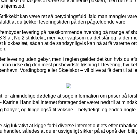
g kan ikke benægtes at være selv at hente pakken, men det står o
s hjemsted.
Strikkekit kan være ret så betydningsfuld ifald man mangler var
sfuldt at du tjekker leveringstiden på den pågældende vare.
ts frembyder levering på næstkommende hverdag på mange af s
Sjal, No 2 strikkekit, men vær vagtsom da det står og falder me
et klokkeslæt, sådan at de sandsynligvis kan nå at få varerne o
ten.
der levering uden gebyr, men i reglen gælder det kun hvis du aftag
man udse dig den mest prisbevidste løsning til levering, hvilket i
havn, Vordingborg eller Skælskør – vil blive at få dem til at lev
rit for almindelige dødelige at søge information om priser på fors
g – Katrine Hannibal internet foretagender været nødt til at min
 og babyer, og tillige også til voksne – betydeligt, og endda nog
 sig lukrativt at kigge forbi diverse internet outlets efter rabat
u handler, således at du er usvigeligt sikker på at opnå den billig