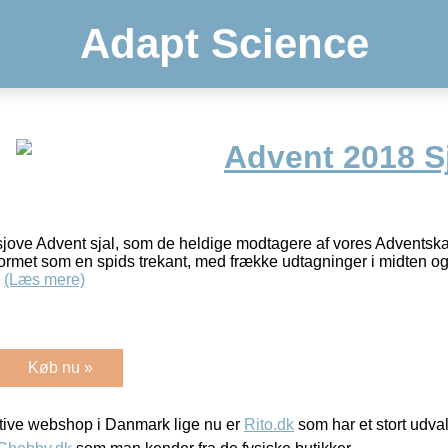
Adapt Science
Advent 2018 Sj
 og sjove Advent sjal, som de heldige modtagere af vores Adventska
 formet som en spids trekant, med frække udtagninger i midten o
,
(Læs mere)
Køb nu »
ive webshop i Danmark lige nu er
Rito.dk
som har et stort udval