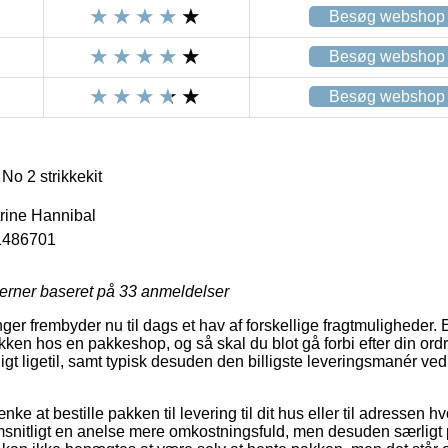
Besøg webshop
Besøg webshop
Besøg webshop
No 2 strikkekit
trine Hannibal
1486701
jerner baseret på
33
anmeldelser
ger frembyder nu til dags et hav af forskellige fragtmuligheder.
akken hos en pakkeshop, og så skal du blot gå forbi efter din ordre 
igt ligetil, samt typisk desuden den billigste leveringsmanér ve
ke at bestille pakken til levering til dit hus eller til adressen h
snitligt en anelse mere omkostningsfuld, men desuden særligt 