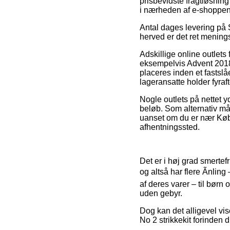
prisbevidste fragtløsnin
i nærheden af e-shoppen
Antal dages levering på 
herved er det ret mening
Adskillige online outle
eksempelvis Advent 2018 
placeres inden et fastslå
lageransatte holder fyraf
Nogle outlets på nettet y
beløb. Som alternativ må 
uanset om du er nær Køben
afhentningssted.
Det er i høj grad smertef
og altså har flere Ãnlin
af deres varer – til børn
uden gebyr.
Dog kan det alligevel vise
No 2 strikkekit forinden d