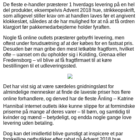
De fleste e-handler præsterer 1 hverdags levering på en hel
del produkter, eksempelvis Advent 2018 hue, strikkeopskrift,
som alligevel stiller krav om at handlen laves før et angivent
klokkeslæt, således at de har mulighed for at nå at få ordren
klargjort før pakkemedarbejderne holder fyraften.
Nogle få online outlets præsterer gebyrfri levering, men
oftest under forudsætning af at der købes for en fastsat pris.
Desuden bør man gribe den mest letkøbte fragtform, hvilket
ofte – uanset om du opholder sig i Kolding, Grenaa eller
Fredensborg – vil blive at få fragtfirmaet til at køre
bestillingen til et udleveringssted.
Det har vist sig at være særdeles gnidningsløst for
almindelige mennesker at finde de laveste priser hos flere
online forhandlere, og derved har de fleste Ãnling – Katrine
Hannibal internet outlets ikke kunne slippe for at formindske
priserne på mange af deres varer – til børn, og samtidig til
kvinder og mænd – betydeligt, og endda nogle gange love
levering uden betaling.
Dog kan det imidlertid blive gunstigt at inspicere et par
forskellige netbutikker efter rabat på Advent 2018 hue,