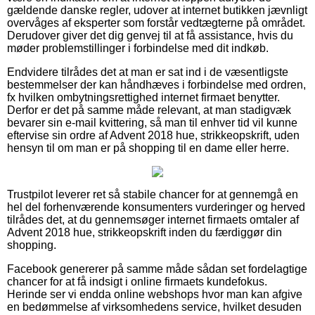
gældende danske regler, udover at internet butikken jævnligt
overvåges af eksperter som forstår vedtægterne på området.
Derudover giver det dig genvej til at få assistance, hvis du
møder problemstillinger i forbindelse med dit indkøb.
Endvidere tilrådes det at man er sat ind i de væsentligste
bestemmelser der kan håndhæves i forbindelse med ordren,
fx hvilken ombytningsrettighed internet firmaet benytter.
Derfor er det på samme måde relevant, at man stadigvæk
bevarer sin e-mail kvittering, så man til enhver tid vil kunne
eftervise sin ordre af Advent 2018 hue, strikkeopskrift, uden
hensyn til om man er på shopping til en dame eller herre.
Trustpilot leverer ret så stabile chancer for at gennemgå en
hel del forhenværende konsumenters vurderinger og herved
tilrådes det, at du gennemsøger internet firmaets omtaler af
Advent 2018 hue, strikkeopskrift inden du færdiggør din
shopping.
Facebook genererer på samme måde sådan set fordelagtige
chancer for at få indsigt i online firmaets kundefokus.
Herinde ser vi endda online webshops hvor man kan afgive
en bedømmelse af virksomhedens service, hvilket desuden