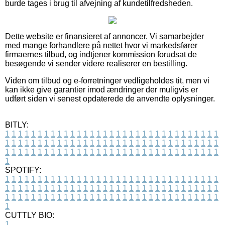
burde tages i brug til afvejning af kundetilfredsheden.
Dette website er finansieret af annoncer. Vi samarbejder
med mange forhandlere på nettet hvor vi markedsfører
firmaernes tilbud, og indtjener kommission forudsat de
besøgende vi sender videre realiserer en bestilling.
Viden om tilbud og e-forretninger vedligeholdes tit, men vi
kan ikke give garantier imod ændringer der muligvis er
udført siden vi senest opdaterede de anvendte oplysninger.
BITLY:
1
1
1
1
1
1
1
1
1
1
1
1
1
1
1
1
1
1
1
1
1
1
1
1
1
1
1
1
1
1
1
1
1
1
1
1
1
1
1
1
1
1
1
1
1
1
1
1
1
1
1
1
1
1
1
1
1
1
1
1
1
1
1
1
1
1
1
1
1
1
1
1
1
1
1
1
1
1
1
1
1
1
1
1
1
1
1
1
1
1
1
1
1
1
1
1
1
1
1
1
SPOTIFY:
1
1
1
1
1
1
1
1
1
1
1
1
1
1
1
1
1
1
1
1
1
1
1
1
1
1
1
1
1
1
1
1
1
1
1
1
1
1
1
1
1
1
1
1
1
1
1
1
1
1
1
1
1
1
1
1
1
1
1
1
1
1
1
1
1
1
1
1
1
1
1
1
1
1
1
1
1
1
1
1
1
1
1
1
1
1
1
1
1
1
1
1
1
1
1
1
1
1
1
1
CUTTLY BIO:
1