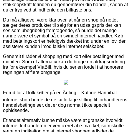
strikkeopskrift forinden du gennemfører din handel, sådan at
du er tryg ved at indhente den billigste pris.
Du må alligevel være klar over, at når en shop på nettet
sælger deres produkter til salg for en udsalgspris der kan
ses som ubegribelig fremragende, så burde det mange
gange være et symbol på en svindel internet handler. Køb
med betalingskort er heldigvis dækket ind under en lov, der
assisterer kunden imod falske internet selskaber.
Generelt tilråder vi shopping med kort eller betalinger med
mobilen. Som et alternativ kan du bruge en afdragsordning
fra for eksempel ViaBill, hvis du ser en fordel i at honorere
regningen af flere omgange.
Forud for at folk køber på en Ãnling – Katrine Hannibal
internet shop burde de de facto tage stilling til forhandlerens
handelsbetingelser, det er dog normalt ikke specielt
ophidsende.
Et andet alternativ kunne måske være at granske hvorvidt
internet forhandleren er verificeret af e-mærket, som skulle
være en indikation om at internet shoppen adlyder de