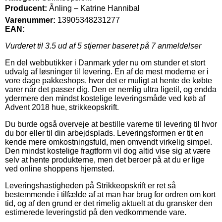
Producent:
Ãnling – Katrine Hannibal
Varenummer:
13905348231277
EAN:
Vurderet til
3.5
ud af 5 stjerner baseret på
7
anmeldelser
En del webbutikker i Danmark yder nu om stunder et stort
udvalg af løsninger til levering. En af de mest moderne er i
vore dage pakkeshops, hvor det er muligt at hente de købte
varer når det passer dig. Den er nemlig ultra ligetil, og endda
ydermere den mindst kostelige leveringsmåde ved køb af
Advent 2018 hue, strikkeopskrift.
Du burde også overveje at bestille varerne til levering til hvor
du bor eller til din arbejdsplads. Leveringsformen er tit en
kende mere omkostningsfuld, men omvendt virkelig simpel.
Den mindst kostelige fragtform vil dog altid vise sig at være
selv at hente produkterne, men det beroer på at du er lige
ved online shoppens hjemsted.
Leveringshastigheden på Strikkeopskrift er ret så
bestemmende i tilfælde af at man har brug for ordren om kort
tid, og af den grund er det rimelig aktuelt at du gransker den
estimerede leveringstid på den vedkommende vare.