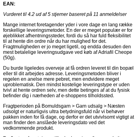
EAN:
Vurderet til
4.2
ud af 5 stjerner baseret på
11
anmeldelser
Mange internet foretagender yder i vore dage en lang række
forskellige leveringsmetoder. En der er meget populær er for
øjeblikket afhentningssteder, fordi du så har fuld fleksibilitet
til at hente din ordre når du har mulighed for det.
Fragtmuligheden er jo meget ligetil, og endda desuden den
mest betalelige leveringsudgave ved køb af Adriafil Cheope
(50g).
Du burde ligeledes overveje at få ordren leveret til din bopæl
eller til dit arbejdes adresse. Leveringsmetoden bliver i
regelen en anelse mere pebret, men endvidere meget
uproblematisk. Den mindst kostelige leveringstype er uden
tvivl at hente ordren selv, men dette betinges af at du fysisk
befinder dig i nærheden af e-shoppens tilholdssted.
Fragtperioden på Bomuldsgarn > Garn udsalg > Næsten
udsolgt er naturligvis ultra betydningsfuld når vi behøver
pakken inden for få dage, og derfor er det utvivlsomt vigtigt at
man finder den anslåede leveringsdato ved det
vedkommende produkt.