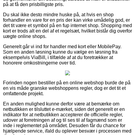
på at få den prisbilligste pris.
Du skal ikke desto mindre huske på, at hvis en shop
forhandler en vare for en pris der kan virke umådelig god, er
det tit være et symbol på en fup internet shop. Shopping med
kort er trods alt en del af et regelsæt, hvilket bistår dig overfor
uægte online shops.
Generelt går vi ind for handler med kort eller MobilePay.
Som en anden løsning kunne du vælge en løsning fra
eksempelvis ViaBill, i tilfælde af at du foretrækker at
honorere omkostningerne over tid.
Forinden nogen bestiller på en online webshop burde de på
en vis måde granske webshoppens regler, dog er det tit et
omfattende projekt.
En anden mulighed kunne derfor være at bemærke om
netbutikken er tilsluttet e-mærket, siden det generelt er en
indikator for at netbutikken accepterer de officielle regler,
udover at forretningen af og til ses til af fagmænd som er
inde i reglementet på området. Desuden får du chance for
hjælpende service, ifald du oplever besvær i processen med