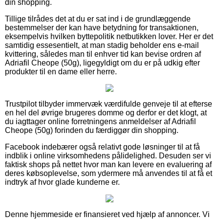
din shopping.
Tillige tilrådes det at du er sat ind i de grundlæggende
bestemmelser der kan have betydning for transaktionen,
eksempelvis hvilken byttepolitik netbutikken lover. Her er det
samtidig essesentielt, at man stadig beholder ens e-mail
kvittering, således man til enhver tid kan bevise ordren af
Adriafil Cheope (50g), ligegyldigt om du er på udkig efter
produkter til en dame eller herre.
Trustpilot tilbyder immervæk værdifulde genveje til at efterse
en hel del øvrige brugeres domme og derfor er det klogt, at
du iagttager online forretningens anmeldelser af Adriafil
Cheope (50g) forinden du færdiggør din shopping.
Facebook indebærer også relativt gode løsninger til at få
indblik i online virksomhedens pålidelighed. Desuden ser vi
faktisk shops på nettet hvor man kan levere en evaluering af
deres købsoplevelse, som ydermere må anvendes til at få et
indtryk af hvor glade kunderne er.
Denne hjemmeside er finansieret ved hjælp af annoncer. Vi