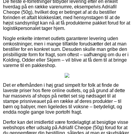
De fleste e-forretninger tilbyder levering efter en enkelt
hverdag på en række varenumre, eksempelvis Adriafil
Cheope (50g), hvilket dog er betinget af at du bestiller
forinden et aftalt klokkeslæt, med hensynstagen til at de
højst sandsynligt kan nå at få produkterne pakket forud for at
logistikpersonalet tager hjem.
Nogle enkelte internet outlets garanterer levering uden
omkostninger, men i mange tilfælde forudsætter det at man
bestiller for en konkret sum. Desuden skulle man gribe den
prisbilligste form for fragt, som oftest – uafhængig om du er i
Kolding, Odder eller Skjern – vil blive at få dem til at bringe
varerne til en pakkeshop.
Det er efterhånden i høj grad simpelt for folk at finde de
laveste priser hos flere online outlets, og på grund af dette
har massevis af shops på nettet set sig nødsaget til at
stampe prisniveauet på en række af deres produkter – til
børn og babyer, men ligeledes til voksne – betydeligt, og
endda nogle gange love portofri fragt.
Derfor kan det imidlertid være fordelagtigt at besigtige visse
webshops efter udsalg på Adriafil Cheope (50g) forud for at
du gennemfører din bestilling, således at man er skudsikker