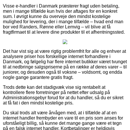
Visse e-handler i Danmark præsterer fragt uden betaling,
men i mange tilfælde kun hvis der aftages for en konkret
sum. I øvrigt kunne du overveje den mindst kostelige
mulighed for levering, der i mange tilfælde – hvad end man
bor ved Randers, Rønne eller Lemvig – vil blive at få
fragtfirmaet til at levere dine produkter til et afhentningssted.
Det har vist sig at være rigtig problemfrit for alle og enhver at
analysere priser hos forskellige internet forhandlere i
Danmark, og følgelig har flere internet butikker været tvunget
til at nedbringe salgspriserne på en række af deres varer – til
juniorer, og desuden også til voksne – voldsomt, og endda
nogle gange garantere gratis fragt.
Trods dette kan det stadigvæk vise sig rentabelt at
kontrollere flere forretninger på nettet efter udsalg på
Administrationsgebyr forud for at du handler, så du er sikret
at få fat i den mindst kostelige pris.
Du skal trods alt være årvågen med, at i tilfælde af at en
internet handler frembyder en vare til en pris som anses for
uforståeligt billig, så kunne det mange gange være et tegn
på en falsk internet handler. Kortbetalinger er heldigvis