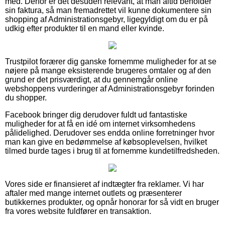
med. Derfor er det desuden relevant, at man altid beholder
sin faktura, så man fremadrettet vil kunne dokumentere sin
shopping af Administrationsgebyr, ligegyldigt om du er på
udkig efter produkter til en mand eller kvinde.
Trustpilot forærer dig ganske fornemme muligheder for at se
nøjere på mange eksisterende brugeres omtaler og af den
grund er det prisværdigt, at du gennemgår online
webshoppens vurderinger af Administrationsgebyr forinden
du shopper.
Facebook bringer dig derudover fuldt ud fantastiske
muligheder for at få en idé om internet virksomhedens
pålidelighed. Derudover ses endda online forretninger hvor
man kan give en bedømmelse af købsoplevelsen, hvilket
tilmed burde tages i brug til at fornemme kundetilfredsheden.
Vores side er finansieret af indtægter fra reklamer. Vi har
aftaler med mange internet outlets og præsenterer
butikkernes produkter, og opnår honorar for så vidt en bruger
fra vores website fuldfører en transaktion.