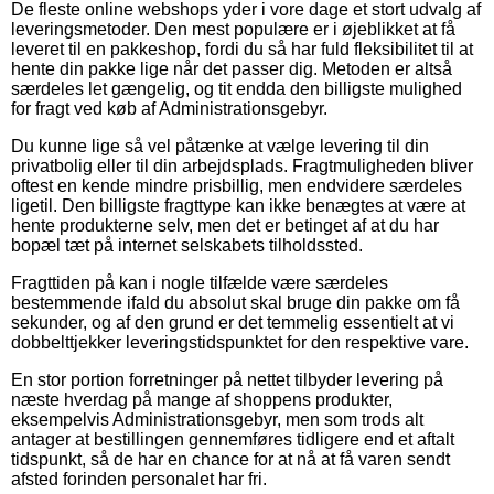
De fleste online webshops yder i vore dage et stort udvalg af
leveringsmetoder. Den mest populære er i øjeblikket at få
leveret til en pakkeshop, fordi du så har fuld fleksibilitet til at
hente din pakke lige når det passer dig. Metoden er altså
særdeles let gængelig, og tit endda den billigste mulighed
for fragt ved køb af Administrationsgebyr.
Du kunne lige så vel påtænke at vælge levering til din
privatbolig eller til din arbejdsplads. Fragtmuligheden bliver
oftest en kende mindre prisbillig, men endvidere særdeles
ligetil. Den billigste fragttype kan ikke benægtes at være at
hente produkterne selv, men det er betinget af at du har
bopæl tæt på internet selskabets tilholdssted.
Fragttiden på kan i nogle tilfælde være særdeles
bestemmende ifald du absolut skal bruge din pakke om få
sekunder, og af den grund er det temmelig essentielt at vi
dobbelttjekker leveringstidspunktet for den respektive vare.
En stor portion forretninger på nettet tilbyder levering på
næste hverdag på mange af shoppens produkter,
eksempelvis Administrationsgebyr, men som trods alt
antager at bestillingen gennemføres tidligere end et aftalt
tidspunkt, så de har en chance for at nå at få varen sendt
afsted forinden personalet har fri.