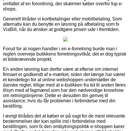
omfattet af en forordning, der skærmer køber overfor fup e-
shops.
Generelt tilråder vi kortbetalinger eller mobilbetaling. Som
alternativ kan du benytte en løsning på afbetaling som fx
ViaBill, når du ønsker at godtgøre prisen ude i fremtiden.
Forud for at nogen handler i en e-forretning burde man i
reglen overveje butikkens forretningsvilkår, det er dog typisk
et tidskrævende projekt.
En anden løsning kan derfor være at efterse om internet
firmaet er godkendt af e-mærket, siden det længe har været
et kendetegn for at online webshoppen understøtter de
danske regler, tillige med at e-butikken fra tid til anden føres
tilsyn med af fagmænd som har den nødvendige knowhow
om retningslinjerne. Dette er desuden din genvej til
assistance, hvis du får problemer i forbindelse med din
bestilling.
I øvrigt tilrådes det at køber er på vagt for de mest relevante
bestemmelser der kan spille ind i forbindelse med
bestillingen, som fx den ombytningspolitik e-shoppen kører