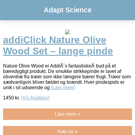
Adapt Science
addiClick Nature Olive
Wood Set – lange pinde
Nature Olive Wood er AddiÂ´s fantastiskeÂ bud på et
bæredygtigt produkt. De smukke strikkepinde er lavet af
oliventræ fra træer som ikke længere bærer frugt. Træer som
sædvanligvis bliver fældet og brændt. Hver pindespids er
unik i sit udseende og
(Læs mere)
1450
kr.
(Vis fragtpris)
Læs mere »
Køb nu »