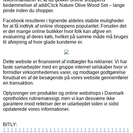
bedømmelser af addiClick Nature Olive Wood Set – lange
pinde inden du shopper.
Facebook resulterer i lignende aldeles stabile muligheder
for at få indtryk af online shoppens popularitet. Foruden det
er der mange online butikker hvor folk kan afgive en
evaluering af deres køb, hvilket på samme måde må bruges
til afvejning af hvor glade kunderne er.
Dette website er finansieret af indtægter fra reklamer. Vi har
faste samarbejder med en gruppe internet selskaber hvor vi
formidler virksomhedernes varer, og modtager godtgørelse
forudsat en af de besøgende på vores website gennemfører
en transaktion.
Oplysninger om produkter og online webshops i Danmark
opretholdes rutinemæssigt, men vi kan desværre ikke
garantere imod rettelser der er udarbejdet siden vi sidst
opdaterede vores informationer.
BITLY:
1
1
1
1
1
1
1
1
1
1
1
1
1
1
1
1
1
1
1
1
1
1
1
1
1
1
1
1
1
1
1
1
1