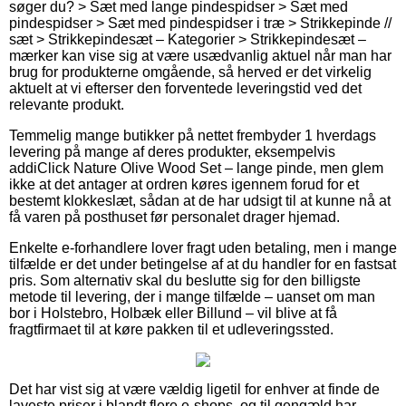
søger du? > Sæt med lange pindespidser > Sæt med
pindespidser > Sæt med pindespidser i træ > Strikkepinde //
sæt > Strikkepindesæt – Kategorier > Strikkepindesæt –
mærker kan vise sig at være usædvanlig aktuel når man har
brug for produkterne omgående, så herved er det virkelig
aktuelt at vi efterser den forventede leveringstid ved det
relevante produkt.
Temmelig mange butikker på nettet frembyder 1 hverdags
levering på mange af deres produkter, eksempelvis
addiClick Nature Olive Wood Set – lange pinde, men glem
ikke at det antager at ordren køres igennem forud for et
bestemt klokkeslæt, sådan at de har udsigt til at kunne nå at
få varen på posthuset før personalet drager hjemad.
Enkelte e-forhandlere lover fragt uden betaling, men i mange
tilfælde er det under betingelse af at du handler for en fastsat
pris. Som alternativ skal du beslutte sig for den billigste
metode til levering, der i mange tilfælde – uanset om man
bor i Holstebro, Holbæk eller Billund – vil blive at få
fragtfirmaet til at køre pakken til et udleveringssted.
Det har vist sig at være vældig ligetil for enhver at finde de
laveste priser i blandt flere e-shops, og til gengæld har