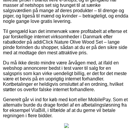
masser af netshops set sig tvunget til at sænke
salgsværdien på mange af deres produkter – til drenge og
piger, og ligeså til mænd og kvinder – betragteligt, og endda
nogle gange love gratis levering.
Til gengæld kan det immervæk være profitabelt at efterse et
par forskellige internet virksomheder i Danmark efter
rabatkoder på addiClick Nature Olive Wood Set – lange
pinde forinden du shopper, sådan at du er på den sikre side
med at modtage den mest attraktive pris.
Du må ikke desto mindre være årvågen med, at ifald en
webshop annoncerer bedst i test varer til salg for en
salgspris som kan virke uendeligt billig, er det for det meste
være et bevis på en uoprigtig internet forhandler.
Kortbetalinger er heldigvis omsluttet af en ordning, hvilket
støtter os overfor falske internet forhandlere.
Generelt går vi ind for køb med kort eller MobilePay. Som et
alternativ burde du drage fordel af en afbetalingsløsning fra
for eksempel ViaBill, i tilfælde af at du gerne vil betale
regningen i flere bidder.