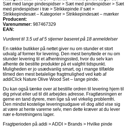
Sæt med lange pindespidser > Sæt med pindespidser > Sæt
med pindespidser i træ > Strikkepinde // sæt >
Strikkepindesæt – Kategorier > Strikkepindesæt – mærker
Producent:
Varenummer:
987467329
EAN:
Vurderet til
3.5
ud af 5 stjerner baseret på
18
anmeldelser
En række butikker på nettet giver nu om stunder et stort
udvalg af former for levering. Den mest benyttede er nu om
stunder levering til et afhentningssted, hvor du selv kan
afhente de bestilte produkter på et valgfrit tidspunkt.
Muligheden er jo usædvanlig smart, og i mange tilfælde
tilmed den mest betalelige fragtmulighed ved køb af
addiClick Nature Olive Wood Set – lange pinde.
Du kan også tænke over at bestille ordren til levering hjem til
dig privat eller ud til dit arbejdes adresse. Fragtløsningen er
gerne en tand dyrere, men lige så vel virkelig problemfri.
Den mindst kostelige leveringsudgave vil dog altid vise sig
at være at hente varerne selv, men dette kræver at du lever
nær e-forretningens lager.
Fragtperioden på addi > ADDI > Brands > Hvilke pinde