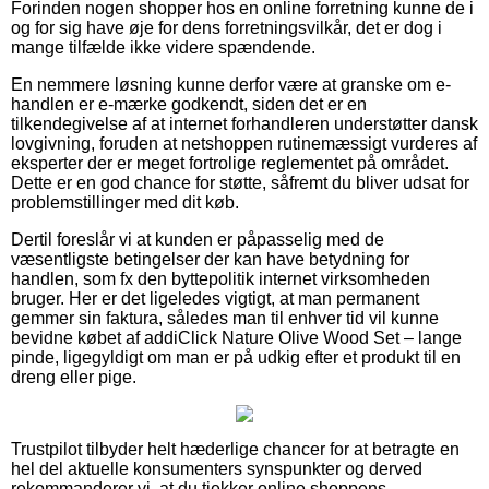
Forinden nogen shopper hos en online forretning kunne de i
og for sig have øje for dens forretningsvilkår, det er dog i
mange tilfælde ikke videre spændende.
En nemmere løsning kunne derfor være at granske om e-
handlen er e-mærke godkendt, siden det er en
tilkendegivelse af at internet forhandleren understøtter dansk
lovgivning, foruden at netshoppen rutinemæssigt vurderes af
eksperter der er meget fortrolige reglementet på området.
Dette er en god chance for støtte, såfremt du bliver udsat for
problemstillinger med dit køb.
Dertil foreslår vi at kunden er påpasselig med de
væsentligste betingelser der kan have betydning for
handlen, som fx den byttepolitik internet virksomheden
bruger. Her er det ligeledes vigtigt, at man permanent
gemmer sin faktura, således man til enhver tid vil kunne
bevidne købet af addiClick Nature Olive Wood Set – lange
pinde, ligegyldigt om man er på udkig efter et produkt til en
dreng eller pige.
Trustpilot tilbyder helt hæderlige chancer for at betragte en
hel del aktuelle konsumenters synspunkter og derved
rekommanderer vi, at du tjekker online shoppens