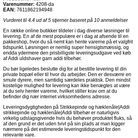
Varenummer:
4208-da
EAN:
7611862194948
Vurderet til
4.4
ud af 5 stjerner baseret på
10
anmeldelser
En række online butikker tildeler i dag diverse løsninger til
levering. En af de mest populære er i dag at afsende til en
pakkeshop, hvor du så nemt kan hente varerne på et valgfrit
tidspunkt. Løsningen er nemlig super hensigtsmæssig, og
endda ydermere den prisbilligste leveringsudgave ved køb
af Addi uldshaver garn addi tilbehør.
Du bør ligeledes beslutte dig for at bestille levering til din
private bopæl eller til hvor du arbejder. Den er desværre en
smule dyrere, men samtidig særdeles praktisk. Den mindst
kostelige mulighed for levering kan ikke benægtes at være
at du selv henter varerne, hvilket stiller krav om at du
befinder dig nær internet virksomhedens adresse.
Leveringsdygtigheden på Strikkepinde og hæklenåle|Addi
strikkepinde og hæklenåle|Addi tilbehør er naturligvis
virkelig udslagsgivende hvis du behøver produktet fluks, så
af den grund er det uden tvivl på sin plads at man kigger
nærmere på det estimerede leveringstidspunkt for den
relevante vare.