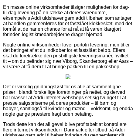
En masse online virksomheder tilsiger muligheden for dag-
til-dag levering på en række af deres varenumre,
eksempelvis Addi uldshaver garn addi tilbehør, som antager
at handlen gemmenføres før et fastslået klokkeslæt, med det
formål at de har en chance for at nå at få varen klargjort
forinden logistikmedarbejderne drager hjemad.
Nogle online virksomheder lover portofri levering, men tit er
det betinget af at du indkøber for et fastslået beløb. Ellers
skal du foretrække den prisbilligste leveringsmanér, hvilket
tit – om du befinder sig nær Viborg, Skanderborg eller Aars –
vil være at få dem til at bringe pakken til en pakkeshop.
Det er virkelig gnidningsløst for os alle at sammenligne
priser i blandt forskellige forretninger på nettet, og derved
har masser af Addi internet webshops set sig tvunget til at
presse salgspriserne på deres produkter – til børn og
babyer, samt også til kvinder og mænd – voldsomt, og endda
nogle gange præstere fragt uden betaling.
Trods dette kan det alligevel blive profitabelt at kontrollere
flere internet virksomheder i Danmark efter tilbud på Addi
uldshaver garn addi tilbehør forinden du gennemfører dit