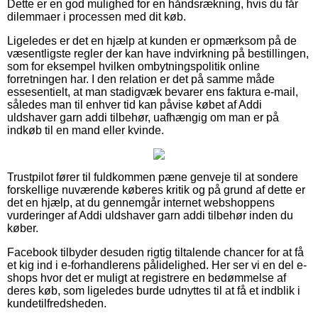
Dette er en god mulighed for en håndsrækning, hvis du får
dilemmaer i processen med dit køb.
Ligeledes er det en hjælp at kunden er opmærksom på de
væsentligste regler der kan have indvirkning på bestillingen,
som for eksempel hvilken ombytningspolitik online
forretningen har. I den relation er det på samme måde
essesentielt, at man stadigvæk bevarer ens faktura e-mail,
således man til enhver tid kan påvise købet af Addi
uldshaver garn addi tilbehør, uafhængig om man er på
indkøb til en mand eller kvinde.
Trustpilot fører til fuldkommen pæne genveje til at sondere
forskellige nuværende køberes kritik og på grund af dette er
det en hjælp, at du gennemgår internet webshoppens
vurderinger af Addi uldshaver garn addi tilbehør inden du
køber.
Facebook tilbyder desuden rigtig tiltalende chancer for at få
et kig ind i e-forhandlerens pålidelighed. Her ser vi en del e-
shops hvor det er muligt at registrere en bedømmelse af
deres køb, som ligeledes burde udnyttes til at få et indblik i
kundetilfredsheden.