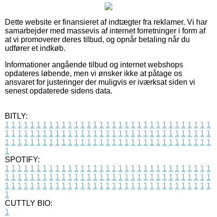
Dette website er finansieret af indtægter fra reklamer. Vi har
samarbejder med massevis af internet forretninger i form af
at vi promoverer deres tilbud, og opnår betaling når du
udfører et indkøb.
Informationer angående tilbud og internet webshops
opdateres løbende, men vi ønsker ikke at påtage os
ansvaret for justeringer der muligvis er iværksat siden vi
senest opdaterede sidens data.
BITLY:
1
1
1
1
1
1
1
1
1
1
1
1
1
1
1
1
1
1
1
1
1
1
1
1
1
1
1
1
1
1
1
1
1
1
1
1
1
1
1
1
1
1
1
1
1
1
1
1
1
1
1
1
1
1
1
1
1
1
1
1
1
1
1
1
1
1
1
1
1
1
1
1
1
1
1
1
1
1
1
1
1
1
1
1
1
1
1
1
1
1
1
1
1
1
1
1
1
1
1
1
SPOTIFY:
1
1
1
1
1
1
1
1
1
1
1
1
1
1
1
1
1
1
1
1
1
1
1
1
1
1
1
1
1
1
1
1
1
1
1
1
1
1
1
1
1
1
1
1
1
1
1
1
1
1
1
1
1
1
1
1
1
1
1
1
1
1
1
1
1
1
1
1
1
1
1
1
1
1
1
1
1
1
1
1
1
1
1
1
1
1
1
1
1
1
1
1
1
1
1
1
1
1
1
1
CUTTLY BIO:
1