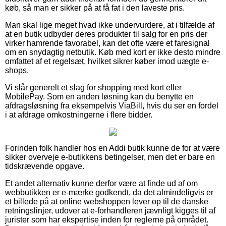
køb, så man er sikker på at få fat i den laveste pris.
Man skal lige meget hvad ikke undervurdere, at i tilfælde af
at en butik udbyder deres produkter til salg for en pris der
virker hamrende favorabel, kan det ofte være et faresignal
om en snydagtig netbutik. Køb med kort er ikke desto mindre
omfattet af et regelsæt, hvilket sikrer køber imod uægte e-
shops.
Vi slår generelt et slag for shopping med kort eller
MobilePay. Som en anden løsning kan du benytte en
afdragsløsning fra eksempelvis ViaBill, hvis du ser en fordel
i at afdrage omkostningerne i flere bidder.
Forinden folk handler hos en Addi butik kunne de for at være
sikker overveje e-butikkens betingelser, men det er bare en
tidskrævende opgave.
Et andet alternativ kunne derfor være at finde ud af om
webbutikken er e-mærke godkendt, da det almindeligvis er
et billede på at online webshoppen lever op til de danske
retningslinjer, udover at e-forhandleren jævnligt kigges til af
jurister som har ekspertise inden for reglerne på området.