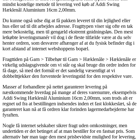
mindst kostelige metode til levering ved køb af Addi Swing
Hæklenål Aluminium 16cm 2,00mm.
Du kunne også udse dig at få pakken leveret til din lejlighed eller
hus eller ud til dit arbejdes adresse. Fragttypen viser sig ofte en tak
mere bekostelig, men til gengæld ekstremt gnidningsløs. Den mest
letkøbte leveringsmanér vil dog i de fleste tilfælde være at du selv
henter ordren, som desværre afhænger af at du fysisk befinder dig i
kort afstand af internet webshoppens bopæl.
Fragttiden på Garn > Tilbehør til Garn > Hæklenåle > Hæklenåle er
virkelig udslagsgivende om vi står og skal bruge din ordre inden for
få dage, så med det formål er det sandelig væsentligt at vi
dobbelttjekker den forventede leveringstid for den respektive vare.
Masser af forhandlere på nettet garanterer levering på
næstkommende hverdag på mange af deres varenumre, eksempelvis
Addi Swing Hæklenål Aluminium 16cm 2,00mm, som trods alt er
regnet ud fra at bestillingen indsendes inden et fast klokkeslæt, så de
garanteret kan nå at få ordren klar forinden lagermedarbejderne har
fyraften.
Nogle få internet selskaber sikrer fragt uden omkostninger, men
undertiden er det betinget af at man bestiller for en fastsat pris. Som
alternativ bør man tage den mest prisbevidste mulighed for levering,