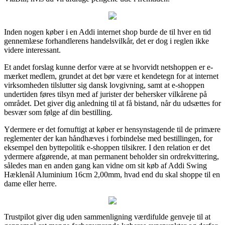
Inden nogen køber i en Addi internet shop burde de til hver en tid
gennemlæse forhandlerens handelsvilkår, det er dog i reglen ikke
videre interessant.
Et andet forslag kunne derfor være at se hvorvidt netshoppen er e-
mærket medlem, grundet at det bør være et kendetegn for at internet
virksomheden tilslutter sig dansk lovgivning, samt at e-shoppen
undertiden føres tilsyn med af jurister der behersker vilkårene på
området. Det giver dig anledning til at få bistand, når du udsættes for
besvær som følge af din bestilling.
Ydermere er det fornuftigt at køber er hensynstagende til de primære
reglementer der kan håndhæves i forbindelse med bestillingen, for
eksempel den byttepolitik e-shoppen tilsikrer. I den relation er det
ydermere afgørende, at man permanent beholder sin ordrekvittering,
således man en anden gang kan vidne om sit køb af Addi Swing
Hæklenål Aluminium 16cm 2,00mm, hvad end du skal shoppe til en
dame eller herre.
Trustpilot giver dig uden sammenligning værdifulde genveje til at