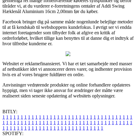
gennemgå ret mange forhenværende køberes synspunkter og derfor
tilråder vi, at du vurderer e-forretningens omtaler af Addi Swing
Hæklenål Aluminium 16cm 2,00mm før du køber.
Facebook bringer dig på samme måde nogenlunde belejlige metoder
til at få kendskab til webshoppens kundefokus. I øvrigt ser vi endda
internet foretagender som tilbyder folk at afgive en kritik af
ordreforløbet, hvilket tillige kan benyttes til at danne dig et indtryk af
hvor tilfredse kunderne er.
Websitet er reklamefinansieret. Vi har et tæt samarbejde med masser
af netbutikker idet vi annoncerer deres varer, og indhenter provision
hvis en af vores brugere fuldfører en ordre.
Anvisninger vedrørende produkter og online forhandlere opdateres
hyppigt, men vi tager ikke ansvar for ændringer der måtte være
realiseret siden seneste opdatering af websitets oplysninger.
BITLY:
1
1
1
1
1
1
1
1
1
1
1
1
1
1
1
1
1
1
1
1
1
1
1
1
1
1
1
1
1
1
1
1
1
1
1
1
1
1
1
1
1
1
1
1
1
1
1
1
1
1
1
1
1
1
1
1
1
1
1
1
1
1
1
1
1
1
1
1
1
1
1
1
1
1
1
1
1
1
1
1
1
1
1
1
1
1
1
1
1
1
1
1
1
1
1
1
1
1
1
1
SPOTIFY: