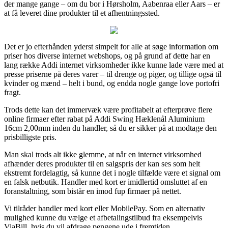
der mange gange – om du bor i Hørsholm, Aabenraa eller Aars – er
at få leveret dine produkter til et afhentningssted.
Det er jo efterhånden yderst simpelt for alle at søge information om
priser hos diverse internet webshops, og på grund af dette har en
lang række Addi internet virksomheder ikke kunne lade være med at
presse priserne på deres varer – til drenge og piger, og tillige også til
kvinder og mænd – helt i bund, og endda nogle gange love portofri
fragt.
Trods dette kan det immervæk være profitabelt at efterprøve flere
online firmaer efter rabat på Addi Swing Hæklenål Aluminium
16cm 2,00mm inden du handler, så du er sikker på at modtage den
prisbilligste pris.
Man skal trods alt ikke glemme, at når en internet virksomhed
afhænder deres produkter til en salgspris der kan ses som helt
ekstremt fordelagtig, så kunne det i nogle tilfælde være et signal om
en falsk netbutik. Handler med kort er imidlertid omsluttet af en
foranstaltning, som bistår en imod fup firmaer på nettet.
Vi tilråder handler med kort eller MobilePay. Som en alternativ
mulighed kunne du vælge et afbetalingstilbud fra eksempelvis
ViaBill, hvis du vil afdrage pengene ude i fremtiden.