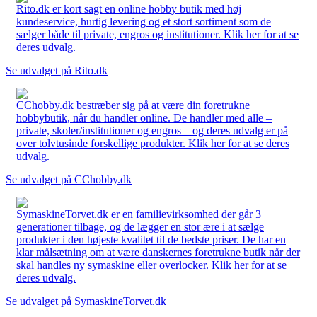
Rito.dk er kort sagt en online hobby butik med høj
kundeservice, hurtig levering og et stort sortiment som de
sælger både til private, engros og institutioner. Klik her for at se
deres udvalg.
Se udvalget på Rito.dk
CChobby.dk bestræber sig på at være din foretrukne
hobbybutik, når du handler online. De handler med alle –
private, skoler/institutioner og engros – og deres udvalg er på
over tolvtusinde forskellige produkter. Klik her for at se deres
udvalg.
Se udvalget på CChobby.dk
SymaskineTorvet.dk er en familievirksomhed der går 3
generationer tilbage, og de lægger en stor ære i at sælge
produkter i den højeste kvalitet til de bedste priser. De har en
klar målsætning om at være danskernes foretrukne butik når der
skal handles ny symaskine eller overlocker. Klik her for at se
deres udvalg.
Se udvalget på SymaskineTorvet.dk