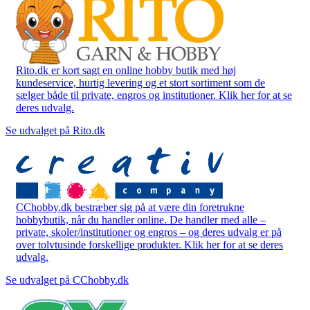
Rito.dk er kort sagt en online hobby butik med høj
kundeservice, hurtig levering og et stort sortiment som de
sælger både til private, engros og institutioner. Klik her for at se
deres udvalg.
Se udvalget på Rito.dk
CChobby.dk bestræber sig på at være din foretrukne
hobbybutik, når du handler online. De handler med alle –
private, skoler/institutioner og engros – og deres udvalg er på
over tolvtusinde forskellige produkter. Klik her for at se deres
udvalg.
Se udvalget på CChobby.dk