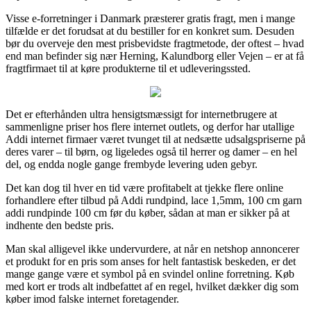
Visse e-forretninger i Danmark præsterer gratis fragt, men i mange
tilfælde er det forudsat at du bestiller for en konkret sum. Desuden
bør du overveje den mest prisbevidste fragtmetode, der oftest – hvad
end man befinder sig nær Herning, Kalundborg eller Vejen – er at få
fragtfirmaet til at køre produkterne til et udleveringssted.
Det er efterhånden ultra hensigtsmæssigt for internetbrugere at
sammenligne priser hos flere internet outlets, og derfor har utallige
Addi internet firmaer været tvunget til at nedsætte udsalgspriserne på
deres varer – til børn, og ligeledes også til herrer og damer – en hel
del, og endda nogle gange frembyde levering uden gebyr.
Det kan dog til hver en tid være profitabelt at tjekke flere online
forhandlere efter tilbud på Addi rundpind, lace 1,5mm, 100 cm garn
addi rundpinde 100 cm før du køber, sådan at man er sikker på at
indhente den bedste pris.
Man skal alligevel ikke undervurdere, at når en netshop annoncerer
et produkt for en pris som anses for helt fantastisk beskeden, er det
mange gange være et symbol på en svindel online forretning. Køb
med kort er trods alt indbefattet af en regel, hvilket dækker dig som
køber imod falske internet foretagender.