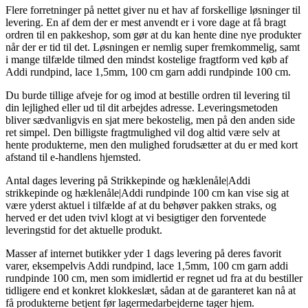
Flere forretninger på nettet giver nu et hav af forskellige løsninger til
levering. En af dem der er mest anvendt er i vore dage at få bragt
ordren til en pakkeshop, som gør at du kan hente dine nye produkter
når der er tid til det. Løsningen er nemlig super fremkommelig, samt
i mange tilfælde tilmed den mindst kostelige fragtform ved køb af
Addi rundpind, lace 1,5mm, 100 cm garn addi rundpinde 100 cm.
Du burde tillige afveje for og imod at bestille ordren til levering til
din lejlighed eller ud til dit arbejdes adresse. Leveringsmetoden
bliver sædvanligvis en sjat mere bekostelig, men på den anden side
ret simpel. Den billigste fragtmulighed vil dog altid være selv at
hente produkterne, men den mulighed forudsætter at du er med kort
afstand til e-handlens hjemsted.
Antal dages levering på Strikkepinde og hæklenåle|Addi
strikkepinde og hæklenåle|Addi rundpinde 100 cm kan vise sig at
være yderst aktuel i tilfælde af at du behøver pakken straks, og
herved er det uden tvivl klogt at vi besigtiger den forventede
leveringstid for det aktuelle produkt.
Masser af internet butikker yder 1 dags levering på deres favorit
varer, eksempelvis Addi rundpind, lace 1,5mm, 100 cm garn addi
rundpinde 100 cm, men som imidlertid er regnet ud fra at du bestiller
tidligere end et konkret klokkeslæt, sådan at de garanteret kan nå at
få produkterne betjent før lagermedarbejderne tager hjem.