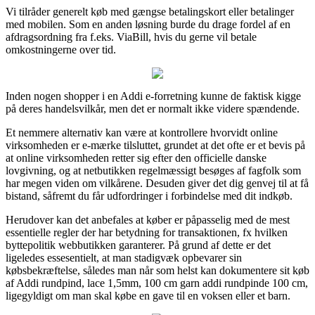
Vi tilråder generelt køb med gængse betalingskort eller betalinger
med mobilen. Som en anden løsning burde du drage fordel af en
afdragsordning fra f.eks. ViaBill, hvis du gerne vil betale
omkostningerne over tid.
Inden nogen shopper i en Addi e-forretning kunne de faktisk kigge
på deres handelsvilkår, men det er normalt ikke videre spændende.
Et nemmere alternativ kan være at kontrollere hvorvidt online
virksomheden er e-mærke tilsluttet, grundet at det ofte er et bevis på
at online virksomheden retter sig efter den officielle danske
lovgivning, og at netbutikken regelmæssigt besøges af fagfolk som
har megen viden om vilkårene. Desuden giver det dig genvej til at få
bistand, såfremt du får udfordringer i forbindelse med dit indkøb.
Herudover kan det anbefales at køber er påpasselig med de mest
essentielle regler der har betydning for transaktionen, fx hvilken
byttepolitik webbutikken garanterer. På grund af dette er det
ligeledes essesentielt, at man stadigvæk opbevarer sin
købsbekræftelse, således man når som helst kan dokumentere sit køb
af Addi rundpind, lace 1,5mm, 100 cm garn addi rundpinde 100 cm,
ligegyldigt om man skal købe en gave til en voksen eller et barn.