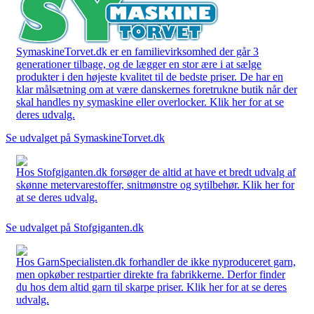
SymaskineTorvet.dk er en familievirksomhed der går 3
generationer tilbage, og de lægger en stor ære i at sælge
produkter i den højeste kvalitet til de bedste priser. De har en
klar målsætning om at være danskernes foretrukne butik når der
skal handles ny symaskine eller overlocker. Klik her for at se
deres udvalg.
Se udvalget på SymaskineTorvet.dk
Hos Stofgiganten.dk forsøger de altid at have et bredt udvalg af
skønne metervarestoffer, snitmønstre og sytilbehør. Klik her for
at se deres udvalg.
Se udvalget på Stofgiganten.dk
Hos GarnSpecialisten.dk forhandler de ikke nyproduceret garn,
men opkøber restpartier direkte fra fabrikkerne. Derfor finder
du hos dem altid garn til skarpe priser. Klik her for at se deres
udvalg.