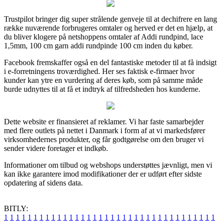
Trustpilot bringer dig super strålende genveje til at dechifrere en lang
række nuværende forbrugeres omtaler og herved er det en hjælp, at
du bliver klogere på netshoppens omtaler af Addi rundpind, lace
1,5mm, 100 cm garn addi rundpinde 100 cm inden du køber.
Facebook fremskaffer også en del fantastiske metoder til at få indsigt
i e-forretningens troværdighed. Her ses faktisk e-firmaer hvor
kunder kan ytre en vurdering af deres køb, som på samme måde
burde udnyttes til at få et indtryk af tilfredsheden hos kunderne.
Dette website er finansieret af reklamer. Vi har faste samarbejder
med flere outlets på nettet i Danmark i form af at vi markedsfører
virksomhedernes produkter, og får godtgørelse om den bruger vi
sender videre foretager et indkøb.
Informationer om tilbud og webshops understøttes jævnligt, men vi
kan ikke garantere imod modifikationer der er udført efter sidste
opdatering af sidens data.
BITLY:
1
1
1
1
1
1
1
1
1
1
1
1
1
1
1
1
1
1
1
1
1
1
1
1
1
1
1
1
1
1
1
1
1
1
1
1