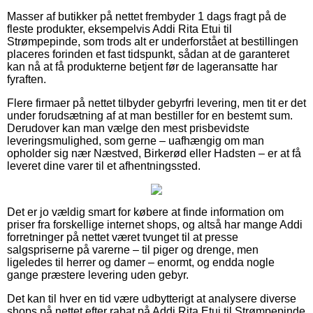
Masser af butikker på nettet frembyder 1 dags fragt på de
fleste produkter, eksempelvis Addi Rita Etui til
Strømpepinde, som trods alt er underforstået at bestillingen
placeres forinden et fast tidspunkt, sådan at de garanteret
kan nå at få produkterne betjent før de lageransatte har
fyraften.
Flere firmaer på nettet tilbyder gebyrfri levering, men tit er det
under forudsætning af at man bestiller for en bestemt sum.
Derudover kan man vælge den mest prisbevidste
leveringsmulighed, som gerne – uafhængig om man
opholder sig nær Næstved, Birkerød eller Hadsten – er at få
leveret dine varer til et afhentningssted.
Det er jo vældig smart for købere at finde information om
priser fra forskellige internet shops, og altså har mange Addi
forretninger på nettet været tvunget til at presse
salgspriserne på varerne – til piger og drenge, men
ligeledes til herrer og damer – enormt, og endda nogle
gange præstere levering uden gebyr.
Det kan til hver en tid være udbytterigt at analysere diverse
shops på nettet efter rabat på Addi Rita Etui til Strømpepinde