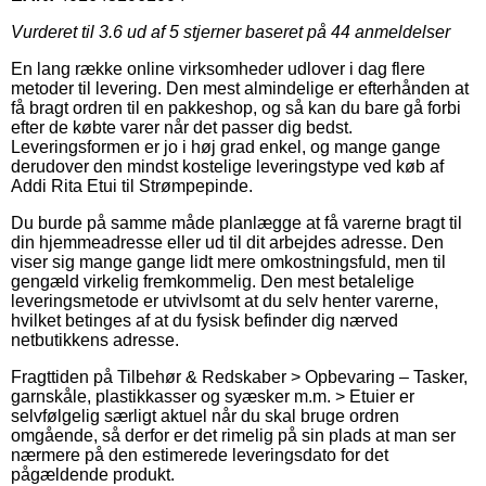
Vurderet til
3.6
ud af 5 stjerner baseret på
44
anmeldelser
En lang række online virksomheder udlover i dag flere
metoder til levering. Den mest almindelige er efterhånden at
få bragt ordren til en pakkeshop, og så kan du bare gå forbi
efter de købte varer når det passer dig bedst.
Leveringsformen er jo i høj grad enkel, og mange gange
derudover den mindst kostelige leveringstype ved køb af
Addi Rita Etui til Strømpepinde.
Du burde på samme måde planlægge at få varerne bragt til
din hjemmeadresse eller ud til dit arbejdes adresse. Den
viser sig mange gange lidt mere omkostningsfuld, men til
gengæld virkelig fremkommelig. Den mest betalelige
leveringsmetode er utvivlsomt at du selv henter varerne,
hvilket betinges af at du fysisk befinder dig nærved
netbutikkens adresse.
Fragttiden på Tilbehør & Redskaber > Opbevaring – Tasker,
garnskåle, plastikkasser og syæsker m.m. > Etuier er
selvfølgelig særligt aktuel når du skal bruge ordren
omgående, så derfor er det rimelig på sin plads at man ser
nærmere på den estimerede leveringsdato for det
pågældende produkt.