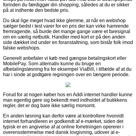
forinden du færdiggør din shopping, således at du er sikker
på at indhente den bedste pris.
Du skal lige meget hvad ikke glemme, at når en webshop
sælger bedst i test varer for en pris der kan virke hamrende
fremragende, så burde det mange gange være et faresignal
om en uærlig netbutik. Handler med kort er på den anden
side dækket ind under en foranstaltning, som bistår folk imod
falske webshops.
Generelt anbefaler vi køb med gængse betalingskort eller
MobilePay. Som alternativ kunne du bruge en
afbetalingsløsning fra for eksempel ViaBill, i tilfælde af at du
har i sinde at godtgøre regningen over en længere periode.
Forud for at nogen køber hos en Addi internet handler kunne
man egentlig gøre sig bekendt med indholdet af butikkens
regler, det er dog bare ikke særlig morsomt.
En anden løsning kan derfor være at kontrollere hvorvidt
internet forhandleren er godkendt af e-mærket, siden det
typisk er en angivelse af at online forretningen opererer i
overensstemmelse med dansk lovgivning, udover at e-