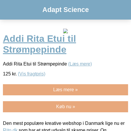
Adapt Science
Addi Rita Etui til
Strømpepinde
Addi Rita Etui til Strømpepinde
(Læs mere)
125
kr.
(Vis fragtpris)
Læs mere »
Køb nu »
Den mest populære kreative webshop i Danmark lige nu er
Rito.dk
som har et stort udvalg til skarpe priser. Og