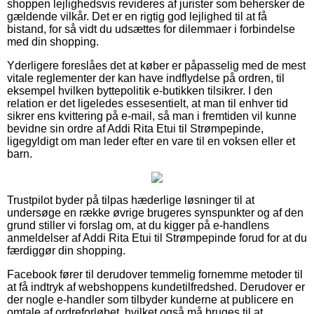
shoppen lejlighedsvis revideres af jurister som behersker de
gældende vilkår. Det er en rigtig god lejlighed til at få
bistand, for så vidt du udsættes for dilemmaer i forbindelse
med din shopping.
Yderligere foreslåes det at køber er påpasselig med de mest
vitale reglementer der kan have indflydelse på ordren, til
eksempel hvilken byttepolitik e-butikken tilsikrer. I den
relation er det ligeledes essesentielt, at man til enhver tid
sikrer ens kvittering på e-mail, så man i fremtiden vil kunne
bevidne sin ordre af Addi Rita Etui til Strømpepinde,
ligegyldigt om man leder efter en vare til en voksen eller et
barn.
Trustpilot byder på tilpas hæderlige løsninger til at
undersøge en række øvrige brugeres synspunkter og af den
grund stiller vi forslag om, at du kigger på e-handlens
anmeldelser af Addi Rita Etui til Strømpepinde forud for at du
færdiggør din shopping.
Facebook fører til derudover temmelig fornemme metoder til
at få indtryk af webshoppens kundetilfredshed. Derudover er
der nogle e-handler som tilbyder kunderne at publicere en
omtale af ordreforløbet, hvilket også må bruges til at