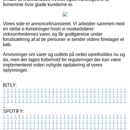
fornemme hvor glade kunderne er.
Vores side er annoncefinansieret. Vi arbejder sammen med
en stribe e-forretninger hvori vi markedsfører
virksomhedernes varer, og får godtgørelse under
forudsætning af at de personer vi sender videre foretager et
køb.
Anvisninger om varer og outlets på nettet opretholdes nu og
da, men der tages forbehold for reguleringer der kan være
implementeret siden nyligste opdatering af vores
oplysninger.
BITLY:
1
1
1
1
1
1
1
1
1
1
1
1
1
1
1
1
1
1
1
1
1
1
1
1
1
1
1
1
1
1
1
1
1
1
1
1
1
1
1
1
1
1
1
1
1
1
1
1
1
1
1
1
1
1
1
1
1
1
1
1
1
1
1
1
1
1
1
1
1
1
1
1
1
1
1
1
1
1
1
1
1
1
1
1
1
1
1
1
1
1
1
1
1
1
1
1
1
1
1
1
SPOTIFY:
1
1
1
1
1
1
1
1
1
1
1
1
1
1
1
1
1
1
1
1
1
1
1
1
1
1
1
1
1
1
1
1
1
1
1
1
1
1
1
1
1
1
1
1
1
1
1
1
1
1
1
1
1
1
1
1
1
1
1
1
1
1
1
1
1
1
1
1
1
1
1
1
1
1
1
1
1
1
1
1
1
1
1
1
1
1
1
1
1
1
1
1
1
1
1
1
1
1
1