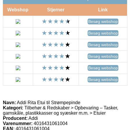
Webshop
Stjerner
Link
Besøg webshop
Besøg webshop
Besøg webshop
Besøg webshop
Besøg webshop
Besøg webshop
Navn:
Addi Rita Etui til Strømpepinde
Kategori:
Tilbehør & Redskaber > Opbevaring – Tasker,
garnskåle, plastikkasser og syæsker m.m. > Etuier
Producent:
Addi
Varenummer:
4016431061004
EAN:
4016431061004