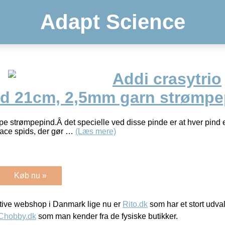
Adapt Science
Addi crasytrio
d 21cm, 2,5mm garn strømpe
ype strømpepind.Â det specielle ved disse pinde er at hver pind 
 lace spids, der gør …
(Læs mere)
Køb nu »
ive webshop i Danmark lige nu er
Rito.dk
som har et stort udval
Chobby.dk
som man kender fra de fysiske butikker.