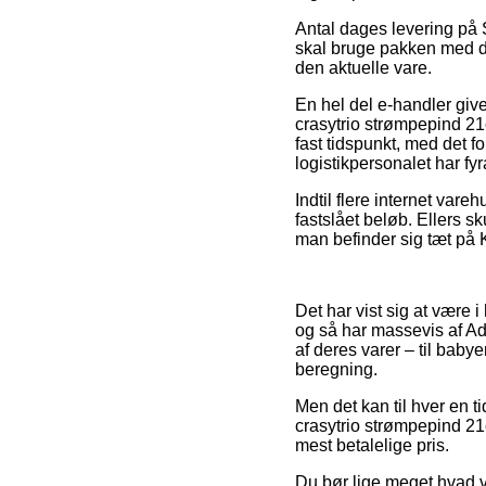
Antal dages levering på
skal bruge pakken med de
den aktuelle vare.
En hel del e-handler giv
crasytrio strømpepind 21
fast tidspunkt, med det fo
logistikpersonalet har fyr
Indtil flere internet vare
fastslået beløb. Ellers s
man befinder sig tæt på K
Det har vist sig at være 
og så har massevis af Ad
af deres varer – til bab
beregning.
Men det kan til hver en t
crasytrio strømpepind 21c
mest betalelige pris.
Du bør lige meget hvad væ