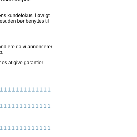
ens kundefokus. I øvrigt
esuden bør benyttes til
handlere da vi annoncerer
b.
 os at give garantier
1
1
1
1
1
1
1
1
1
1
1
1
1
1
1
1
1
1
1
1
1
1
1
1
1
1
1
1
1
1
1
1
1
1
1
1
1
1
1