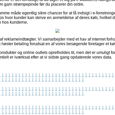
 garn strømpepinde før du placerer din ordre.
me måde egentlig sikre chancer for at få indsigt i e-forretning
ops hvor kunder kan skrive en anmeldelse af deres køb, hvilket d
en hos kunderne.
 af reklameindtægter. Vi samarbejder med et hav af internet for
g høster betaling forudsat en af vores besøgende foretager et kø
odukter og online outlets opretholdes tit, men det er umuligt for
ntielt er iværksat efter at vi sidste gang opdaterede vores data.
1
1
1
1
1
1
1
1
1
1
1
1
1
1
1
1
1
1
1
1
1
1
1
1
1
1
1
1
1
1
1
1
1
1
1
1
1
1
1
1
1
1
1
1
1
1
1
1
1
1
1
1
1
1
1
1
1
1
1
1
1
1
1
1
1
1
1
1
1
1
1
1
1
1
1
1
1
1
1
1
1
1
1
1
1
1
1
1
1
1
1
1
1
1
1
1
1
1
1
1
1
1
1
1
1
1
1
1
1
1
1
1
1
1
1
1
1
1
1
1
1
1
1
1
1
1
1
1
1
1
1
1
1
1
1
1
1
1
1
1
1
1
1
1
1
1
1
1
1
1
1
1
1
1
1
1
1
1
1
1
1
1
1
1
1
1
1
1
1
1
1
1
1
1
1
1
1
1
1
1
1
1
1