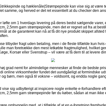
 Strikkepinde og hæklenåle|Strømpepinde kan vise sig at være 
t samme, og herved er det ret essentielt at du checker den an
er løfte om 1 hverdags levering på deres bedst sælgende varer,
cm, 2,5mm garn strømpepinde, men det er regnet ud fra at bestil
rmål at de garanteret kan nå at få dit nye produkt skippet afsted f
aften.
huse tilbyder fragt uden betaling, men i de fleste tilfælde kun hvis
kulle man foretrække den mest letkøbte fragtmulighed, hvilket g
øge, Korsør eller Svenstrup – vil være at få dem til at levere di
i høj grad nemt for almindelige mennesker at finde de bedste pri
di online virksomheder fundet det uundgåeligt at formindske u
yer og børn, men også til voksne – voldsomt, og endda nogle gan
id vise sig udbytterigt at inspicere nogle enkelte e-forhandlere e
m, 2,5mm garn strømpepinde før du køber, sådan at man ikke er i
re omhyggelig med, at i tilfælde af at en e-forretning frembyde