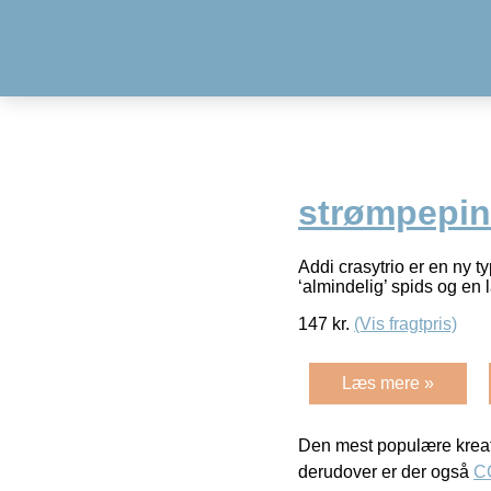
strømpepin
Addi crasytrio er en ny t
‘almindelig’ spids og en
147
kr.
(Vis fragtpris)
Læs mere »
Den mest populære kreat
derudover er der også
C