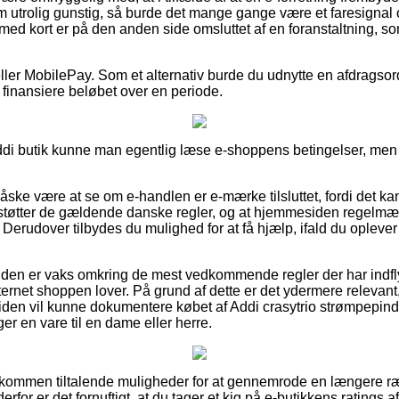
m utrolig gunstig, så burde det mange gange være et faresignal 
med kort er på den anden side omsluttet af en foranstaltning, s
eller MobilePay. Som et alternativ burde du udnytte en afdragsor
 finansiere beløbet over en periode.
ddi butik kunne man egentlig læse e-shoppens betingelser, men 
åske være at se om e-handlen er e-mærke tilsluttet, fordi det ka
tøtter de gældende danske regler, og at hjemmesiden regelmæssig
e. Derudover tilbydes du mulighed for at få hjælp, ifald du oplever
kunden er vaks omkring de mest vedkommende regler der har indfl
ternet shoppen lover. På grund af dette er det ydermere relevant
tiden vil kunne dokumentere købet af Addi crasytrio strømpepi
r en vare til en dame eller herre.
fuldkommen tiltalende muligheder for at gennemrode en længere 
erfor er det fornuftigt, at du tager et kig på e-butikkens ratings a