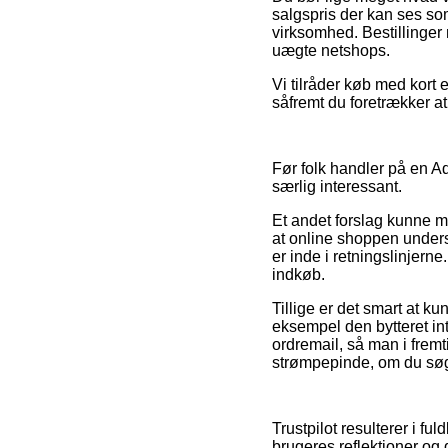
salgspris der kan ses so
virksomhed. Bestillinger 
uægte netshops.
Vi tilråder køb med kort 
såfremt du foretrækker at
Før folk handler på en A
særlig interessant.
Et andet forslag kunne m
at online shoppen unders
er inde i retningslinjern
indkøb.
Tillige er det smart at 
eksempel den bytteret in
ordremail, så man i frem
strømpepinde, om du søge
Trustpilot resulterer i 
brugeres reflektioner og d