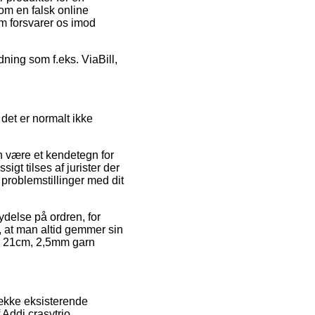
om en falsk online
om forsvarer os imod
dning som f.eks. ViaBill,
det er normalt ikke
n være et kendetegn for
t tilses af jurister der
 problemstillinger med dit
ydelse på ordren, for
, at man altid gemmer sin
nd 21cm, 2,5mm garn
række eksisterende
f Addi crasytrio