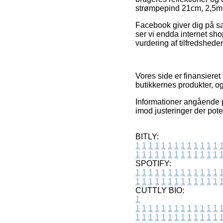
strømpepind 21cm, 2,5mm
Facebook giver dig på sam
ser vi endda internet sh
vurdering af tilfredshed
Vores side er finansieret
butikkernes produkter, o
Informationer angående pr
imod justeringer der pote
BITLY:
1
1
1
1
1
1
1
1
1
1
1
1
1
1
1
1
1
1
1
1
1
1
1
1
1
1
SPOTIFY:
1
1
1
1
1
1
1
1
1
1
1
1
1
1
1
1
1
1
1
1
1
1
1
1
1
1
CUTTLY BIO:
1
1
1
1
1
1
1
1
1
1
1
1
1
1
1
1
1
1
1
1
1
1
1
1
1
1
1