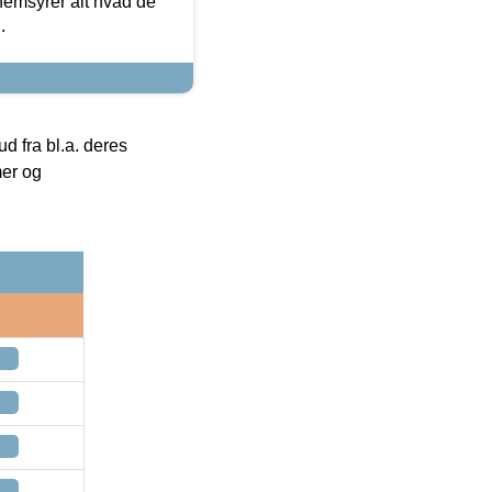
nemsyrer alt hvad de
.
 fra bl.a. deres
mer og