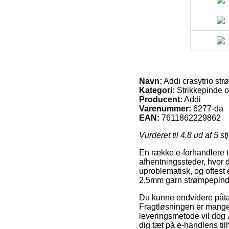
Navn:
Addi crasytrio st
Kategori:
Strikkepinde 
Producent:
Addi
Varenummer:
6277-da
EAN:
7611862229862
Vurderet til
4.8
ud af 5 st
En række e-forhandlere ti
afhentningssteder, hvor d
uproblematisk, og oftest
2,5mm garn strømpepind
Du kunne endvidere påtæn
Fragtløsningen er mange 
leveringsmetode vil dog a
dig tæt på e-handlens til