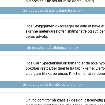
overlocker. Klik her for at se deres udvalg.
Se udvalget på SymaskineTorvet.dk
Hos Stofgiganten.dk forsøger de altid at have et
skønne metervarestoffer, snitmønstre og sytilbehø
deres udvalg.
Se udvalget på Stofgiganten.dk
Hos GarnSpecialisten.dk forhandler de ikke ny
opkøber restpartier direkte fra fabrikkerne. Derf
altid garn til skarpe priser. Klik her for at se der
Se udvalget på GarnSpecialisten.dk
Önling.com tror på klassisk design, bæredygtig p