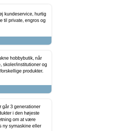
øj kundeservice, hurtig
 til private, engros og
ukne hobbybutik, når
 skoler/institutioner og
forskellige produkter.
 går 3 generationer
dukter i den højeste
sætning om at være
s ny symaskine eller