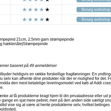
Besøg webshop
Besøg webshop
rømpepind 21cm, 2,5mm garn strømpepinde
og hæklenåle|Strømpepinde
jerner baseret på
49
anmeldelser
lbyder heldigvis en række forskellige fragtløsninger. En yndlin
u selv kan afhente dine produkter når der er mulighed for det. F
 endda den mest betalelige leveringsmodel ved køb af Addi cra
e.
ke at få produkterne bragt hjem til din privatadresse eller ud 
gange en sjat mere pebret, men på den anden side særligt smart
ltid vise sig at være at hente produkterne selv, hvilket betinges 
holdssted.