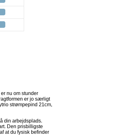
g er nu om stunder
ragtformen er jo særligt
sytrio strømpepind 21cm,
på din arbejdsplads.
. Den prisbilligste
af at du fysisk befinder