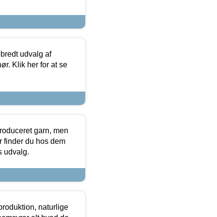
 bredt udvalg af
r. Klik her for at se
produceret garn, men
or finder du hos dem
es udvalg.
roduktion, naturlige