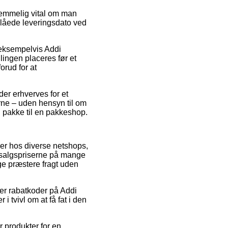
temmelig vital om man
slåede leveringsdato ved
 eksempelvis Addi
lingen placeres før et
orud for at
 der erhverves for et
erne – uden hensyn til om
n pakke til en pakkeshop.
ser hos diverse netshops,
dsalgspriserne på mange
ge præstere fragt uden
fter rabatkoder på Addi
 tvivl om at få fat i den
r produkter for en