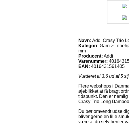
Navn:
Addi Crasy Trio 
Kategori:
Garn > Tilbehør
mm
Producent:
Addi
Varenummer:
4016431
EAN:
4016431561405
Vurderet til
3.6
ud af 5 st
Flere webshops i Danmark
øjeblikket at få bragt or
tidspunkt. Den er nemlig
Crasy Trio Long Bamboo
Du bør omvendt udse dig a
bliver gerne en lille smu
være at du selv henter v