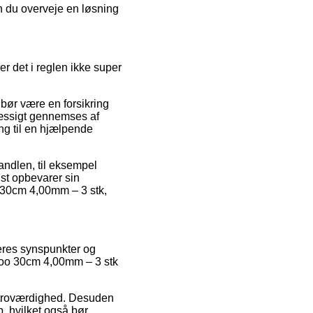
an du overveje en løsning
 det i reglen ikke super
 bør være en forsikring
mæssigt gennemses af
ng til en hjælpende
handlen, til eksempel
lst opbevarer sin
o 30cm 4,00mm – 3 stk,
ugeres synspunkter og
mboo 30cm 4,00mm – 3 stk
ns troværdighed. Desuden
, hvilket også bør