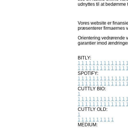
udnyttes til at bedømme 
Vores website er finansi
præsenterer firmaernes v
Orientering vedrørende va
garantier imod ændringer 
BITLY:
1
1
1
1
1
1
1
1
1
1
1
1
1
1
1
1
1
1
1
1
1
1
1
1
1
1
SPOTIFY:
1
1
1
1
1
1
1
1
1
1
1
1
1
1
1
1
1
1
1
1
1
1
1
1
1
1
CUTTLY BIO:
1
1
1
1
1
1
1
1
1
1
1
1
1
1
1
1
1
1
1
1
1
1
1
1
1
1
1
CUTTLY OLD:
1
1
1
1
1
1
1
1
1
1
1
MEDIUM: