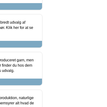
 bredt udvalg af
r. Klik her for at se
produceret garn, men
or finder du hos dem
es udvalg.
roduktion, naturlige
nemsyrer alt hvad de