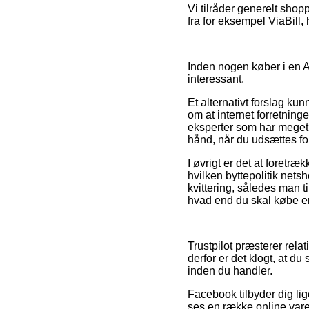
Vi tilråder generelt shop
fra for eksempel ViaBill,
Inden nogen køber i en A
interessant.
Et alternativt forslag ku
om at internet forretnin
eksperter som har meget
hånd, når du udsættes fo
I øvrigt er det at foretr
hvilken byttepolitik nets
kvittering, således man 
hvad end du skal købe en 
Trustpilot præsterer rela
derfor er det klogt, at 
inden du handler.
Facebook tilbyder dig lig
ses en række online var