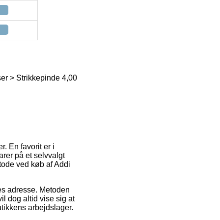
ser > Strikkepinde 4,00
 En favorit er i
arer på et selvvalgt
tode ved køb af Addi
jdes adresse. Metoden
l dog altid vise sig at
tikkens arbejdslager.