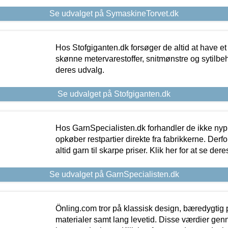
Se udvalget på SymaskineTorvet.dk
Hos Stofgiganten.dk forsøger de altid at have et
skønne metervarestoffer, snitmønstre og sytilbehø
deres udvalg.
Se udvalget på Stofgiganten.dk
Hos GarnSpecialisten.dk forhandler de ikke ny
opkøber restpartier direkte fra fabrikkerne. Derf
altid garn til skarpe priser. Klik her for at se der
Se udvalget på GarnSpecialisten.dk
Önling.com tror på klassisk design, bæredygtig p
materialer samt lang levetid. Disse værdier gen