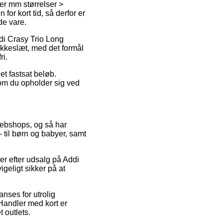
ter mm størrelser >
or kort tid, så derfor er
de vare.
ddi Crasy Trio Long
okkeslæt, med det formål
ri.
et fastsat beløb.
 om du opholder sig ved
 webshops, og så har
 til børn og babyer, samt
.
er efter udsalg på Addi
geligt sikker på at
anses for utrolig
Handler med kort er
 outlets.