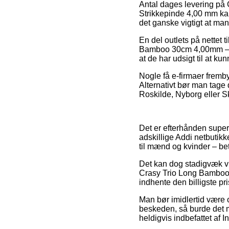
Antal dages levering på G
Strikkepinde 4,00 mm kan 
det ganske vigtigt at ma
En del outlets på nettet 
Bamboo 30cm 4,00mm – 3 s
at de har udsigt til at ku
Nogle få e-firmaer frembyd
Alternativt bør man tage
Roskilde, Nyborg eller Sk
Det er efterhånden super s
adskillige Addi netbutik
til mænd og kvinder – be
Det kan dog stadigvæk vis
Crasy Trio Long Bamboo 3
indhente den billigste pri
Man bør imidlertid være o
beskeden, så burde det m
heldigvis indbefattet af 