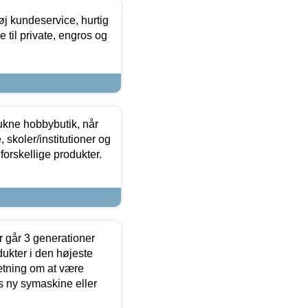
øj kundeservice, hurtig
 til private, engros og
ukne hobbybutik, når
 skoler/institutioner og
forskellige produkter.
 går 3 generationer
dukter i den højeste
sætning om at være
s ny symaskine eller