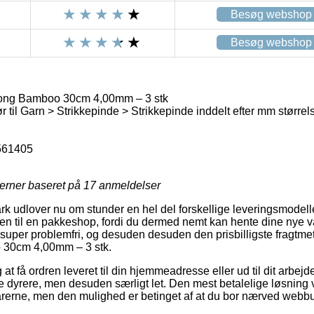
Besøg webshop
Besøg webshop
Long Bamboo 30cm 4,00mm – 3 stk
 til Garn > Strikkepinde > Strikkepinde inddelt efter mm størrel
561405
jerner baseret på
17
anmeldelser
 udlover nu om stunder en hel del forskellige leveringsmodeller.
dren til en pakkeshop, fordi du dermed nemt kan hente dine nye v
 super problemfri, og desuden desuden den prisbilligste fragtme
 30cm 4,00mm – 3 stk.
t få ordren leveret til din hjemmeadresse eller ud til dit arbe
le dyrere, men desuden særligt let. Den mest betalelige løsning vi
arerne, men den mulighed er betinget af at du bor nærved webbu