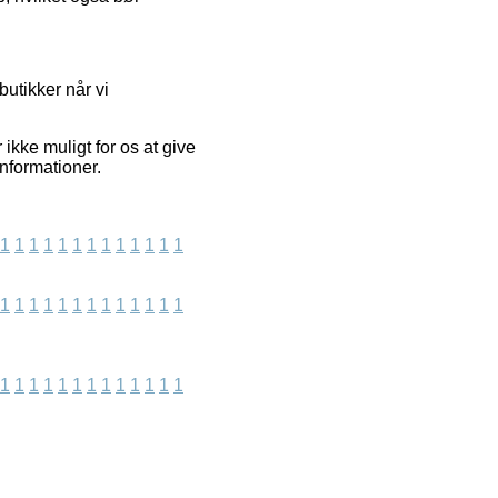
utikker når vi
ikke muligt for os at give
nformationer.
1
1
1
1
1
1
1
1
1
1
1
1
1
1
1
1
1
1
1
1
1
1
1
1
1
1
1
1
1
1
1
1
1
1
1
1
1
1
1