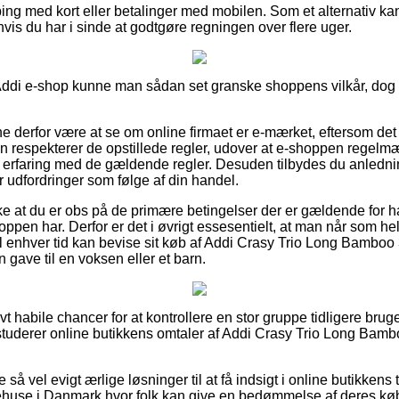
ping med kort eller betalinger med mobilen. Som et alternativ k
 hvis du har i sinde at godtgøre regningen over flere uger.
ddi e-shop kunne man sådan set granske shoppens vilkår, dog er
nne derfor være at se om online firmaet er e-mærket, eftersom det
gen respekterer de opstillede regler, udover at e-shoppen regel
 erfaring med de gældende regler. Desuden tilbydes du anledni
r udfordringer som følge af din handel.
ække at du er obs på de primære betingelser der er gældende for 
hoppen har. Derfor er det i øvrigt essesentielt, at man når som he
til enhver tid kan bevise sit køb af Addi Crasy Trio Long Bambo
gave til en voksen eller et barn.
tivt habile chancer for at kontrollere en stor gruppe tidligere br
du studerer online butikkens omtaler af Addi Crasy Trio Long Ba
e så vel evigt ærlige løsninger til at få indsigt i online butikke
ehuse i Danmark hvor folk kan give en bedømmelse af deres køb