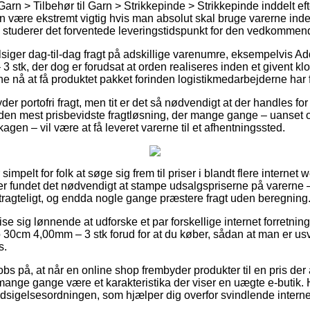
arn > Tilbehør til Garn > Strikkepinde > Strikkepinde inddelt ef
være ekstremt vigtig hvis man absolut skal bruge varerne inden f
n studerer det forventede leveringstidspunkt for den vedkommen
tilsiger dag-til-dag fragt på adskillige varenumre, eksempelvis A
tk, der dog er forudsat at orden realiseres inden et givent kl
nne nå at få produktet pakket forinden logistikmedarbejderne har f
er portofri fragt, men tit er det så nødvendigt at der handles for 
 den mest prisbevidste fragtløsning, der mange gange – uanset
agen – vil være at få leveret varerne til et afhentningssted.
impelt for folk at søge sig frem til priser i blandt flere internet
ker fundet det nødvendigt at stampe udsalgspriserne på varerne –
tragteligt, og endda nogle gange præstere fragt uden beregning
e sig lønnende at udforske et par forskellige internet forretning
0cm 4,00mm – 3 stk forud for at du køber, sådan at man er usvi
s.
bs på, at når en online shop frembyder produkter til en pris der 
ange gange være et karakteristika der viser en uægte e-butik. 
Indsigelsesordningen, som hjælper dig overfor svindlende internet