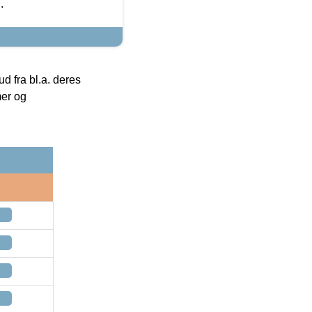
.
 fra bl.a. deres
mer og