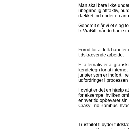
Man skal bare ikke underv
ubegribelig attraktiv, bu
dækket ind under en anor
Generelt slår vi et slag 
fx ViaBill, når du har i 
Forud for at folk handler
tidskrævende arbejde.
Et alternativ er at grans
kendetegn for at internet
jurister som er indført i r
udfordringer i processen
I øvrigt er det en hjælp 
for eksempel hvilken omby
enhver tid opbevarer sin
Crasy Trio Bambus, hvad 
Trustpilot tilbyder fuld