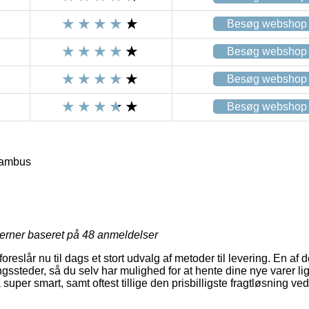
Besøg webshop
Besøg webshop
Besøg webshop
Besøg webshop
Bambus
3
jerner baseret på
48
anmeldelser
foreslår nu til dags et stort udvalg af metoder til levering. En a
ingssteder, så du selv har mulighed for at hente dine nye varer li
super smart, samt oftest tillige den prisbilligste fragtløsning ve