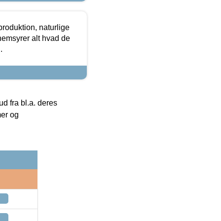
roduktion, naturlige
nemsyrer alt hvad de
.
 fra bl.a. deres
mer og