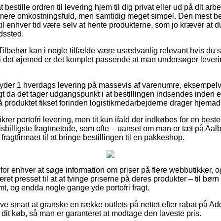
bestille ordren til levering hjem til dig privat eller ud på dit ar
 mere omkostningsfuld, men samtidig meget simpel. Den mest be
il enhver tid være selv at hente produkterne, som jo kræver at d
dssted.
Tilbehør kan i nogle tilfælde være usædvanlig relevant hvis du 
g i det øjemed er det komplet passende at man undersøger leveri
lbyder 1 hverdags levering på massevis af varenumre, eksempelv
da det tager udgangspunkt i at bestillingen indsendes inden et 
få produktet fikset forinden logistikmedarbejderne drager hjemad
rer portofri levering, men tit kun ifald der indkøbes for en bes
sbilligste fragtmetode, som ofte – uanset om man er tæt på Aalbo
fragtfirmaet til at bringe bestillingen til en pakkeshop.
for enhver at søge information om priser på flere webbutikker, o
t presset til at at tvinge priserne på deres produkter – til børn
, og endda nogle gange yde portofri fragt.
ive smart at granske en række outlets på nettet efter rabat på 
dit køb, så man er garanteret at modtage den laveste pris.