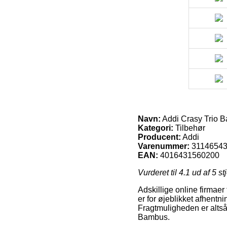
Navn:
Addi Crasy Trio 
Kategori:
Tilbehør
Producent:
Addi
Varenummer:
3114654
EAN:
4016431560200
Vurderet til
4.1
ud af 5 st
Adskillige online firmaer 
er for øjeblikket afhentn
Fragtmuligheden er altså 
Bambus.