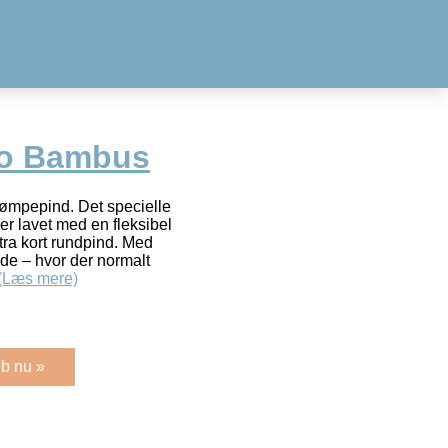
io Bambus
rømpepind. Det specielle
 er lavet med en fleksibel
tra kort rundpind. Med
nde – hvor der normalt
(Læs mere)
b nu »