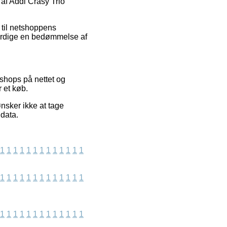
 af Addi Crasy Trio
 til netshoppens
færdige en bedømmelse af
 shops på nettet og
 et køb.
sker ikke at tage
 data.
1
1
1
1
1
1
1
1
1
1
1
1
1
1
1
1
1
1
1
1
1
1
1
1
1
1
1
1
1
1
1
1
1
1
1
1
1
1
1