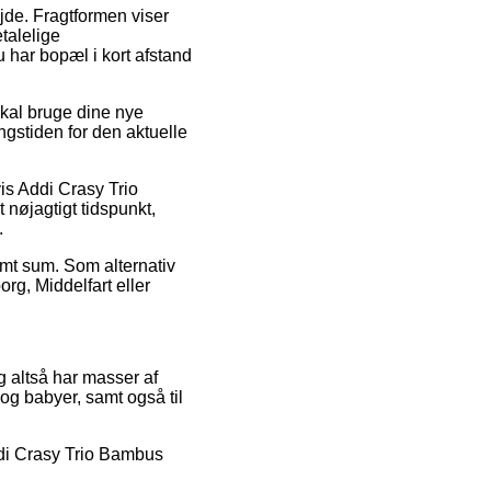
bejde. Fragtformen viser
talelige
u har bopæl i kort afstand
skal bruge dine nye
ngstiden for den aktuelle
is Addi Crasy Trio
nøjagtigt tidspunkt,
.
temt sum. Som alternativ
rg, Middelfart eller
g altså har masser af
 og babyer, samt også til
Addi Crasy Trio Bambus