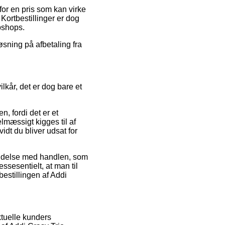
 for en pris som kan virke
 Kortbestillinger er dog
bshops.
øsning på afbetaling fra
ilkår, det er dog bare et
, fordi det er et
lmæssigt kigges til af
 vidt du bliver udsat for
bindelse med handlen, som
ssesentielt, at man til
estillingen af Addi
ktuelle kunders