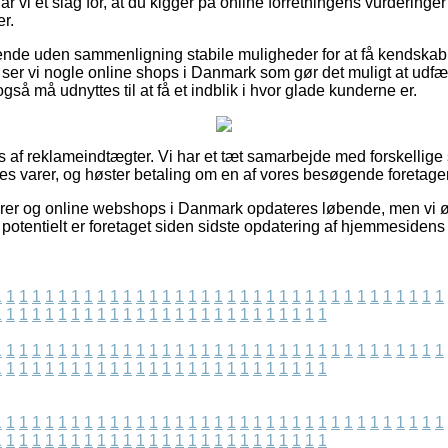
r vi et slag for, at du kigger på online forretningens vurderinger
r.
ende uden sammenligning stabile muligheder for at få kendskab
 ser vi nogle online shops i Danmark som gør det muligt at ud
gså må udnyttes til at få et indblik i hvor glade kunderne er.
s af reklameindtægter. Vi har et tæt samarbejde med forskellige
es varer, og høster betaling om en af vores besøgende foretager
rer og online webshops i Danmark opdateres løbende, men vi øn
potentielt er foretaget siden sidste opdatering af hjemmesidens
1
1
1
1
1
1
1
1
1
1
1
1
1
1
1
1
1
1
1
1
1
1
1
1
1
1
1
1
1
1
1
1
1
1
1
1
1
1
1
1
1
1
1
1
1
1
1
1
1
1
1
1
1
1
1
1
1
1
1
1
1
1
1
1
1
1
1
1
1
1
1
1
1
1
1
1
1
1
1
1
1
1
1
1
1
1
1
1
1
1
1
1
1
1
1
1
1
1
1
1
1
1
1
1
1
1
1
1
1
1
1
1
1
1
1
1
1
1
1
1
1
1
1
1
1
1
1
1
1
1
1
1
1
1
1
1
1
1
1
1
1
1
1
1
1
1
1
1
1
1
1
1
1
1
1
1
1
1
1
1
1
1
1
1
1
1
1
1
1
1
1
1
1
1
1
1
1
1
1
1
1
1
1