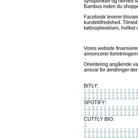
synspunkter og herved slå
Bambus inden du shoppe
Facebook leverer tilsvar
kundetilfredshed. Tilmed
købsoplevelsen, hvilket o
Vores website finansiere
annoncerer forretningern
Orientering angående va
ansvar for ændringer der 
BITLY:
1
1
1
1
1
1
1
1
1
1
1
1
1
1
1
1
1
1
1
1
1
1
1
1
1
1
SPOTIFY:
1
1
1
1
1
1
1
1
1
1
1
1
1
1
1
1
1
1
1
1
1
1
1
1
1
1
CUTTLY BIO:
1
1
1
1
1
1
1
1
1
1
1
1
1
1
1
1
1
1
1
1
1
1
1
1
1
1
1