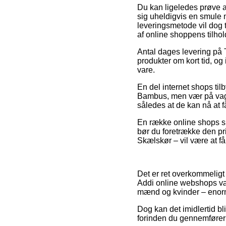
Du kan ligeledes prøve at 
sig uheldigvis en smule
leveringsmetode vil dog t
af online shoppens tilhol
Antal dages levering på 
produkter om kort tid, o
vare.
En del internet shops ti
Bambus, men vær på vagt 
således at de kan nå at 
En række online shops sik
bør du foretrække den pri
Skælskør – vil være at få 
Det er ret overkommeligt 
Addi online webshops være
mænd og kvinder – enormt
Dog kan det imidlertid bl
forinden du gennemfører 