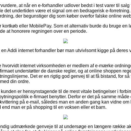
urdere, at når en e-forhandler udlover bedst i test varer til salg
rde det undertiden være et signal om en bedragerisk e-forretning.
dning, der begunstiger dig som køber overfor falske online we
for kortkøb eller MobilePay. Som et alternativ burde du bruge en l
sinde at honorere regningen over en periode.
 i en Addi internet forhandler bør man utvivlsomt kigge på deres v
ke hvorvidt internet virksomheden er medlem af e-mærke ordningen
 firmaet understøtter de danske regler, og at online shoppen rege
etningslinjerne. Det er en rigtig god genvej til at få bistand, for så
 med din ordre.
at kunden er hensynstagende til de mest vitale betingelser i for
tningspolitik e-firmaet benytter. Derfor er det på samme måde e
 kvittering på e-mail, således man en anden gang kan vidne om b
end man er på shopping til en voksen eller et barn.
stændig udmærkede genveje til at undersøge en længere række a