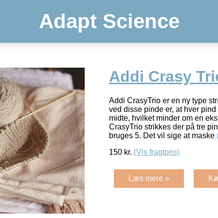
Adapt Science
Addi Crasy Tr
Addi CrasyTrio er en ny type st
ved disse pinde er, at hver pind
midte, hvilket minder om en eks
CrasyTrio strikkes der på tre pi
bruges 5. Det vil sige at maske
150
kr.
(Vis fragtpris)
Læs mere »
Kø