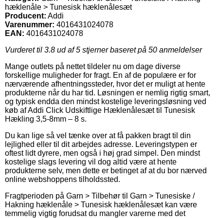
hæklenåle > Tunesisk hæklenålesæt
Producent:
Addi
Varenummer:
4016431024078
EAN:
4016431024078
Vurderet til
3.8
ud af 5 stjerner baseret på
50
anmeldelser
Mange outlets på nettet tildeler nu om dage diverse
forskellige muligheder for fragt. En af de populære er for
nærværende afhentningssteder, hvor det er muligt at hente
produkterne når du har tid. Løsningen er nemlig rigtig smart,
og typisk endda den mindst kostelige leveringsløsning ved
køb af Addi Click Udskiftlige Hæklenålesæt til Tunesisk
Hækling 3,5-8mm – 8 s.
Du kan lige så vel tænke over at få pakken bragt til din
lejlighed eller til dit arbejdes adresse. Leveringstypen er
oftest lidt dyrere, men også i høj grad simpel. Den mindst
kostelige slags levering vil dog altid være at hente
produkterne selv, men dette er betinget af at du bor nærved
online webshoppens tilholdssted.
Fragtperioden på Garn > Tilbehør til Garn > Tunesiske /
Hakning hæklenåle > Tunesisk hæklenålesæt kan være
temmelig vigtig forudsat du mangler varerne med det