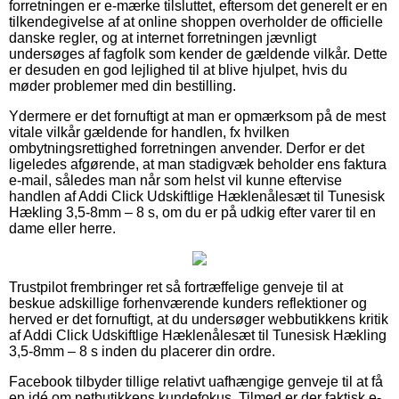
forretningen er e-mærke tilsluttet, eftersom det generelt er en
tilkendegivelse af at online shoppen overholder de officielle
danske regler, og at internet forretningen jævnligt
undersøges af fagfolk som kender de gældende vilkår. Dette
er desuden en god lejlighed til at blive hjulpet, hvis du
møder problemer med din bestilling.
Ydermere er det fornuftigt at man er opmærksom på de mest
vitale vilkår gældende for handlen, fx hvilken
ombytningsrettighed forretningen anvender. Derfor er det
ligeledes afgørende, at man stadigvæk beholder ens faktura
e-mail, således man når som helst vil kunne eftervise
handlen af Addi Click Udskiftlige Hæklenålesæt til Tunesisk
Hækling 3,5-8mm – 8 s, om du er på udkig efter varer til en
dame eller herre.
Trustpilot frembringer ret så fortræffelige genveje til at
beskue adskillige forhenværende kunders reflektioner og
herved er det fornuftigt, at du undersøger webbutikkens kritik
af Addi Click Udskiftlige Hæklenålesæt til Tunesisk Hækling
3,5-8mm – 8 s inden du placerer din ordre.
Facebook tilbyder tillige relativt uafhængige genveje til at få
en idé om netbutikkens kundefokus. Tilmed er der faktisk e-