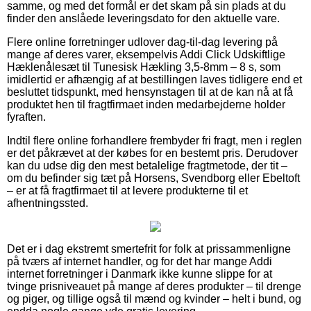
samme, og med det formål er det skam på sin plads at du
finder den anslåede leveringsdato for den aktuelle vare.
Flere online forretninger udlover dag-til-dag levering på
mange af deres varer, eksempelvis Addi Click Udskiftlige
Hæklenålesæt til Tunesisk Hækling 3,5-8mm – 8 s, som
imidlertid er afhængig af at bestillingen laves tidligere end et
besluttet tidspunkt, med hensynstagen til at de kan nå at få
produktet hen til fragtfirmaet inden medarbejderne holder
fyraften.
Indtil flere online forhandlere frembyder fri fragt, men i reglen
er det påkrævet at der købes for en bestemt pris. Derudover
kan du udse dig den mest betalelige fragtmetode, der tit –
om du befinder sig tæt på Horsens, Svendborg eller Ebeltoft
– er at få fragtfirmaet til at levere produkterne til et
afhentningssted.
Det er i dag ekstremt smertefrit for folk at prissammenligne
på tværs af internet handler, og for det har mange Addi
internet forretninger i Danmark ikke kunne slippe for at
tvinge prisniveauet på mange af deres produkter – til drenge
og piger, og tillige også til mænd og kvinder – helt i bund, og