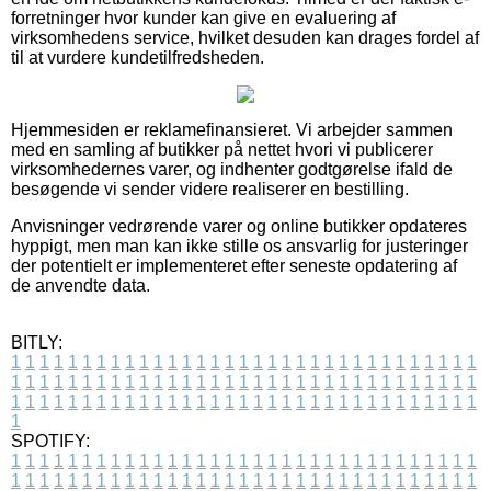
forretninger hvor kunder kan give en evaluering af
virksomhedens service, hvilket desuden kan drages fordel af
til at vurdere kundetilfredsheden.
Hjemmesiden er reklamefinansieret. Vi arbejder sammen
med en samling af butikker på nettet hvori vi publicerer
virksomhedernes varer, og indhenter godtgørelse ifald de
besøgende vi sender videre realiserer en bestilling.
Anvisninger vedrørende varer og online butikker opdateres
hyppigt, men man kan ikke stille os ansvarlig for justeringer
der potentielt er implementeret efter seneste opdatering af
de anvendte data.
BITLY:
1
1
1
1
1
1
1
1
1
1
1
1
1
1
1
1
1
1
1
1
1
1
1
1
1
1
1
1
1
1
1
1
1
1
1
1
1
1
1
1
1
1
1
1
1
1
1
1
1
1
1
1
1
1
1
1
1
1
1
1
1
1
1
1
1
1
1
1
1
1
1
1
1
1
1
1
1
1
1
1
1
1
1
1
1
1
1
1
1
1
1
1
1
1
1
1
1
1
1
1
SPOTIFY:
1
1
1
1
1
1
1
1
1
1
1
1
1
1
1
1
1
1
1
1
1
1
1
1
1
1
1
1
1
1
1
1
1
1
1
1
1
1
1
1
1
1
1
1
1
1
1
1
1
1
1
1
1
1
1
1
1
1
1
1
1
1
1
1
1
1