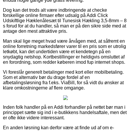
endda nogle gange yde gratis levering.
Dog kan det trods alt være indbringende at checke
forskellige online firmaer efter udsalg på Addi Click
Udskiftlige Hæklenålesæt til Tunesisk Hækling 3,5-8mm – 8
s forud for at du handler, så man er på den sikre side med at
antage den mest attraktive pris.
Man skal lige meget hvad være årvågen med, at såfremt en
online forretning markedsfører varer til en pris som er utrolig
letkøbt, kan det undertiden være et kendetegn på en
snydagtig netshop. Kortbestillinger er heldigvis omsluttet af
en forordning, som redder køberen imod fup internet shops.
Vi foreslår generelt betalinger med kort eller mobilbetaling.
Som et alternativ bør du drage fordel af en
afbetalingsløsning fra f.eks. ViaBill, for så vidt du ønsker at
klare omkostningerne af flere omgange.
Inden folk handler på en Addi forhandler på nettet bør man i
princippet sætte sig ind i e-butikkens handelsaftale, men det
er ofte ikke videre interessant.
En anden løsning kan derfor være at finde ud af om e-