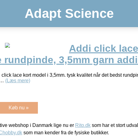
Adapt Science
Addi click lace
e rundpinde, 3,5mm garn addi
 click lace kort model i 3,5mm. tysk kvalitet når det bedst rund
e …
(Læs mere)
Køb nu »
ive webshop i Danmark lige nu er
Rito.dk
som har et stort udval
Chobby.dk
som man kender fra de fysiske butikker.