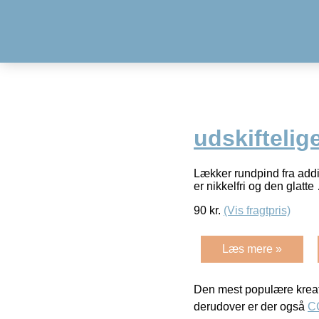
udskiftelig
Lækker rundpind fra addi
er nikkelfri og den glatt
90
kr.
(Vis fragtpris)
Læs mere »
Den mest populære kreat
derudover er der også
C