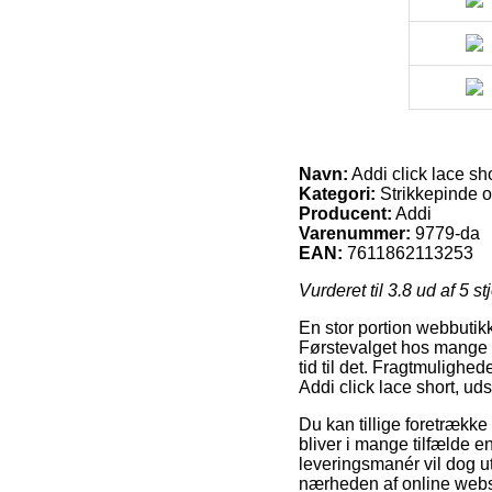
Navn:
Addi click lace sh
Kategori:
Strikkepinde o
Producent:
Addi
Varenummer:
9779-da
EAN:
7611862113253
Vurderet til
3.8
ud af 5 st
En stor portion webbutikk
Førstevalget hos mange er
tid til det. Fragtmulighe
Addi click lace short, ud
Du kan tillige foretrække a
bliver i mange tilfælde 
leveringsmanér vil dog ut
nærheden af online web