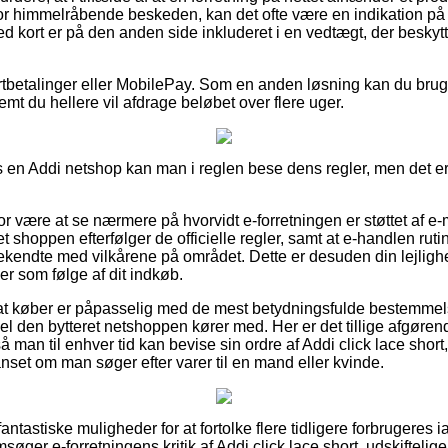
r himmelråbende beskeden, kan det ofte være en indikation på 
med kort er på den anden side inkluderet i en vedtægt, der besky
kortbetalinger eller MobilePay. Som en anden løsning kan du br
emt du hellere vil afdrage beløbet over flere uger.
s en Addi netshop kan man i reglen bese dens regler, men det er 
 være at se nærmere på hvorvidt e-forretningen er støttet af e-m
net shoppen efterfølger de officielle regler, samt at e-handlen rut
kendte med vilkårene på området. Dette er desuden din lejlighed
er som følge af dit indkøb.
or at køber er påpasselig med de mest betydningsfulde bestemmel
el den bytteret netshoppen kører med. Her er det tillige afgørend
å man til enhver tid kan bevise sin ordre af Addi click lace short
nset om man søger efter varer til en mand eller kvinde.
t fantastiske muligheder for at fortolke flere tidligere forbrugeres 
msøger e-forretningens kritik af Addi click lace short, udskiftel