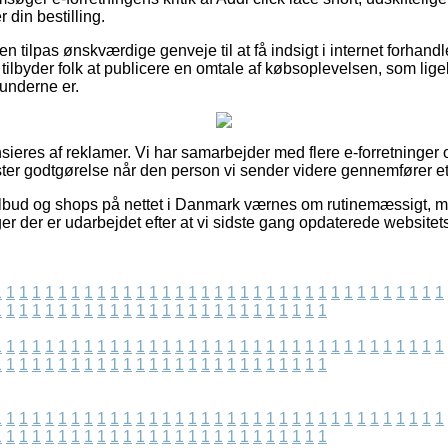
 din bestilling.
 tilpas ønskværdige genveje til at få indsigt i internet forhand
ilbyder folk at publicere en omtale af købsoplevelsen, som lige
kunderne er.
eres af reklamer. Vi har samarbejder med flere e-forretninger
ster godtgørelse når den person vi sender videre gennemfører e
lbud og shops på nettet i Danmark værnes om rutinemæssigt, m
er der er udarbejdet efter at vi sidste gang opdaterede websitet
1
1
1
1
1
1
1
1
1
1
1
1
1
1
1
1
1
1
1
1
1
1
1
1
1
1
1
1
1
1
1
1
1
1
1
1
1
1
1
1
1
1
1
1
1
1
1
1
1
1
1
1
1
1
1
1
1
1
1
1
1
1
1
1
1
1
1
1
1
1
1
1
1
1
1
1
1
1
1
1
1
1
1
1
1
1
1
1
1
1
1
1
1
1
1
1
1
1
1
1
1
1
1
1
1
1
1
1
1
1
1
1
1
1
1
1
1
1
1
1
1
1
1
1
1
1
1
1
1
1
1
1
1
1
1
1
1
1
1
1
1
1
1
1
1
1
1
1
1
1
1
1
1
1
1
1
1
1
1
1
1
1
1
1
1
1
1
1
1
1
1
1
1
1
1
1
1
1
1
1
1
1
1