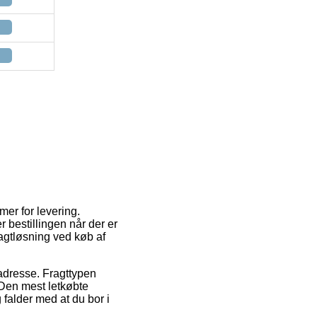
mer for levering.
r bestillingen når der er
ragtløsning ved køb af
s adresse. Fragttypen
 Den mest letkøbte
 falder med at du bor i