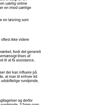
en uærlig online
tter en imod uærlige
uge en løsning som
oftest ikke videre
ærket, fordi det generelt
inemæssigt tilses af
 til at få assistance,
ser der kan influere på
e, at man til enhver tid
, udskiftelige rundpinde,
iagttagelser og derfor
ige rundpinde, 3,5mm garn