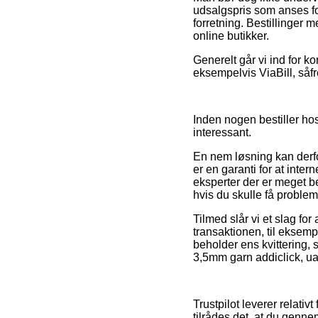
udsalgspris som anses fo
forretning. Bestillinger 
online butikker.
Generelt går vi ind for 
eksempelvis ViaBill, såfr
Inden nogen bestiller ho
interessant.
En nem løsning kan derfor
er en garanti for at inter
eksperter der er meget be
hvis du skulle få problem
Tilmed slår vi et slag f
transaktionen, til eksemp
beholder ens kvittering, s
3,5mm garn addiclick, ua
Trustpilot leverer relativ
tilrådes det, at du genne