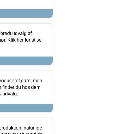
 bredt udvalg af
r. Klik her for at se
produceret garn, men
or finder du hos dem
es udvalg.
roduktion, naturlige