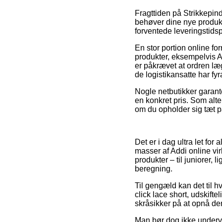
Fragttiden på Strikkepin
behøver dine nye produkter
forventede leveringstids
En stor portion online 
produkter, eksempelvis A
er påkrævet at ordren lægg
de logistikansatte har fyr
Nogle netbutikker garante
en konkret pris. Som alter
om du opholder sig tæt på
Det er i dag ultra let for 
masser af Addi online vi
produkter – til juniorer,
beregning.
Til gengæld kan det til h
click lace short, udskif
skråsikker på at opnå den
Man bør dog ikke undervurd