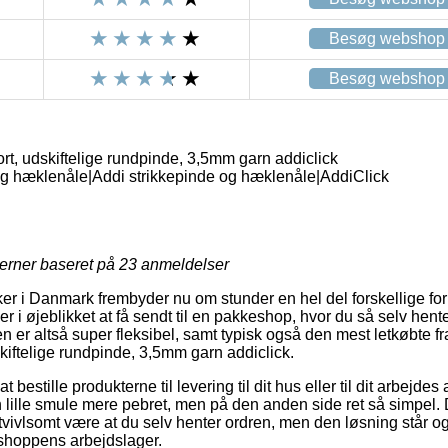
Besøg webshop
Besøg webshop
ort, udskiftelige rundpinde, 3,5mm garn addiclick
g hæklenåle|Addi strikkepinde og hæklenåle|AddiClick
jerner baseret på
23
anmeldelser
er i Danmark frembyder nu om stunder en hel del forskellige for
 i øjeblikket at få sendt til en pakkeshop, hvor du så selv hente
den er altså super fleksibel, samt typisk også den mest letkøbte f
skiftelige rundpinde, 3,5mm garn addiclick.
t bestille produkterne til levering til dit hus eller til dit arbejde
en lille smule mere pebret, men på den anden side ret så simpel.
vivlsomt være at du selv henter ordren, men den løsning står og
shoppens arbejdslager.