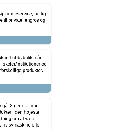
øj kundeservice, hurtig
 til private, engros og
ukne hobbybutik, når
 skoler/institutioner og
forskellige produkter.
 går 3 generationer
dukter i den højeste
sætning om at være
s ny symaskine eller