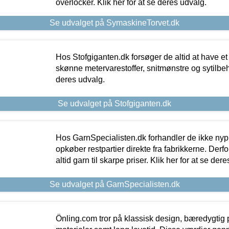
overlocker. Klik her for at se deres udvalg.
Se udvalget på SymaskineTorvet.dk
Hos Stofgiganten.dk forsøger de altid at have et
skønne metervarestoffer, snitmønstre og sytilbehø
deres udvalg.
Se udvalget på Stofgiganten.dk
Hos GarnSpecialisten.dk forhandler de ikke ny
opkøber restpartier direkte fra fabrikkerne. Derf
altid garn til skarpe priser. Klik her for at se der
Se udvalget på GarnSpecialisten.dk
Önling.com tror på klassisk design, bæredygtig p