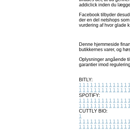
addiclick inden du lægger
Facebook tilbyder desuden
der en del netshops som t
vurdering af hvor glade 
Denne hjemmeside finansi
butikkernes varer, og hø
Oplysninger angående ti
garantier imod regulering
BITLY:
1
1
1
1
1
1
1
1
1
1
1
1
1
1
1
1
1
1
1
1
1
1
1
1
1
1
SPOTIFY:
1
1
1
1
1
1
1
1
1
1
1
1
1
1
1
1
1
1
1
1
1
1
1
1
1
1
CUTTLY BIO:
1
1
1
1
1
1
1
1
1
1
1
1
1
1
1
1
1
1
1
1
1
1
1
1
1
1
1