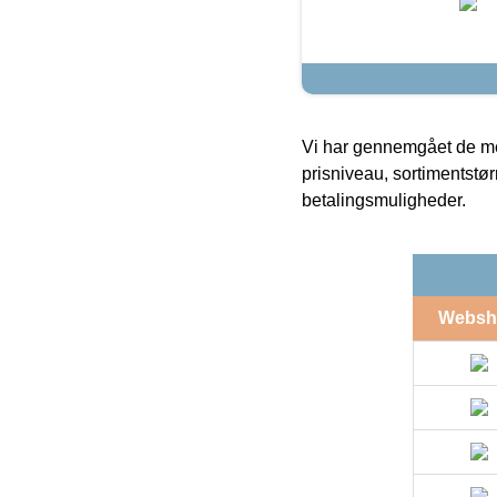
Vi har gennemgået de mes
prisniveau, sortimentstø
betalingsmuligheder.
Websh