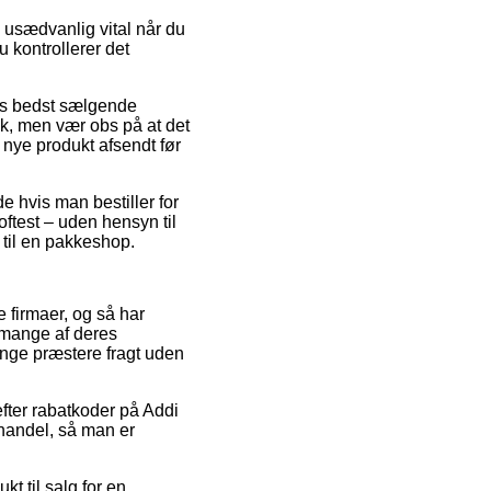
 usædvanlig vital når du
u kontrollerer det
es bedst sælgende
ck, men vær obs på at det
t nye produkt afsendt før
e hvis man bestiller for
oftest – uden hensyn til
 til en pakkeshop.
ne firmaer, og så har
 mange af deres
gange præstere fragt uden
efter rabatkoder på Addi
 handel, så man er
kt til salg for en