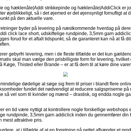
de og hæklenåle|Addi strikkepinde og hæklenåle|AddiClick er jo
 øjeblikkeligt, så i det øjemed er det øjensynligt fornuftigt at d
punkt på den aktuelle vare.
forretninger byder på levering på næstkommende hverdag på der
ddi click lace short, udskiftelige rundpinde, 3,5mm garn addicli
es forud for et aftalt tidspunkt, så de garanteret kan nå at få di
aften.
rer gebyrfri levering, men i de fleste tilfælde er det kun gældend
nativ skal man vælge den prisbilligste form for levering, hvilket 
 Køge, Thisted eller Brande – er at få dem til at køre dine varer
almindelige dødelige at søge sig frem til priser i blandt flere onli
rksomheder fundet det nødvendigt at reducere salgspriserne på
 lige så vel som til kvinder og mænd – drastisk, og endda nogle 
ver en tid være nyttigt at kontrollere nogle forskellige webshops 
telige rundpinde, 3,5mm garn addiclick inden du gennemfører din
 mest attraktive pris.
ere, at i tilfælde af at en forretning på nettet afhænder et produ