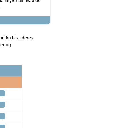
nemsyrer alt hvad de
.
 fra bl.a. deres
mer og