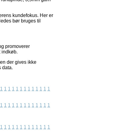
lerens kundefokus. Her er
ledes bør bruges til
 og promoverer
t indkøb.
en der gives ikke
s data.
1
1
1
1
1
1
1
1
1
1
1
1
1
1
1
1
1
1
1
1
1
1
1
1
1
1
1
1
1
1
1
1
1
1
1
1
1
1
1