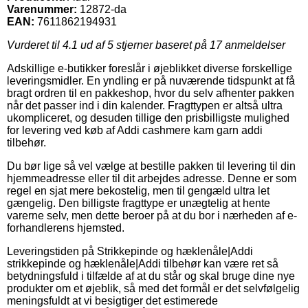
Varenummer:
12872-da
EAN:
7611862194931
Vurderet til
4.1
ud af 5 stjerner baseret på
17
anmeldelser
Adskillige e-butikker foreslår i øjeblikket diverse forskellige
leveringsmidler. En yndling er på nuværende tidspunkt at få
bragt ordren til en pakkeshop, hvor du selv afhenter pakken
når det passer ind i din kalender. Fragttypen er altså ultra
ukompliceret, og desuden tillige den prisbilligste mulighed
for levering ved køb af Addi cashmere kam garn addi
tilbehør.
Du bør lige så vel vælge at bestille pakken til levering til din
hjemmeadresse eller til dit arbejdes adresse. Denne er som
regel en sjat mere bekostelig, men til gengæld ultra let
gængelig. Den billigste fragttype er unægtelig at hente
varerne selv, men dette beroer på at du bor i nærheden af e-
forhandlerens hjemsted.
Leveringstiden på Strikkepinde og hæklenåle|Addi
strikkepinde og hæklenåle|Addi tilbehør kan være ret så
betydningsfuld i tilfælde af at du står og skal bruge dine nye
produkter om et øjeblik, så med det formål er det selvfølgelig
meningsfuldt at vi besigtiger det estimerede