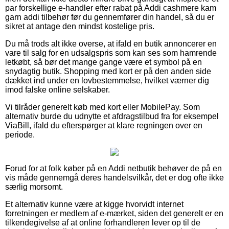
par forskellige e-handler efter rabat på Addi cashmere kam
garn addi tilbehør før du gennemfører din handel, så du er
sikret at antage den mindst kostelige pris.
Du må trods alt ikke overse, at ifald en butik annoncerer en
vare til salg for en udsalgspris som kan ses som hamrende
letkøbt, så bør det mange gange være et symbol på en
snydagtig butik. Shopping med kort er på den anden side
dækket ind under en lovbestemmelse, hvilket værner dig
imod falske online selskaber.
Vi tilråder generelt køb med kort eller MobilePay. Som
alternativ burde du udnytte et afdragstilbud fra for eksempel
ViaBill, ifald du efterspørger at klare regningen over en
periode.
Forud for at folk køber på en Addi netbutik behøver de på en
vis måde gennemgå deres handelsvilkår, det er dog ofte ikke
særlig morsomt.
Et alternativ kunne være at kigge hvorvidt internet
forretningen er medlem af e-mærket, siden det generelt er en
tilkendegivelse af at online forhandleren lever op til de