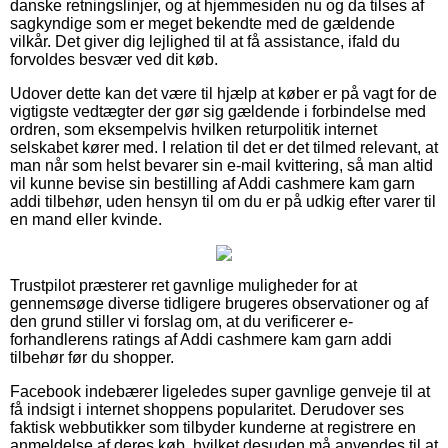
danske retningslinjer, og at hjemmesiden nu og da tilses af
sagkyndige som er meget bekendte med de gældende
vilkår. Det giver dig lejlighed til at få assistance, ifald du
forvoldes besvær ved dit køb.
Udover dette kan det være til hjælp at køber er på vagt for de
vigtigste vedtægter der gør sig gældende i forbindelse med
ordren, som eksempelvis hvilken returpolitik internet
selskabet kører med. I relation til det er det tilmed relevant, at
man når som helst bevarer sin e-mail kvittering, så man altid
vil kunne bevise sin bestilling af Addi cashmere kam garn
addi tilbehør, uden hensyn til om du er på udkig efter varer til
en mand eller kvinde.
Trustpilot præsterer ret gavnlige muligheder for at
gennemsøge diverse tidligere brugeres observationer og af
den grund stiller vi forslag om, at du verificerer e-
forhandlerens ratings af Addi cashmere kam garn addi
tilbehør før du shopper.
Facebook indebærer ligeledes super gavnlige genveje til at
få indsigt i internet shoppens popularitet. Derudover ses
faktisk webbutikker som tilbyder kunderne at registrere en
anmeldelse af deres køb, hvilket desuden må anvendes til at