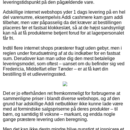
leveringstidspunkt på den pågældende vare.
Adskillige internet webshops yder 1 dags levering på en hel
del varenumre, eksempelvis Addi cashmere kam garn addi
tilbehør, men vær påpasselig da det kræver at bestillingen
placeres før et fastsat klokkeslæt, så at de højst sandsynligt
kan nå at få produkterne betjent forud for at lagerpersonalet
får fri.
Indtil flere internet shops præsterer fragt uden gebyr, men i
reglen under forudsætning af at du indkøber for en fastsat
sum. Derudover kan man udse dig den mest betalelige
leveringsmodel, som oftest – uanset om du befinder sig ved
Fredericia, Middelfart eller Tønder – er at få kørt din
bestilling til et udleveringssted.
Det er jo efterhånden ret fremkommeligt for forbrugerne at
sammenligne priser i blandt diverse webshops, og af den
grund har adskillige Addi netbutikker ikke kunne lade være
med at formindske salgspriserne på deres produkter – til
børn, og samtidig til voksne – markant, og endda nogle
gange præstere levering uden beregning.
Men det kan ikke desto mindre blive gunstigt at inspicere et