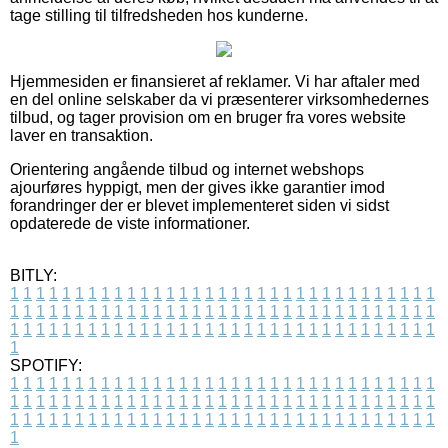
tage stilling til tilfredsheden hos kunderne.
Hjemmesiden er finansieret af reklamer. Vi har aftaler med
en del online selskaber da vi præsenterer virksomhedernes
tilbud, og tager provision om en bruger fra vores website
laver en transaktion.
Orientering angående tilbud og internet webshops
ajourføres hyppigt, men der gives ikke garantier imod
forandringer der er blevet implementeret siden vi sidst
opdaterede de viste informationer.
BITLY:
1
1
1
1
1
1
1
1
1
1
1
1
1
1
1
1
1
1
1
1
1
1
1
1
1
1
1
1
1
1
1
1
1
1
1
1
1
1
1
1
1
1
1
1
1
1
1
1
1
1
1
1
1
1
1
1
1
1
1
1
1
1
1
1
1
1
1
1
1
1
1
1
1
1
1
1
1
1
1
1
1
1
1
1
1
1
1
1
1
1
1
1
1
1
1
1
1
1
1
1
SPOTIFY:
1
1
1
1
1
1
1
1
1
1
1
1
1
1
1
1
1
1
1
1
1
1
1
1
1
1
1
1
1
1
1
1
1
1
1
1
1
1
1
1
1
1
1
1
1
1
1
1
1
1
1
1
1
1
1
1
1
1
1
1
1
1
1
1
1
1
1
1
1
1
1
1
1
1
1
1
1
1
1
1
1
1
1
1
1
1
1
1
1
1
1
1
1
1
1
1
1
1
1
1