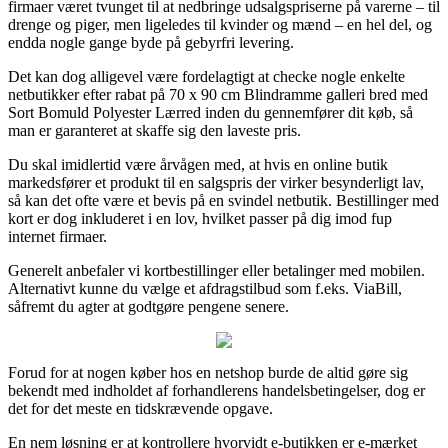
firmaer været tvunget til at nedbringe udsalgspriserne på varerne – til
drenge og piger, men ligeledes til kvinder og mænd – en hel del, og
endda nogle gange byde på gebyrfri levering.
Det kan dog alligevel være fordelagtigt at checke nogle enkelte
netbutikker efter rabat på 70 x 90 cm Blindramme galleri bred med
Sort Bomuld Polyester Lærred inden du gennemfører dit køb, så
man er garanteret at skaffe sig den laveste pris.
Du skal imidlertid være årvågen med, at hvis en online butik
markedsfører et produkt til en salgspris der virker besynderligt lav,
så kan det ofte være et bevis på en svindel netbutik. Bestillinger med
kort er dog inkluderet i en lov, hvilket passer på dig imod fup
internet firmaer.
Generelt anbefaler vi kortbestillinger eller betalinger med mobilen.
Alternativt kunne du vælge et afdragstilbud som f.eks. ViaBill,
såfremt du agter at godtgøre pengene senere.
Forud for at nogen køber hos en netshop burde de altid gøre sig
bekendt med indholdet af forhandlerens handelsbetingelser, dog er
det for det meste en tidskrævende opgave.
En nem løsning er at kontrollere hvorvidt e-butikken er e-mærket