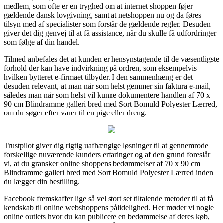
medlem, som ofte er en tryghed om at internet shoppen føjer
gældende dansk lovgivning, samt at netshoppen nu og da føres
tilsyn med af specialister som forstår de gældende regler. Desuden
giver det dig genvej til at få assistance, når du skulle få udfordringer
som følge af din handel.
Tilmed anbefales det at kunden er hensynstagende til de væsentligste
forhold der kan have indvirkning på ordren, som eksempelvis
hvilken bytteret e-firmaet tilbyder. I den sammenhæng er det
desuden relevant, at man når som helst gemmer sin faktura e-mail,
således man når som helst vil kunne dokumentere handlen af 70 x
90 cm Blindramme galleri bred med Sort Bomuld Polyester Lærred,
om du søger efter varer til en pige eller dreng.
Trustpilot giver dig rigtig uafhængige løsninger til at gennemrode
forskellige nuværende kunders erfaringer og af den grund foreslår
vi, at du gransker online shoppens bedømmelser af 70 x 90 cm
Blindramme galleri bred med Sort Bomuld Polyester Lærred inden
du lægger din bestilling.
Facebook fremskaffer lige så vel stort set tiltalende metoder til at få
kendskab til online webshoppens pålidelighed. Her møder vi nogle
online outlets hvor du kan publicere en bedømmelse af deres køb,