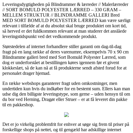
Leveringsdygtigheden på Blindrammer & lærreder // Malerlærreder
// SORT BOMULD POLYESTER LÆRRED – 330 GRAM –
MELLEM STRUKTUR // BLINDRAMME GALLERI Bred
MED SORT BOMULD POLYESTER LÆRRED kan være særligt
relevant i tilfælde af at du absolut skal bruge produktet om kort tid,
så herved er det fuldkommen relevant at man studerer det anslåede
leveringstidspunkt ved det vedkommende produkt.
Størstedelen af internet forhandlere stiller garanti om dag-til-dag
fragt på en lang række af deres varenumre, eksempelvis 70 x 90 cm
Blindramme galleri bred med Sort Bomuld Polyester Lærred, som
dog er underforstået at bestillingen køres igennem før et givent
klokkeslæt, så de kan nå at få produkterne sendt afsted forud for at
personalet drager hjemad.
En række webshops garanterer fragt uden omkostninger, men
undertiden kun hvis du indkøber for en bestemt sum. Ellers kan man
udse dig den billigste leveringstype, som gerne – uden hensyn til om
du bor ved Herning, Dragør eller Struer – er at få leveret din pakke
til en pakkeshop.
Det er jo virkelig problemfrit for enhver at søge sig frem til priser på
forskellige shops på nettet, og til gengæld har adskillige internet