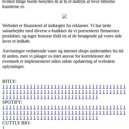
hvilket tillige burde benyttes til at få et indtryk af hvor tilfredse
kunderne er.
Websitet er finansieret af indtægter fra reklamer. Vi har tætte
samarbejder med diverse e-butikker da vi præsenterer firmaernes
produkter, og tager honorar ifald en af de besøgende på vores side
laver et indkøb.
Anvisninger vedrørende varer og internet shops understøttes fra tid
til anden, men vi påtager os intet ansvar for korrektioner der
eventuelt er implementeret siden sidste opdatering af websitets
oplysninger.
BITLY:
1
1
1
1
1
1
1
1
1
1
1
1
1
1
1
1
1
1
1
1
1
1
1
1
1
1
1
1
1
1
1
1
1
1
1
1
1
1
1
1
1
1
1
1
1
1
1
1
1
1
1
1
1
1
1
1
1
1
1
1
1
1
1
1
1
1
1
1
1
1
1
1
1
1
1
1
1
1
1
1
1
1
1
1
1
1
1
1
1
1
1
1
1
1
1
1
1
1
1
1
SPOTIFY:
1
1
1
1
1
1
1
1
1
1
1
1
1
1
1
1
1
1
1
1
1
1
1
1
1
1
1
1
1
1
1
1
1
1
1
1
1
1
1
1
1
1
1
1
1
1
1
1
1
1
1
1
1
1
1
1
1
1
1
1
1
1
1
1
1
1
1
1
1
1
1
1
1
1
1
1
1
1
1
1
1
1
1
1
1
1
1
1
1
1
1
1
1
1
1
1
1
1
1
1
CUTTLY BIO:
1