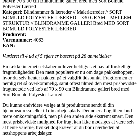
Navn:
70 x 90 cm Blindramme galleri bred med Sort Bomuld
Polyester Lærred
Kategori:
Blindrammer & lærreder // Malerlærreder // SORT
BOMULD POLYESTER LÆRRED – 330 GRAM – MELLEM
STRUKTUR // BLINDRAMME GALLERI Bred MED SORT
BOMULD POLYESTER LÆRRED
Producent:
Varenummer:
4063
EAN:
Vurderet til
4
ud af 5 stjerner baseret på
28
anmeldelser
En række internet selskaber udlover heldigvis et hav af forskellige
fragtmuligheder. Den mest populære er nu om dage pakkeshoppen,
hvor du selv henter pakken på et valgfrit tidspunkt. Fragtformen er
nemlig ret så overkommelig, samt oftest tilmed den mest prisbevidste
fragtmetode ved køb af 70 x 90 cm Blindramme galleri bred med
Sort Bomuld Polyester Lærred.
Du kunne endvidere vælge at få produkterne sendt til din
hjemmeadresse eller til din arbejdsplads. Denne er af og til en tand
mere omkostningsfuld, men på den anden side ekstremt smart. Den
mest prisbevidste mulighed for fragt kan ikke modsiges at være selv
at hente varerne, hvilket dog kræver at du bor i nærheden af
netshoppens arbejdslager.