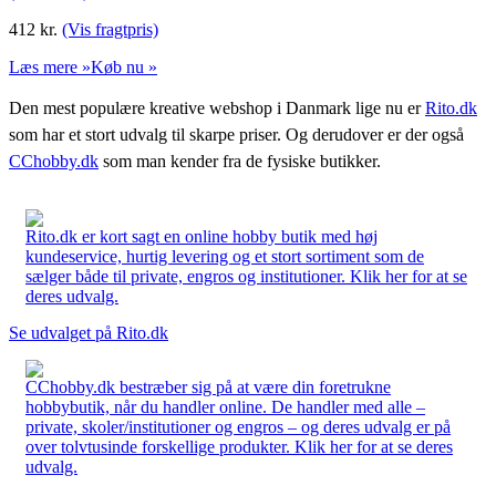
412
kr.
(Vis fragtpris)
Læs mere »
Køb nu »
Den mest populære kreative webshop i Danmark lige nu er
Rito.dk
som har et stort udvalg til skarpe priser. Og derudover er der også
CChobby.dk
som man kender fra de fysiske butikker.
Rito.dk er kort sagt en online hobby butik med høj
kundeservice, hurtig levering og et stort sortiment som de
sælger både til private, engros og institutioner. Klik her for at se
deres udvalg.
Se udvalget på Rito.dk
CChobby.dk bestræber sig på at være din foretrukne
hobbybutik, når du handler online. De handler med alle –
private, skoler/institutioner og engros – og deres udvalg er på
over tolvtusinde forskellige produkter. Klik her for at se deres
udvalg.