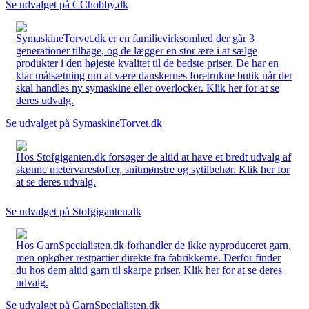
Se udvalget på CChobby.dk
SymaskineTorvet.dk er en familievirksomhed der går 3
generationer tilbage, og de lægger en stor ære i at sælge
produkter i den højeste kvalitet til de bedste priser. De har en
klar målsætning om at være danskernes foretrukne butik når der
skal handles ny symaskine eller overlocker. Klik her for at se
deres udvalg.
Se udvalget på SymaskineTorvet.dk
Hos Stofgiganten.dk forsøger de altid at have et bredt udvalg af
skønne metervarestoffer, snitmønstre og sytilbehør. Klik her for
at se deres udvalg.
Se udvalget på Stofgiganten.dk
Hos GarnSpecialisten.dk forhandler de ikke nyproduceret garn,
men opkøber restpartier direkte fra fabrikkerne. Derfor finder
du hos dem altid garn til skarpe priser. Klik her for at se deres
udvalg.
Se udvalget på GarnSpecialisten.dk