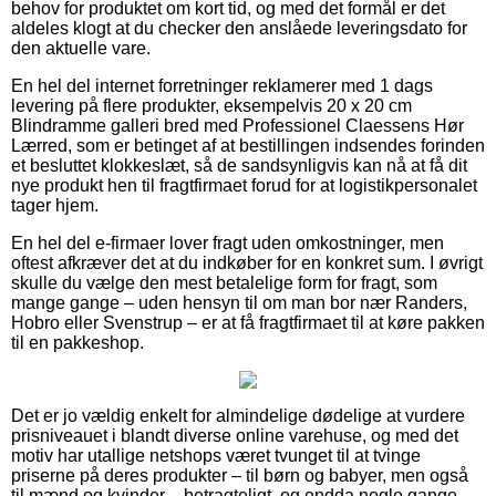
behov for produktet om kort tid, og med det formål er det
aldeles klogt at du checker den anslåede leveringsdato for
den aktuelle vare.
En hel del internet forretninger reklamerer med 1 dags
levering på flere produkter, eksempelvis 20 x 20 cm
Blindramme galleri bred med Professionel Claessens Hør
Lærred, som er betinget af at bestillingen indsendes forinden
et besluttet klokkeslæt, så de sandsynligvis kan nå at få dit
nye produkt hen til fragtfirmaet forud for at logistikpersonalet
tager hjem.
En hel del e-firmaer lover fragt uden omkostninger, men
oftest afkræver det at du indkøber for en konkret sum. I øvrigt
skulle du vælge den mest betalelige form for fragt, som
mange gange – uden hensyn til om man bor nær Randers,
Hobro eller Svenstrup – er at få fragtfirmaet til at køre pakken
til en pakkeshop.
Det er jo vældig enkelt for almindelige dødelige at vurdere
prisniveauet i blandt diverse online varehuse, og med det
motiv har utallige netshops været tvunget til at tvinge
priserne på deres produkter – til børn og babyer, men også
til mænd og kvinder – betragteligt, og endda nogle gange