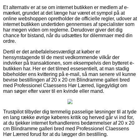
Et alternativ er at se om internet butikken er medlem af e-
mærket, grundet at det længe har været et sympol på at
online webshoppen opretholder de officielle regler, udover at
internet butikken undertiden gennemses af specialister som
har megen viden om reglerne. Derudover giver det dig
chance for bistand, når du udsættes for dilemmaer med din
ordre.
Dertil er det anbefalelsesværdigt at køber er
hensynstagende til de mest vedkommende vilkår der
indvirker på transaktionen, som eksempelvis den bytteret e-
butikken har. Her er det tilmed essesentielt, at man stadig
bibeholder ens kvittering på e-mail, så man senere vil kunne
bevise bestillingen af 20 x 20 cm Blindramme galleri bred
med Professionel Claessens Hør Lærred, ligegyldigt om
man søger efter varer til en kvinde eller mand.
Trustpilot tilbyder dig temmelig passelige løsninger til at tyde
en lang række øvrige køberes kritik og herved går vi ind for,
at du tjekker internet forhandlerens bedømmelser af 20 x 20
cm Blindramme galleri bred med Professionel Claessens
Hør Lærred forud for at du lægger din bestilling.