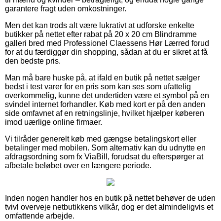
garantere fragt uden omkostninger.
Men det kan trods alt være lukrativt at udforske enkelte
butikker på nettet efter rabat på 20 x 20 cm Blindramme
galleri bred med Professionel Claessens Hør Lærred forud
for at du færdiggør din shopping, sådan at du er sikret at få
den bedste pris.
Man må bare huske på, at ifald en butik på nettet sælger
bedst i test varer for en pris som kan ses som ufattelig
overkommelig, kunne det undertiden være et symbol på en
svindel internet forhandler. Køb med kort er på den anden
side omfavnet af en retningslinje, hvilket hjælper køberen
imod uærlige online firmaer.
Vi tilråder generelt køb med gængse betalingskort eller
betalinger med mobilen. Som alternativ kan du udnytte en
afdragsordning som fx ViaBill, forudsat du efterspørger at
afbetale beløbet over en længere periode.
Inden nogen handler hos en butik på nettet behøver de uden
tvivl overveje netbutikkens vilkår, dog er det almindeligvis et
omfattende arbejde.