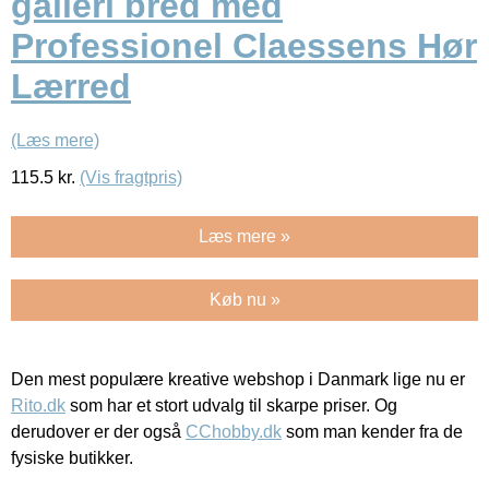
galleri bred med
Professionel Claessens Hør
Lærred
(Læs mere)
115.5
kr.
(Vis fragtpris)
Læs mere »
Køb nu »
Den mest populære kreative webshop i Danmark lige nu er
Rito.dk
som har et stort udvalg til skarpe priser. Og
derudover er der også
CChobby.dk
som man kender fra de
fysiske butikker.