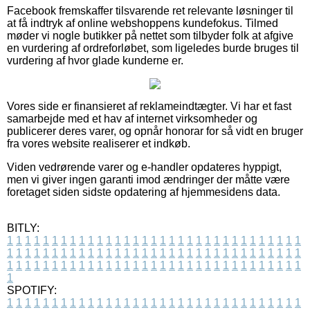
Facebook fremskaffer tilsvarende ret relevante løsninger til
at få indtryk af online webshoppens kundefokus. Tilmed
møder vi nogle butikker på nettet som tilbyder folk at afgive
en vurdering af ordreforløbet, som ligeledes burde bruges til
vurdering af hvor glade kunderne er.
Vores side er finansieret af reklameindtægter. Vi har et fast
samarbejde med et hav af internet virksomheder og
publicerer deres varer, og opnår honorar for så vidt en bruger
fra vores website realiserer et indkøb.
Viden vedrørende varer og e-handler opdateres hyppigt,
men vi giver ingen garanti imod ændringer der måtte være
foretaget siden sidste opdatering af hjemmesidens data.
BITLY:
1
1
1
1
1
1
1
1
1
1
1
1
1
1
1
1
1
1
1
1
1
1
1
1
1
1
1
1
1
1
1
1
1
1
1
1
1
1
1
1
1
1
1
1
1
1
1
1
1
1
1
1
1
1
1
1
1
1
1
1
1
1
1
1
1
1
1
1
1
1
1
1
1
1
1
1
1
1
1
1
1
1
1
1
1
1
1
1
1
1
1
1
1
1
1
1
1
1
1
1
SPOTIFY:
1
1
1
1
1
1
1
1
1
1
1
1
1
1
1
1
1
1
1
1
1
1
1
1
1
1
1
1
1
1
1
1
1