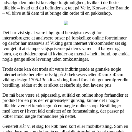
udvælge den mindst kostelige fragtmulighed, hvilket i de fleste
tilfælde – hvad end du befinder sig tæt på Vejle, Korsør eller Brande
– vil blive at få dem til at bringe din ordre til en pakkeshop.
Det har vist sig at være i høj grad hensigtsmæssigt for
internetbrugere at analysere priser på forskellige online forretninger,
og derfor har massevis af Viking garn internet virksomheder set sig
tvunget til at stampe salgspriserne på deres varer – til babyer og
børn, og endvidere også til kvinder og mænd – helt i bund, og endda
nogle gange sikre levering uden omkostninger.
Trods dette kan det trods alt være indbringende at granske nogle
internet selskaber efter udsalg på 2 dækkeservietter 35cm x 45cm –
viking design 1705-13e kit – viking forud for at du gennemfører din
bestilling, sådan at du er sikret at skaffe sig den laveste pris.
Du må bare være så påpasselig, at ifald en online shop forhandler et
produkt for en pris der er grænseløst gunstig, kunne det i nogle
tilfælde være et kendetegn på en uægte online shop. Bestillinger
med kort er i hvert fald omfattet af en foranstaltning, der passer på
køber imod uægte forhandlere på nettet.
Generelt slår vi et slag for køb med kort eller mobilbetaling. Som en
anden løsning kan du bruge en afbetalingsordning fra eksempelvis