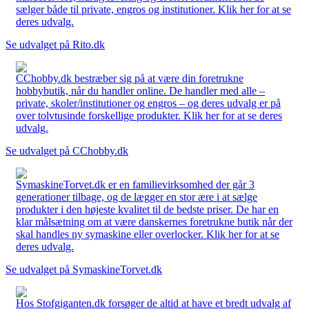
sælger både til private, engros og institutioner. Klik her for at se
deres udvalg.
Se udvalget på Rito.dk
CChobby.dk bestræber sig på at være din foretrukne
hobbybutik, når du handler online. De handler med alle –
private, skoler/institutioner og engros – og deres udvalg er på
over tolvtusinde forskellige produkter. Klik her for at se deres
udvalg.
Se udvalget på CChobby.dk
SymaskineTorvet.dk er en familievirksomhed der går 3
generationer tilbage, og de lægger en stor ære i at sælge
produkter i den højeste kvalitet til de bedste priser. De har en
klar målsætning om at være danskernes foretrukne butik når der
skal handles ny symaskine eller overlocker. Klik her for at se
deres udvalg.
Se udvalget på SymaskineTorvet.dk
Hos Stofgiganten.dk forsøger de altid at have et bredt udvalg af