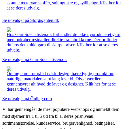
skønne metervarestoffer, snitmønstre og sytilbehør. Klik her for
at se deres udvalg.
Se udvalget på Stofgiganten.dk
Hos GarnSpecialisten.dk forhandler de ikke nyproduceret garn,
men opkøber restpartier direkte fra fabrikkerne. Derfor finder
du hos dem altid garn til skarpe priser. Klik her for at se deres
udvalg.
Se udvalget på GarnSpecialisten.dk
Önling.com tror på klassisk design, bæredygtig produktion,
naturlige materialer samt lang levetid. Disse værdier
gennemsyrer alt hvad de laver og designer. Klik her for at se
deres udvalg.
Se udvalget på Önling.com
Vi har gennemgået de mest populære webshops og anmeldt dem
med stjerner fra 1 til 5 ud fra bl.a. deres prisniveau,
sortimentstørrelse, kundeservice, brugervenlighed, betingelser,