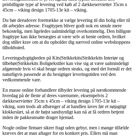
prisbilligste type af levering ved køb af 2 dækkeservietter 35cm x
45cm – viking design 1705-13e kit – viking.
Du bør derudover foretrække at vælge levering til din bolig eller til
dit arbejdes adresse. Fragttypen bliver godt nok en smule mere
bekostelig, men ligeledes ualmindeligt overkommelig. Den billigste
fragttype kan ikke benægtes at være selv at hente ordren, hvilket
dog stiller krav om at du opholder dig nærved online webshoppens
tilholdssted.
Leveringsdygtigheden på Kits|Strikkekits|Strikkekits Interiør og
tilbehør|Strikkekits Boligtekstiler kan vise sig at være ualmindeligt
afgørende hvis vi skal bruge ordren straks, og med det formål er det
naturligvis passende at du besigtiger leveringstiden ved den
vedkommende vare.
En masse online forhandlere tilbyder levering på næstkommende
hverdag på de fleste af deres varenumre, eksempelvis 2
dækkeservietter 35cm x 45cm – viking design 1705-13e kit –
viking, som trods alt afhænger af at handlen laves før et nøjagtigt
klokkeslæt, så at de højst sandsynligt kan nå at få ordren betjent
inden de pakkeansatte drager hjemad.
Nogle online firmaer sikrer fragt uden gebyr, men i mange tilfælde
kræves det at man aftager for en konkret pris. Ellers må man