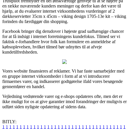
Trustpilot frembyder en del ønskværdige genveje til at se nøjere på
en række nuværende kunders meninger og derfor kan det være til
hjælp, at du evaluerer internet virksomhedens vurderinger af 2
dækkeservietter 35cm x 45cm – viking design 1705-13e kit – viking
forinden du færdiggør din shopping.
Facebook bringer dig derudover i højeste grad uafhængige chancer
for at få indsigt i internet forretningens kundefokus. Tilmed ser vi
faktisk e-forhandlere hvor folk kan formulere en anmeldelse af
købsoplevelsen, hvilket tilmed bør udnyttes til at afveje
kundetilfredsheden.
Vores website finansieres af reklamer. Vi har faste samarbejder med
en gruppe internet virksomheder i form af at vi introducerer
firmaernes varer, og indkasserer godtgørelse ifald vores besøgende
gennemfører en handel.
Vejledning vedrørende varer og e-shops opdateres ofte, men det er
ikke muligt for os at give garantier imod forandringer der muligvis er
udført siden nyligste opdatering af sidens data.
BITLY:
1
1
1
1
1
1
1
1
1
1
1
1
1
1
1
1
1
1
1
1
1
1
1
1
1
1
1
1
1
1
1
1
1
1
1
1