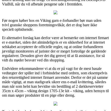
ViaBill, når du vil afbetale pengene ude i fremtiden.
Før nogen køber hos en Viking garn e-forhandler bør man uden
tvivl granske shoppens forretningsvilkår, det er dog bare ikke
specielt ophidsende.
Et alternativt forslag kan derfor være at bemærke om internet firmaet
er e-mærket, siden det almindeligvis er en sikkerhed for at internet
selskabet accepterer de officielle regler, og at online forhandleren
jævnligt monitoreres af jurister der er meget fortrolige de gældende
regulativer. Desuden giver det dig genvej til at få assistance, for så
vidt du møder besvær ved din shopping.
Endvidere rekommanderer vi at du er på vagt for de mest basale
vedtægter der spiller ind i forbindelse med ordren, som eksempelvis
den returrettighed internet firmaet anvender. Derfor er det på samme
måde vigtigt, at man stadigvæk sikrer ens e-mail kvittering, således
man når som helst kan bevidne sin bestilling af 2 dækkeservietter
35cm x 45cm – viking design 1705-13e kit – viking, uden hensyn til
om man søger produkter til en pige eller dreng.