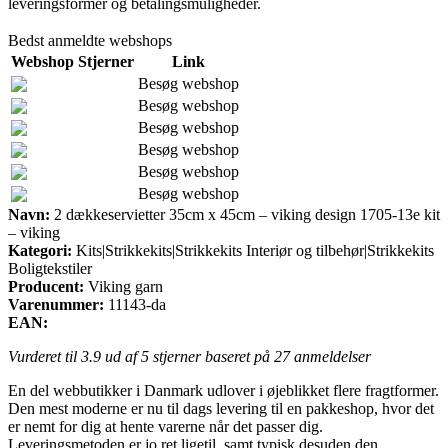
leveringsformer og betalingsmuligheder.
Bedst anmeldte webshops
Webshop
Stjerner
Link
Besøg webshop
Besøg webshop
Besøg webshop
Besøg webshop
Besøg webshop
Besøg webshop
Navn:
2 dækkeservietter 35cm x 45cm – viking design 1705-13e kit
– viking
Kategori:
Kits|Strikkekits|Strikkekits Interiør og tilbehør|Strikkekits
Boligtekstiler
Producent:
Viking garn
Varenummer:
11143-da
EAN:
Vurderet til
3.9
ud af 5 stjerner baseret på
27
anmeldelser
En del webbutikker i Danmark udlover i øjeblikket flere fragtformer.
Den mest moderne er nu til dags levering til en pakkeshop, hvor det
er nemt for dig at hente varerne når det passer dig.
Leveringsmetoden er jo ret ligetil, samt typisk desuden den