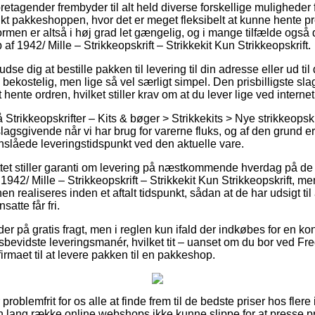
oretagender frembyder til alt held diverse forskellige muligheder 
t pakkeshoppen, hvor det er meget fleksibelt at kunne hente p
formen er altså i høj grad let gængelig, og i mange tilfælde også
f 1942/ Mille – Strikkeopskrift – Strikkekit Kun Strikkeopskrift.
 dig at bestille pakken til levering til din adresse eller ud til
e bekostelig, men lige så vel særligt simpel. Den prisbilligste sl
ente ordren, hvilket stiller krav om at du lever lige ved internet
trikkeopskrifter – Kits & bøger > Strikkekits > Nye strikkeopsk
lagsgivende når vi har brug for varerne fluks, og af den grund 
slåede leveringstidspunkt ved den aktuelle vare.
tet stiller garanti om levering på næstkommende hverdag på de f
42/ Mille – Strikkeopskrift – Strikkekit Kun Strikkeopskrift, me
en realiseres inden et aftalt tidspunkt, sådan at de har udsigt til
satte får fri.
er på gratis fragt, men i reglen kun ifald der indkøbes for en ko
sbevidste leveringsmanér, hvilket tit – uanset om du bor ved Fre
firmaet til at levere pakken til en pakkeshop.
roblemfrit for os alle at finde frem til de bedste priser hos flere 
en lang række online webshops ikke kunne slippe for at presse p