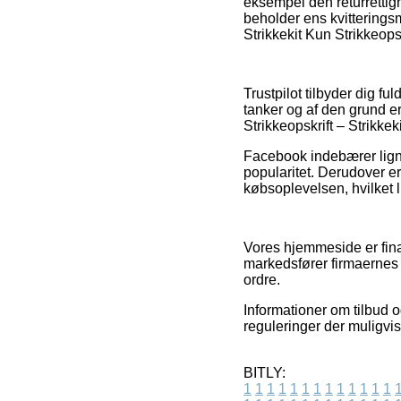
eksempel den returrettigh
beholder ens kvitteringsm
Strikkekit Kun Strikkeops
Trustpilot tilbyder dig
tanker og af den grund er
Strikkeopskrift – Strikke
Facebook indebærer ligne
popularitet. Derudover e
købsoplevelsen, hvilket li
Vores hjemmeside er fina
markedsfører firmaernes 
ordre.
Informationer om tilbud o
reguleringer der muligvis
BITLY:
1
1
1
1
1
1
1
1
1
1
1
1
1