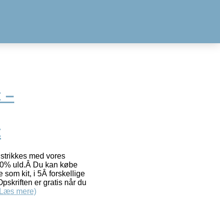
 –
t
l strikkes med vores
100% uld.Â Du kan købe
 som kit, i 5Â forskellige
pskriften er gratis når du
(Læs mere)