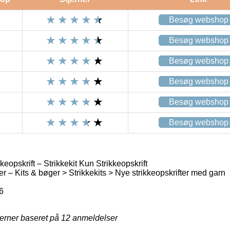
Besøg webshop
Besøg webshop
Besøg webshop
Besøg webshop
Besøg webshop
Besøg webshop
keopskrift – Strikkekit Kun Strikkeopskrift
er – Kits & bøger > Strikkekits > Nye strikkeopskrifter med garn
6
jerner baseret på
12
anmeldelser