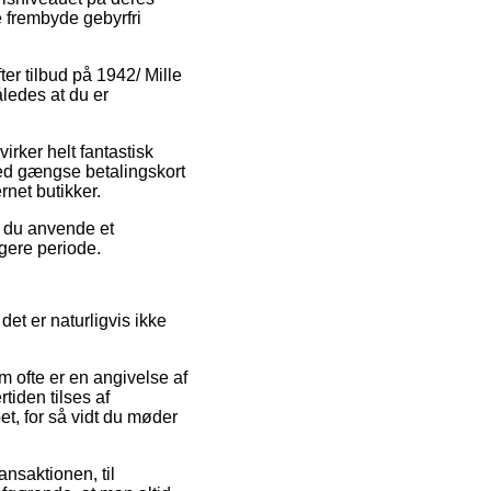
e frembyde gebyrfri
er tilbud på 1942/ Mille
åledes at du er
irker helt fantastisk
med gængse betalingskort
rnet butikker.
n du anvende et
ngere periode.
et er naturligvis ikke
m ofte er en angivelse af
iden tilses af
pet, for så vidt du møder
ansaktionen, til