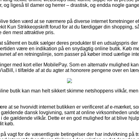
er, og ligeså til damer og herrer – drastisk, og endda nogle gang
ve tiden værd at se nærmere på diverse internet forretninger eft
ekit Kun Strikkeopskrift forud for at du færdiggør din shopping, s
 den mest attraktive pris.
 såfremt en butik sælger deres produkter til en udsalgspris der v
dertiden være en indikation på en snydagtig online butik. Køb 
vnet af en retningslinje, som passer på køber imod uærlige inte
illinger med kort eller MobilePay. Som en alternativ mulighed ka
ViaBill, i tilfælde af at du agter at honorere pengene over en læ
line butik kan man helt sikkert skimme netshoppens vilkår, men d
re at se hvorvidt internet butikken er verificeret af e-mærket, so
r gældende dansk lovgivning, samt at online virksomheden undert
t i de gældende vilkår. Dette er en god mulighed for at blive hjul
it køb.
 er på vagt for de væsentligste betingelser der har indvirkning på tr