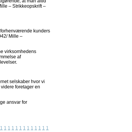
afgørende, at man altid
lle – Strikkeopskrift –
ge forhenværende kunders
42/ Mille –
line virksomhedens
dømmelse af
levelser.
rnet selskaber hvor vi
videre foretager en
age ansvar for
1
1
1
1
1
1
1
1
1
1
1
1
1