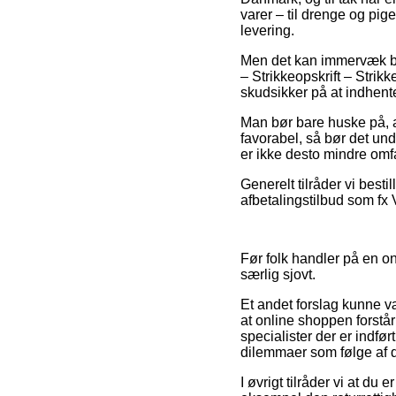
varer – til drenge og pig
levering.
Men det kan immervæk bli
– Strikkeopskrift – Strikk
skudsikker på at indhente
Man bør bare huske på, at
favorabel, så bør det un
er ikke desto mindre omfa
Generelt tilråder vi best
afbetalingstilbud som fx 
Før folk handler på en on
særlig sjovt.
Et andet forslag kunne væ
at online shoppen forstå
specialister der er indfør
dilemmaer som følge af d
I øvrigt tilråder vi at du