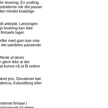
for levering. En yndling
rodukterne når det passer
 den mindst kostelige
 dit arbejde. Løsningen
ags levering kan ikke
 firmaets lager.
rifter med garn kan vise
er det særdeles passende
leste af deres
n glem ikke at det
 at kunne nå at få ordren
nkret pris. Derudover bør
dericia, Kalundborg eller
internet firmaer i
risniveauet på deres