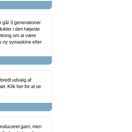
 går 3 generationer
dukter i den højeste
sætning om at være
s ny symaskine eller
 bredt udvalg af
r. Klik her for at se
produceret garn, men