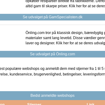
opkøber restpartier direkte fra fabrikkerne. Derf
altid garn til skarpe priser. Klik her for at se der
Se udvalget på GarnSpecialisten.dk
Önling.com tror på klassisk design, bæredygtig p
materialer samt lang levetid. Disse værdier gen
laver og designer. Klik her for at se deres udvalg
Se udvalget på Önling.com
t populære webshops og anmeldt dem med stjerner fra 1 til 5 ud
rrelse, kundeservice, brugervenlighed, betingelser, leveringsfor
Bedst anmeldte webshops
op
Stjerner
Link