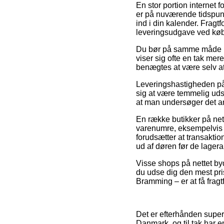
En stor portion internet f
er på nuværende tidspunk
ind i din kalender. Fragt
leveringsudgave ved køb a
Du bør på samme måde udse
viser sig ofte en tak mer
benægtes at være selv at h
Leveringshastigheden på S
sig at være temmelig uds
at man undersøger det an
En række butikker på net
varenumre, eksempelvis 19
forudsætter at transaktion
ud af døren før de lageran
Visse shops på nettet byd
du udse dig den mest pri
Bramming – er at få fragt
Det er efterhånden super p
Danmark, og til tak har 