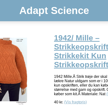
Adapt Science
1942/ Mille –
Strikkeopskrift
Strikkekit Kun
Strikkeopskrif
1942 Mille.Â Strik trøje der ska
lækre Natur uldgarn som er i 
kun opskriften, eller du kan købe
størrelse med garn og opskrift. O
køber som kit.Â Materiale: Nat
40
kr.
(Vis fragtpris)