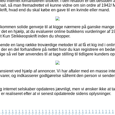
ed internet forhandleren tilsikrer. I den relation er det desuden 
ail, så man fremadrettet vil kunne vidne om sin ordre af 1942/ Mi
krift, hvad end du skal købe en gave til en kvinde eller mand.
 fuldkommen solide genveje til at kigge nærmere på ganske man
 det en hjælp, at du evaluerer online butikkens vurderinger af 19
kit Kun Strikkeopskrift inden du shopper.
nde en lang række troværdige metoder til at få et kig ind i on
r der en del forhandlere på nettet hvor du kan registrere en be
ge så vel bør anvendes til at tage stilling til tidligere kunders op
nsieret ved hjælp af annoncer. Vi har aftaler med en masse inte
varer, og indkasserer godtgørelse såfremt den person vi sender 
g internet selskaber opdateres jævnligt, men vi ønsker ikke at t
 er realiseret efter at vi senest opdaterede sidens oplysninger.
1
1
1
1
1
1
1
1
1
1
1
1
1
1
1
1
1
1
1
1
1
1
1
1
1
1
1
1
1
1
1
1
1
1
1