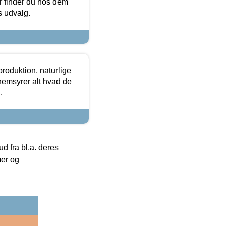
or finder du hos dem
es udvalg.
roduktion, naturlige
nemsyrer alt hvad de
.
 fra bl.a. deres
mer og