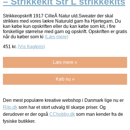
– Strikkekit Str L strikkekits
Strikkeopskrift 1917 CilleÂ Natur uld.Sweater der skal
strikkes med vores lækre Naturuld garn fra Hjertegarn. Du
kan købe kun opskriften eller du kan købe som kit, i fire
forskellige størrelse med garn og opskrift. Opskriften er gratis
når du køber som ki
(Læs mere)
451
kr.
(Vis fragtpris)
Læs mere »
Køb nu »
Den mest populære kreative webshop i Danmark lige nu er
Rito.dk
som har et stort udvalg til skarpe priser. Og
derudover er der også
CChobby.dk
som man kender fra de
fysiske butikker.