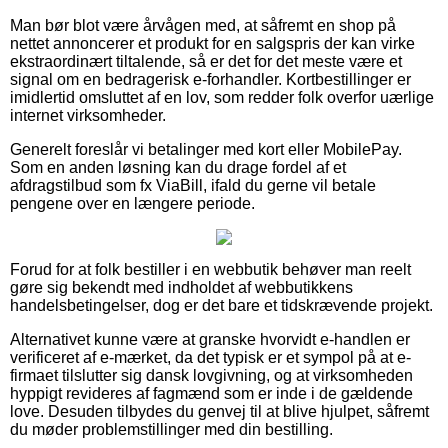
Man bør blot være årvågen med, at såfremt en shop på
nettet annoncerer et produkt for en salgspris der kan virke
ekstraordinært tiltalende, så er det for det meste være et
signal om en bedragerisk e-forhandler. Kortbestillinger er
imidlertid omsluttet af en lov, som redder folk overfor uærlige
internet virksomheder.
Generelt foreslår vi betalinger med kort eller MobilePay.
Som en anden løsning kan du drage fordel af et
afdragstilbud som fx ViaBill, ifald du gerne vil betale
pengene over en længere periode.
Forud for at folk bestiller i en webbutik behøver man reelt
gøre sig bekendt med indholdet af webbutikkens
handelsbetingelser, dog er det bare et tidskrævende projekt.
Alternativet kunne være at granske hvorvidt e-handlen er
verificeret af e-mærket, da det typisk er et sympol på at e-
firmaet tilslutter sig dansk lovgivning, og at virksomheden
hyppigt revideres af fagmænd som er inde i de gældende
love. Desuden tilbydes du genvej til at blive hjulpet, såfremt
du møder problemstillinger med din bestilling.