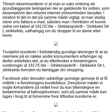
Tilmed rekommanderer vi at man er vaks omkring de
grundlæggende betingelser der er gældende for ordren, som
eksempelvis den returret internet virksomheden benytter. I
relation til det er det på samme måde vigtigt, at man stadig
sikrer ens faktura e-mail, således man i fremtiden vil kunne
vidne om købet af 1917/Cille – Strikkeopskrift – Strikkekit Str
L strikkekits, uafhængig om du shopper til en dame eller
herre.
Trustpilot resulterer i fuldstændig gunstige løsninger til at se
nærmere på en række andre konsumenters erfaringer og
derfor anbefales det, at du efterforsker e-forretningens
vurderinger af 1917/Cille – Strikkeopskrift – Strikkekit Str L
strikkekits forinden du færdiggør din shopping.
Facebook yder desuden adskillige gunstige genveje til at få
indblik i e-forretningens kundefokus. Derudover møder vi
nogle forhandlere på nettet hvor du kan tilkendegive en
bedømmelse af købsoplevelsen, som på samme måde kan
tages i brug til at fornemme hvor tilfredse kunderne er.