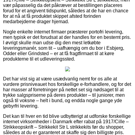
vær påpasselig da det påkræver at bestillingen placeres
forud for et angivent tidspunkt, således at de har en chance
for at nå at få produktet skippet afsted forinden
medarbejderne drager hjemad.
Nogle enkelte internet firmaer præsterer portofri levering,
men typisk er det forudsat at der handles for en bestemt pris.
I øvrigt skulle man udse dig den mest letkøbte
leveringsmanér, som tit – uafhængig om du bor i Esbjerg,
Odder eller Grindsted – er at få fragtfirmaet til at køre
produkterne til et udleveringssted.
Det har vist sig at være usædvanlig nemt for os alle at
vurdere prisniveauet hos forskellige e-forhandlere, og for det
har masser af forretninger på nettet set sig nødsaget til at
trykke salgspriserne på deres produkter – til juniorer, men
også til voksne – helt i bund, og endda nogle gange yde
gebyrfri levering.
Det kan til hver en tid blive udbytterigt at udforske forskellige
internet virksomheder i Danmark efter rabat på 1917/Cille –
Strikkeopskrift – Strikkekit Str L strikkekits før du shopper,
således at du er garanteret at skaffe sig den billigste pris.