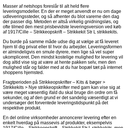
Masser af netshops foreslår til alt held flere
leveringsmodeller. En der er meget anvendt er nu om dage
udleveringssteder, og så afhenter du blot varerne den dag
der passer dig. Metoden er altså virkelig gnidningsløs, og
ofte tilmed den mest prisbevidste leveringsversion ved køb
af 1917/Cille – Strikkeopskrift – Strikkekit Str L strikkekits.
Du burde på samme måde udse dig at vælge at få leveret
hjem til dig privat eller til hvor du arbejder. Leveringsformen
er almindeligvis en smule dyrere, men lige så vel super
ukompliceret. Den mindst kostelige mulighed for levering vil
dog altid vise sig at være at hente pakken selv, men den
mulighed står og falder med at du har bopæl tæt på internet
shoppens hjemsted.
Fragtperioden på Strikkeopskrifter – Kits & bøger >
Strikkekits > Nye strikkeopskrifter med garn kan vise sig at
være meget væsentlig ifald du skal bruge din ordre om få
sekunder, og af den grund er det sandelig væsentligt at vi
undersøger det forventede leveringstidspunkt på det
respektive produkt.
En del online virksomheder annoncerer levering efter en
enkelt hverdag på massevis af produkter, eksempelvis
1917/Cille – Strikkeopskrift – Strikkekit Str L strikkekits, men