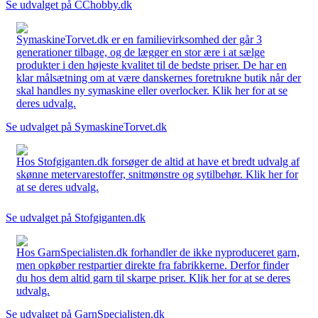
Se udvalget på CChobby.dk
SymaskineTorvet.dk er en familievirksomhed der går 3
generationer tilbage, og de lægger en stor ære i at sælge
produkter i den højeste kvalitet til de bedste priser. De har en
klar målsætning om at være danskernes foretrukne butik når der
skal handles ny symaskine eller overlocker. Klik her for at se
deres udvalg.
Se udvalget på SymaskineTorvet.dk
Hos Stofgiganten.dk forsøger de altid at have et bredt udvalg af
skønne metervarestoffer, snitmønstre og sytilbehør. Klik her for
at se deres udvalg.
Se udvalget på Stofgiganten.dk
Hos GarnSpecialisten.dk forhandler de ikke nyproduceret garn,
men opkøber restpartier direkte fra fabrikkerne. Derfor finder
du hos dem altid garn til skarpe priser. Klik her for at se deres
udvalg.
Se udvalget på GarnSpecialisten.dk