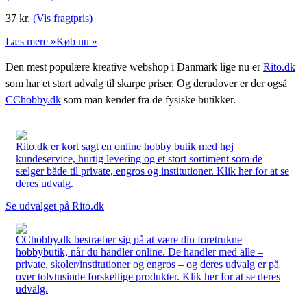
37
kr.
(Vis fragtpris)
Læs mere »
Køb nu »
Den mest populære kreative webshop i Danmark lige nu er
Rito.dk
som har et stort udvalg til skarpe priser. Og derudover er der også
CChobby.dk
som man kender fra de fysiske butikker.
Rito.dk er kort sagt en online hobby butik med høj
kundeservice, hurtig levering og et stort sortiment som de
sælger både til private, engros og institutioner. Klik her for at se
deres udvalg.
Se udvalget på Rito.dk
CChobby.dk bestræber sig på at være din foretrukne
hobbybutik, når du handler online. De handler med alle –
private, skoler/institutioner og engros – og deres udvalg er på
over tolvtusinde forskellige produkter. Klik her for at se deres
udvalg.