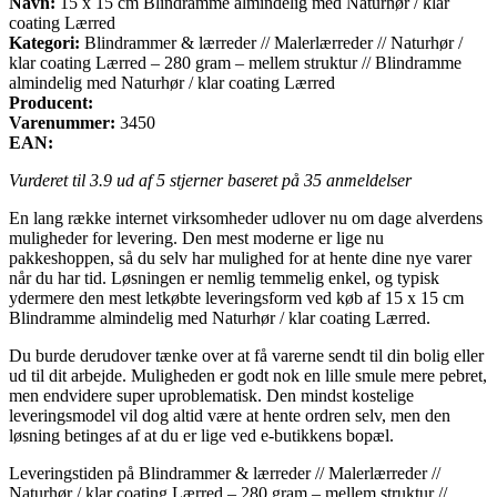
Navn:
15 x 15 cm Blindramme almindelig med Naturhør / klar
coating Lærred
Kategori:
Blindrammer & lærreder // Malerlærreder // Naturhør /
klar coating Lærred – 280 gram – mellem struktur // Blindramme
almindelig med Naturhør / klar coating Lærred
Producent:
Varenummer:
3450
EAN:
Vurderet til
3.9
ud af 5 stjerner baseret på
35
anmeldelser
En lang række internet virksomheder udlover nu om dage alverdens
muligheder for levering. Den mest moderne er lige nu
pakkeshoppen, så du selv har mulighed for at hente dine nye varer
når du har tid. Løsningen er nemlig temmelig enkel, og typisk
ydermere den mest letkøbte leveringsform ved køb af 15 x 15 cm
Blindramme almindelig med Naturhør / klar coating Lærred.
Du burde derudover tænke over at få varerne sendt til din bolig eller
ud til dit arbejde. Muligheden er godt nok en lille smule mere pebret,
men endvidere super uproblematisk. Den mindst kostelige
leveringsmodel vil dog altid være at hente ordren selv, men den
løsning betinges af at du er lige ved e-butikkens bopæl.
Leveringstiden på Blindrammer & lærreder // Malerlærreder //
Naturhør / klar coating Lærred – 280 gram – mellem struktur //