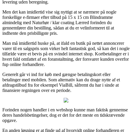
levering uden beregning.
Men det kan imidlertid vise sig nyttigt at se nærmere på nogle
forskellige e-firmaer efter tilbud på 15 x 15 cm Blindramme
almindelig med Naturhør / klar coating Lærred forinden du
gennemfører din bestilling, sådan at du er velinformeret til at
indhente den prisbilligste pris.
Man må imidlertid huske på, at ifald en butik på nettet annoncerer
varer til en salgspris som virker helt fantastisk god, så kan det i nogle
tilfælde være et bevis på en svindel internet shop. Kortbetalinger er i
hvert fald omfattet af en foranstaltning, der forsvarer kunden overfor
fup online forhandlere.
Generelt går vi ind for køb med gængse betalingskort eller
betalinger med mobilen. Som alternativ kan du drage nytte af et
afdragstilbud fra for eksempel ViaBill, såfremt du har i sinde at
finansiere regningen over en periode.
Forinden nogen handler i en webshop kunne man faktisk gennemse
deres handelsbetingelser, dog er det for det meste en tidskrævende
opgave.
En anden løsning er at finde ud af hvorvidt online forhandleren er