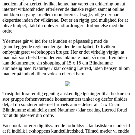
medlem af e-mærket, hvilket længe har været en erklæring om at
internet virksomheden efterlever de danske regler, samt at online
butikken en gang i mellem monitoreres af sagkyndige der har
ekspertise inden for vilkårene. Det er en rigtig god mulighed for at
blive hjulpet, ifald du oplever udfordringer i forbindelse med din
ordre.
Ydermere går vi ind for at kunden er påpasselig med de
grundlæggende reglementer gældende for købet, fx hvilken
ombytningsret webshoppen bruger. Her er det virkelig vigtigt, at
man når som helst beholder ens faktura e-mail, så man i fremtiden
kan dokumentere sin shopping af 15 x 15 cm Blindramme
almindelig med Naturhør / klar coating Lærred, uden hensyn til om
man er på indkøb til en voksen eller et barn.
Trustpilot forærer dig egentlig anstændige løsninger til at beskue en
stor gruppe forhenværende konsumenters tanker og derfor tilrådes
det, at du sonderer internet firmaets anmeldelser af 15 x 15 cm
Blindramme almindelig med Naturhør / klar coating Lærred forud
for at du placerer din ordre.
Facebook forærer dig tilsvarende forholdsvis fantastiske metoder til
at få indblik i e-shoppens kundetilfredshed. Tilmed møder vi endda