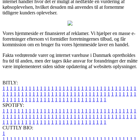
internet handler hvor det er muligt at nedfælde en vurdering af
købsoplevelsen, hvilket desuden må anvendes til at fornemme
tidligere kunders oplevelser.
Vores hjemmeside er finansieret af reklamer. Vi hjælper en masse e-
forretninger eftersom vi formidler forretningernes tilbud, og får
kommission om en bruger fra vores hjemmeside laver en handel.
Fakta vedrørende varer og internet varehuse i Danmark opretholdes
fra tid til anden, men der tages ikke ansvar for forandringer der måtte
være implementeret siden sidste opdatering af websitets oplysninger.
BITLY:
1
1
1
1
1
1
1
1
1
1
1
1
1
1
1
1
1
1
1
1
1
1
1
1
1
1
1
1
1
1
1
1
1
1
1
1
1
1
1
1
1
1
1
1
1
1
1
1
1
1
1
1
1
1
1
1
1
1
1
1
1
1
1
1
1
1
1
1
1
1
1
1
1
1
1
1
1
1
1
1
1
1
1
1
1
1
1
1
1
1
1
1
1
1
1
1
1
1
1
1
SPOTIFY:
1
1
1
1
1
1
1
1
1
1
1
1
1
1
1
1
1
1
1
1
1
1
1
1
1
1
1
1
1
1
1
1
1
1
1
1
1
1
1
1
1
1
1
1
1
1
1
1
1
1
1
1
1
1
1
1
1
1
1
1
1
1
1
1
1
1
1
1
1
1
1
1
1
1
1
1
1
1
1
1
1
1
1
1
1
1
1
1
1
1
1
1
1
1
1
1
1
1
1
1
CUTTLY BIO:
1
1
1
1
1
1
1
1
1
1
1
1
1
1
1
1
1
1
1
1
1
1
1
1
1
1
1
1
1
1
1
1
1
1
1
1
1