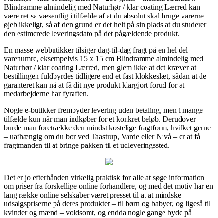
Blindramme almindelig med Naturhør / klar coating Lærred kan
være ret så væsentlig i tilfælde af at du absolut skal bruge varerne
øjeblikkeligt, så af den grund er det helt på sin plads at du studerer
den estimerede leveringsdato på det pågældende produkt.
En masse webbutikker tilsiger dag-til-dag fragt på en hel del
varenumre, eksempelvis 15 x 15 cm Blindramme almindelig med
Naturhør / klar coating Lærred, men glem ikke at det kræver at
bestillingen fuldbyrdes tidligere end et fast klokkeslæt, sådan at de
garanteret kan nå at få dit nye produkt klargjort forud for at
medarbejderne har fyraften.
Nogle e-butikker frembyder levering uden betaling, men i mange
tilfælde kun når man indkøber for et konkret beløb. Derudover
burde man foretrække den mindst kostelige fragtform, hvilket gerne
– uafhængig om du bor ved Taastrup, Varde eller Nivå – er at få
fragtmanden til at bringe pakken til et udleveringssted.
Det er jo efterhånden virkelig praktisk for alle at søge information
om priser fra forskellige online forhandlere, og med det motiv har en
lang række online selskaber været presset til at at mindske
udsalgspriserne på deres produkter – til børn og babyer, og ligeså til
kvinder og mænd – voldsomt, og endda nogle gange byde på