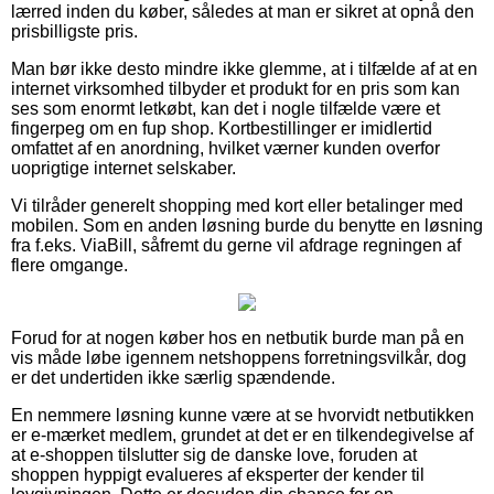
lærred inden du køber, således at man er sikret at opnå den
prisbilligste pris.
Man bør ikke desto mindre ikke glemme, at i tilfælde af at en
internet virksomhed tilbyder et produkt for en pris som kan
ses som enormt letkøbt, kan det i nogle tilfælde være et
fingerpeg om en fup shop. Kortbestillinger er imidlertid
omfattet af en anordning, hvilket værner kunden overfor
uoprigtige internet selskaber.
Vi tilråder generelt shopping med kort eller betalinger med
mobilen. Som en anden løsning burde du benytte en løsning
fra f.eks. ViaBill, såfremt du gerne vil afdrage regningen af
flere omgange.
Forud for at nogen køber hos en netbutik burde man på en
vis måde løbe igennem netshoppens forretningsvilkår, dog
er det undertiden ikke særlig spændende.
En nemmere løsning kunne være at se hvorvidt netbutikken
er e-mærket medlem, grundet at det er en tilkendegivelse af
at e-shoppen tilslutter sig de danske love, foruden at
shoppen hyppigt evalueres af eksperter der kender til