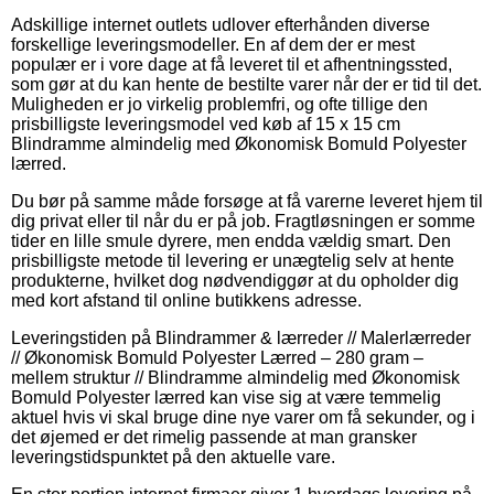
Adskillige internet outlets udlover efterhånden diverse
forskellige leveringsmodeller. En af dem der er mest
populær er i vore dage at få leveret til et afhentningssted,
som gør at du kan hente de bestilte varer når der er tid til det.
Muligheden er jo virkelig problemfri, og ofte tillige den
prisbilligste leveringsmodel ved køb af 15 x 15 cm
Blindramme almindelig med Økonomisk Bomuld Polyester
lærred.
Du bør på samme måde forsøge at få varerne leveret hjem til
dig privat eller til når du er på job. Fragtløsningen er somme
tider en lille smule dyrere, men endda vældig smart. Den
prisbilligste metode til levering er unægtelig selv at hente
produkterne, hvilket dog nødvendiggør at du opholder dig
med kort afstand til online butikkens adresse.
Leveringstiden på Blindrammer & lærreder // Malerlærreder
// Økonomisk Bomuld Polyester Lærred – 280 gram –
mellem struktur // Blindramme almindelig med Økonomisk
Bomuld Polyester lærred kan vise sig at være temmelig
aktuel hvis vi skal bruge dine nye varer om få sekunder, og i
det øjemed er det rimelig passende at man gransker
leveringstidspunktet på den aktuelle vare.