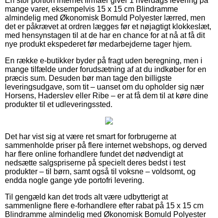
En stor portion internet firmaer giver 1 hverdags levering på
mange varer, eksempelvis 15 x 15 cm Blindramme
almindelig med Økonomisk Bomuld Polyester lærred, men
det er påkrævet at ordren lægges før et nøjagtigt klokkeslæt,
med hensynstagen til at de har en chance for at nå at få dit
nye produkt ekspederet før medarbejderne tager hjem.
En række e-butikker byder på fragt uden beregning, men i
mange tilfælde under forudsætning af at du indkøber for en
præcis sum. Desuden bør man tage den billigste
leveringsudgave, som tit – uanset om du opholder sig nær
Horsens, Haderslev eller Ribe – er at få dem til at køre dine
produkter til et udleveringssted.
Det har vist sig at være ret smart for forbrugerne at
sammenholde priser på flere internet webshops, og derved
har flere online forhandlere fundet det nødvendigt at
nedsætte salgspriserne på specielt deres bedst i test
produkter – til børn, samt også til voksne – voldsomt, og
endda nogle gange yde portofri levering.
Til gengæld kan det trods alt være udbytterigt at
sammenligne flere e-forhandlere efter rabat på 15 x 15 cm
Blindramme almindelig med Økonomisk Bomuld Polyester