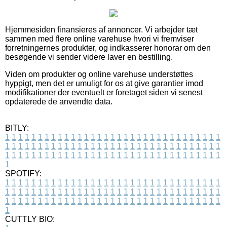
Hjemmesiden finansieres af annoncer. Vi arbejder tæt
sammen med flere online varehuse hvori vi fremviser
forretningernes produkter, og indkasserer honorar om den
besøgende vi sender videre laver en bestilling.
Viden om produkter og online varehuse understøttes
hyppigt, men det er umuligt for os at give garantier imod
modifikationer der eventuelt er foretaget siden vi senest
opdaterede de anvendte data.
BITLY:
1
1
1
1
1
1
1
1
1
1
1
1
1
1
1
1
1
1
1
1
1
1
1
1
1
1
1
1
1
1
1
1
1
1
1
1
1
1
1
1
1
1
1
1
1
1
1
1
1
1
1
1
1
1
1
1
1
1
1
1
1
1
1
1
1
1
1
1
1
1
1
1
1
1
1
1
1
1
1
1
1
1
1
1
1
1
1
1
1
1
1
1
1
1
1
1
1
1
1
1
SPOTIFY:
1
1
1
1
1
1
1
1
1
1
1
1
1
1
1
1
1
1
1
1
1
1
1
1
1
1
1
1
1
1
1
1
1
1
1
1
1
1
1
1
1
1
1
1
1
1
1
1
1
1
1
1
1
1
1
1
1
1
1
1
1
1
1
1
1
1
1
1
1
1
1
1
1
1
1
1
1
1
1
1
1
1
1
1
1
1
1
1
1
1
1
1
1
1
1
1
1
1
1
1
CUTTLY BIO: