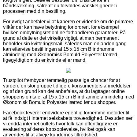
lovgivningen. Dette er desuden din chance for en
håndsrækning, såfremt du forvoldes vanskeligheder i
processen med din bestilling.
For øvrigt anbefaler vi at køberen er vidende om de primære
vilkår der kan have betydning for ordren, for eksempel
hvilken ombytningsret online forhandleren garanterer. På
grund af dette er det virkelig vigtigt, at man permanent
beholder sin kvitteringsmail, således man en anden gang
kan eftervise bestillingen af 15 x 15 cm Blindramme
almindelig med Økonomisk Bomuld Polyester lærred,
ligegyldigt om du er kvinde eller mand.
Trustpilot frembyder temmelig passelige chancer for at
vurdere en stor gruppe tidligere konsumenters anmeldelser
og af den grund kan det anbefales, at du iagttager online
shoppens omtaler af 15 x 15 cm Blindramme almindelig med
Økonomisk Bomuld Polyester lærred før du shopper.
Facebook leverer endvidere egentlig fornemme metoder til
at få indsigt i internet selskabets troværdighed. Desuden ser
vi endda internet outlets hvor folk kan offentliggøre en
evaluering af deres købsoplevelse, hvilket også kan
anvendes til at afveje kundernes tilfredshed.