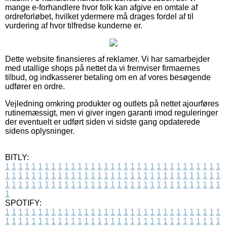
mange e-forhandlere hvor folk kan afgive en omtale af
ordreforløbet, hvilket ydermere må drages fordel af til
vurdering af hvor tilfredse kunderne er.
Dette website finansieres af reklamer. Vi har samarbejder
med utallige shops på nettet da vi fremviser firmaernes
tilbud, og indkasserer betaling om en af vores besøgende
udfører en ordre.
Vejledning omkring produkter og outlets på nettet ajourføres
rutinemæssigt, men vi giver ingen garanti imod reguleringer
der eventuelt er udført siden vi sidste gang opdaterede
sidens oplysninger.
BITLY:
1
1
1
1
1
1
1
1
1
1
1
1
1
1
1
1
1
1
1
1
1
1
1
1
1
1
1
1
1
1
1
1
1
1
1
1
1
1
1
1
1
1
1
1
1
1
1
1
1
1
1
1
1
1
1
1
1
1
1
1
1
1
1
1
1
1
1
1
1
1
1
1
1
1
1
1
1
1
1
1
1
1
1
1
1
1
1
1
1
1
1
1
1
1
1
1
1
1
1
1
SPOTIFY:
1
1
1
1
1
1
1
1
1
1
1
1
1
1
1
1
1
1
1
1
1
1
1
1
1
1
1
1
1
1
1
1
1
1
1
1
1
1
1
1
1
1
1
1
1
1
1
1
1
1
1
1
1
1
1
1
1
1
1
1
1
1
1
1
1
1