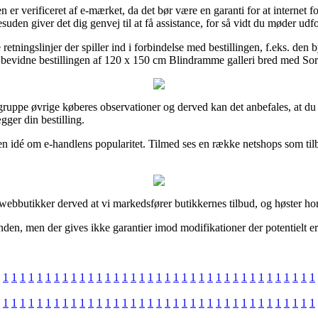
 verificeret af e-mærket, da det bør være en garanti for at internet forh
suden giver det dig genvej til at få assistance, for så vidt du møder ud
ningslinjer der spiller ind i forbindelse med bestillingen, f.eks. den byt
an bevidne bestillingen af 120 x 150 cm Blindramme galleri bred med So
r gruppe øvrige køberes observationer og derved kan det anbefales, at du
ger din bestilling.
n idé om e-handlens popularitet. Tilmed ses en række netshops som tilby
af webbutikker derved at vi markedsfører butikkernes tilbud, og høster ho
nden, men der gives ikke garantier imod modifikationer der potentielt er
1
1
1
1
1
1
1
1
1
1
1
1
1
1
1
1
1
1
1
1
1
1
1
1
1
1
1
1
1
1
1
1
1
1
1
1
1
1
1
1
1
1
1
1
1
1
1
1
1
1
1
1
1
1
1
1
1
1
1
1
1
1
1
1
1
1
1
1
1
1
1
1
1
1