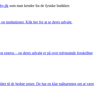
by.dk
som man kender fra de fysiske butikker.
og institutioner. Klik her for at se deres udvalg.
og engros – og deres udvalg er på over tolvtusinde forskellige
itet til de bedste priser. De har en klar målsætning om at være