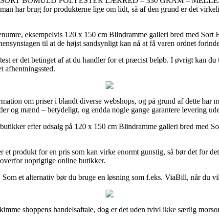
erlærreder // SORT BOMULD POLYESTER LÆRRED – 330 GRAM –
ug for produkterne lige om lidt, så af den grund er det virkelig re
e varenumre, eksempelvis 120 x 150 cm Blindramme galleri bred med So
hensynstagen til at de højst sandsynligt kan nå at få varen ordnet fori
test er det betinget af at du handler for et præcist beløb. I øvrigt kan 
et afhentningssted.
rmation om priser i blandt diverse webshops, og på grund af dette har ma
vinder og mænd – betydeligt, og endda nogle gange garantere levering u
t butikker efter udsalg på 120 x 150 cm Blindramme galleri bred med Sor
r et produkt for en pris som kan virke enormt gunstig, så bør det for det
verfor uoprigtige online butikker.
n. Som et alternativ bør du bruge en løsning som f.eks. ViaBill, når du v
skimme shoppens handelsaftale, dog er det uden tvivl ikke særlig morso