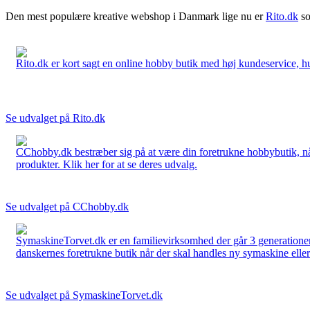
Den mest populære kreative webshop i Danmark lige nu er
Rito.dk
so
Rito.dk er kort sagt en online hobby butik med høj kundeservice, hurt
Se udvalget på Rito.dk
CChobby.dk bestræber sig på at være din foretrukne hobbybutik, når 
produkter. Klik her for at se deres udvalg.
Se udvalget på CChobby.dk
SymaskineTorvet.dk er en familievirksomhed der går 3 generationer t
danskernes foretrukne butik når der skal handles ny symaskine eller 
Se udvalget på SymaskineTorvet.dk