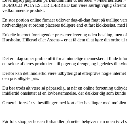
Leveringsdygtigheden på Blindrammer & lærreder // Mal
BOMULD POLYESTER LÆRRED kan være særligt vigtig såfremt man har br
vedkommende produkt.
En stor portion online firmaer udlover dag-til-dag fragt på utallig
nødvendiggør at ordren placeres tidligere end et fast klokkeslæt, med 
Enkelte internet foretagender præsterer levering uden betaling, men of
Hørsholm, Hillerød eller Assens – er at få dem til at køre din ordre til 
Det er i dag super problemfrit for almindelige mennesker at finde info
en række af deres produkter – til piger og drenge, og ligeledes til k
Derfor kan det imidlertid være udbytterigt at efterprøve nogle interne
den prisbilligste pris.
Du bør trods alt være så påpasselig, at når en online forretning udbyde
imidlertid omsluttet af en lovbestemmelse, der dækker dig som kunde o
Generelt foreslår vi bestillinger med kort eller betalinger med mobile
Før folk shopper hos en forhandler på nettet behøver man uden tvivl 