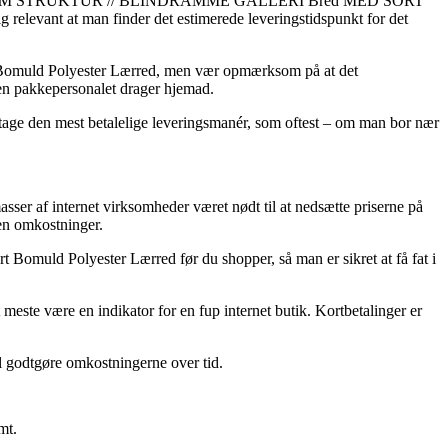
 MELLEM STRUKTUR // BLINDRAMME GALLERI Bred MED SORT
levant at man finder det estimerede leveringstidspunkt for det
rt Bomuld Polyester Lærred, men vær opmærksom på at det
nden pakkepersonalet drager hjemad.
du tage den mest betalelige leveringsmanér, som oftest – om man bor nær
sser af internet virksomheder været nødt til at nedsætte priserne på
den omkostninger.
t Bomuld Polyester Lærred før du shopper, så man er sikret at få fat i
 meste være en indikator for en fup internet butik. Kortbetalinger er
il godtgøre omkostningerne over tid.
mt.