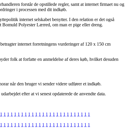
andleren forstår de opstillede regler, samt at internet firmaet nu og
fordringer i processen med dit indkøb.
tepolitik internet selskabet benytter. I den relation er det også
rt Bomuld Polyester Lærred, om man er pige eller dreng.
 betragter internet forretningens vurderinger af 120 x 150 cm
der folk at forfatte en anmeldelse af deres køb, hvilket desuden
norar når den bruger vi sender videre udfører et indkøb.
 udarbejdet efter at vi senest opdaterede de anvendte data.
1
1
1
1
1
1
1
1
1
1
1
1
1
1
1
1
1
1
1
1
1
1
1
1
1
1
1
1
1
1
1
1
1
1
1
1
1
1
1
1
1
1
1
1
1
1
1
1
1
1
1
1