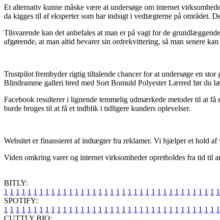
Et alternativ kunne måske være at undersøge om internet virksomheden er
da kigges til af eksperter som har indsigt i vedtægterne på området. De
Tilsvarende kan det anbefales at man er på vagt for de grundlæggende ret
afgørende, at man altid bevarer sin ordrekvittering, så man senere k
Trustpilot frembyder rigtig tiltalende chancer for at undersøge en sto
Blindramme galleri bred med Sort Bomuld Polyester Lærred før du læg
Facebook resulterer i lignende temmelig udmærkede metoder til at få e
burde bruges til at få et indblik i tidligere kunders oplevelser.
Websitet er finansieret af indtægter fra reklamer. Vi hjælper et hold 
Viden omkring varer og internet virksomheder opretholdes fra tid til a
BITLY:
1
1
1
1
1
1
1
1
1
1
1
1
1
1
1
1
1
1
1
1
1
1
1
1
1
1
1
1
1
1
1
1
1
1
1
1
1
SPOTIFY:
1
1
1
1
1
1
1
1
1
1
1
1
1
1
1
1
1
1
1
1
1
1
1
1
1
1
1
1
1
1
1
1
1
1
1
1
1
CUTTLY BIO: