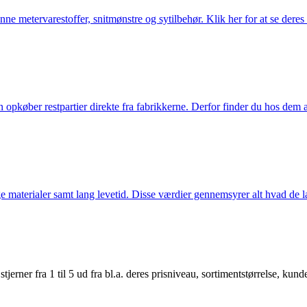
nne metervarestoffer, snitmønstre og sytilbehør. Klik her for at se deres
køber restpartier direkte fra fabrikkerne. Derfor finder du hos dem alti
 materialer samt lang levetid. Disse værdier gennemsyrer alt hvad de la
er fra 1 til 5 ud fra bl.a. deres prisniveau, sortimentstørrelse, kunde