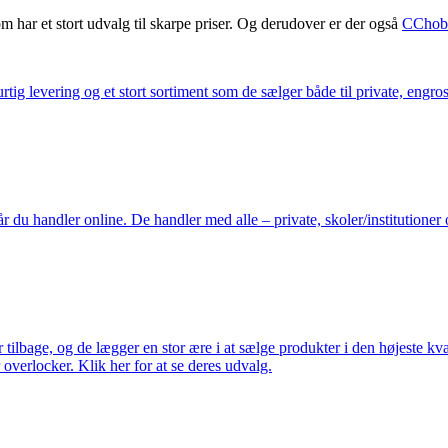
m har et stort udvalg til skarpe priser. Og derudover er der også
CChob
ig levering og et stort sortiment som de sælger både til private, engros 
du handler online. De handler med alle – private, skoler/institutioner 
ilbage, og de lægger en stor ære i at sælge produkter i den højeste kval
overlocker. Klik her for at se deres udvalg.