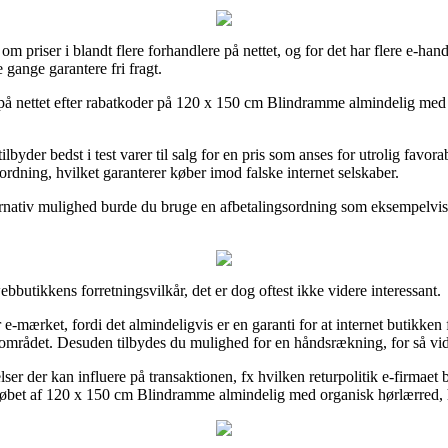
m priser i blandt flere forhandlere på nettet, og for det har flere e-ha
 gange garantere fri fragt.
på nettet efter rabatkoder på 120 x 150 cm Blindramme almindelig med o
lbyder bedst i test varer til salg for en pris som anses for utrolig fav
rordning, hvilket garanterer køber imod falske internet selskaber.
ernativ mulighed burde du bruge en afbetalingsordning som eksempelvis V
bbutikkens forretningsvilkår, det er dog oftest ikke videre interessant.
mærket, fordi det almindeligvis er en garanti for at internet butikken f
mrådet. Desuden tilbydes du mulighed for en håndsrækning, for så vidt
r der kan influere på transaktionen, fx hvilken returpolitik e-firmaet b
se købet af 120 x 150 cm Blindramme almindelig med organisk hørlærred,