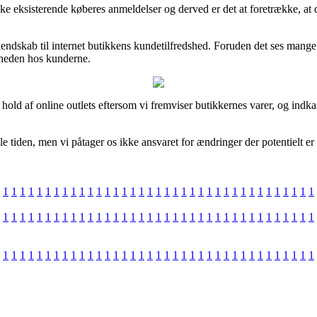
ække eksisterende køberes anmeldelser og derved er det at foretrække, a
kendskab til internet butikkens kundetilfredshed. Foruden det ses mange 
dsheden hos kunderne.
 hold af online outlets eftersom vi fremviser butikkernes varer, og indk
 tiden, men vi påtager os ikke ansvaret for ændringer der potentielt er
1
1
1
1
1
1
1
1
1
1
1
1
1
1
1
1
1
1
1
1
1
1
1
1
1
1
1
1
1
1
1
1
1
1
1
1
1
1
1
1
1
1
1
1
1
1
1
1
1
1
1
1
1
1
1
1
1
1
1
1
1
1
1
1
1
1
1
1
1
1
1
1
1
1
1
1
1
1
1
1
1
1
1
1
1
1
1
1
1
1
1
1
1
1
1
1
1
1
1
1
1
1
1
1
1
1
1
1
1
1
1