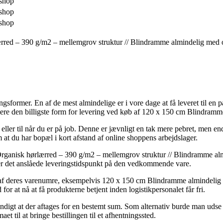
shop
shop
shop
ærred – 390 g/m2 – mellemgrov struktur // Blindramme almindelig med 
ringsformer. En af de mest almindelige er i vore dage at få leveret til e
mere den billigste form for levering ved køb af 120 x 150 cm Blindram
l eller til når du er på job. Denne er jævnligt en tak mere pebret, men e
om at du har bopæl i kort afstand af online shoppens arbejdslager.
Organisk hørlærred – 390 g/m2 – mellemgrov struktur // Blindramme alm
kker det anslåede leveringstidspunkt på den vedkommende vare.
f deres varenumre, eksempelvis 120 x 150 cm Blindramme almindelig med
for at nå at få produkterne betjent inden logistikpersonalet får fri.
dvendigt at der aftages for en bestemt sum. Som alternativ burde man ud
et til at bringe bestillingen til et afhentningssted.