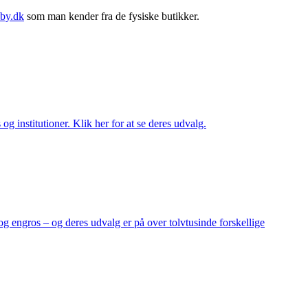
by.dk
som man kender fra de fysiske butikker.
og institutioner. Klik her for at se deres udvalg.
og engros – og deres udvalg er på over tolvtusinde forskellige