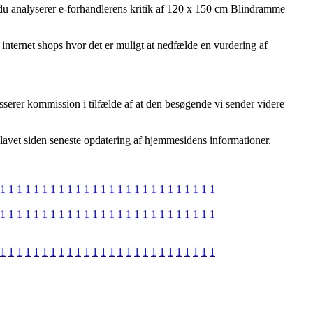
t du analyserer e-forhandlerens kritik af 120 x 150 cm Blindramme
internet shops hvor det er muligt at nedfælde en vurdering af
asserer kommission i tilfælde af at den besøgende vi sender videre
 lavet siden seneste opdatering af hjemmesidens informationer.
1
1
1
1
1
1
1
1
1
1
1
1
1
1
1
1
1
1
1
1
1
1
1
1
1
1
1
1
1
1
1
1
1
1
1
1
1
1
1
1
1
1
1
1
1
1
1
1
1
1
1
1
1
1
1
1
1
1
1
1
1
1
1
1
1
1
1
1
1
1
1
1
1
1
1
1
1
1