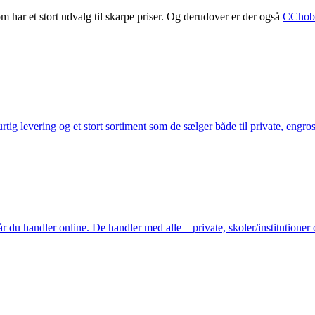
m har et stort udvalg til skarpe priser. Og derudover er der også
CChob
ig levering og et stort sortiment som de sælger både til private, engros 
du handler online. De handler med alle – private, skoler/institutioner 