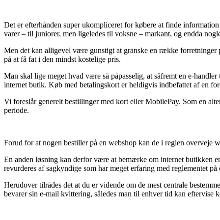
Det er efterhånden super ukompliceret for købere at finde information o
varer – til juniorer, men ligeledes til voksne – markant, og endda nogle
Men det kan alligevel være gunstigt at granske en række forretninger 
på at få fat i den mindst kostelige pris.
Man skal lige meget hvad være så påpasselig, at såfremt en e-handler ti
internet butik. Køb med betalingskort er heldigvis indbefattet af en fo
Vi foreslår generelt bestillinger med kort eller MobilePay. Som en alt
periode.
Forud for at nogen bestiller på en webshop kan de i reglen overveje we
En anden løsning kan derfor være at bemærke om internet butikken er e-
revurderes af sagkyndige som har meget erfaring med reglementet på o
Herudover tilrådes det at du er vidende om de mest centrale bestemmelse
bevarer sin e-mail kvittering, således man til enhver tid kan eftervi