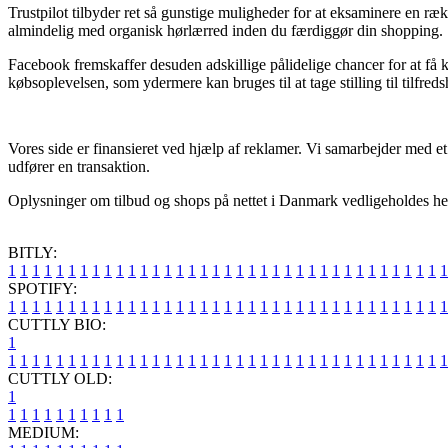
Trustpilot tilbyder ret så gunstige muligheder for at eksaminere en r
almindelig med organisk hørlærred inden du færdiggør din shopping.
Facebook fremskaffer desuden adskillige pålidelige chancer for at få 
købsoplevelsen, som ydermere kan bruges til at tage stilling til tilfre
Vores side er finansieret ved hjælp af reklamer. Vi samarbejder med et
udfører en transaktion.
Oplysninger om tilbud og shops på nettet i Danmark vedligeholdes hele
BITLY:
1
1
1
1
1
1
1
1
1
1
1
1
1
1
1
1
1
1
1
1
1
1
1
1
1
1
1
1
1
1
1
1
1
1
1
1
1
SPOTIFY:
1
1
1
1
1
1
1
1
1
1
1
1
1
1
1
1
1
1
1
1
1
1
1
1
1
1
1
1
1
1
1
1
1
1
1
1
1
CUTTLY BIO:
1
1
1
1
1
1
1
1
1
1
1
1
1
1
1
1
1
1
1
1
1
1
1
1
1
1
1
1
1
1
1
1
1
1
1
1
1
1
CUTTLY OLD:
1
1
1
1
1
1
1
1
1
1
1
MEDIUM: