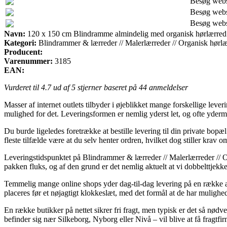
Besøg web
Besøg web
Besøg web
Navn:
120 x 150 cm Blindramme almindelig med organisk hørlærred
Kategori:
Blindrammer & lærreder // Malerlærreder // Organisk hørl
Producent:
Varenummer:
3185
EAN:
Vurderet til
4.7
ud af 5 stjerner baseret på
44
anmeldelser
Masser af internet outlets tilbyder i øjeblikket mange forskellige leve
mulighed for det. Leveringsformen er nemlig yderst let, og ofte yder
Du burde ligeledes foretrække at bestille levering til din private bopæ
fleste tilfælde være at du selv henter ordren, hvilket dog stiller krav 
Leveringstidspunktet på Blindrammer & lærreder // Malerlærreder // 
pakken fluks, og af den grund er det nemlig aktuelt at vi dobbelttje
Temmelig mange online shops yder dag-til-dag levering på en række a
placeres før et nøjagtigt klokkeslæt, med det formål at de har mulighed 
En række butikker på nettet sikrer fri fragt, men typisk er det så nø
befinder sig nær Silkeborg, Nyborg eller Nivå – vil blive at få fragtfirma