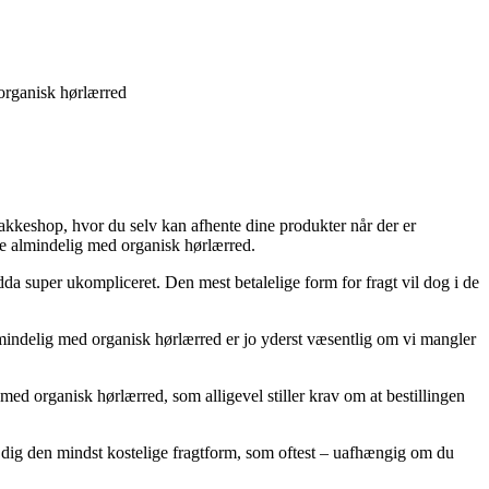
organisk hørlærred
n pakkeshop, hvor du selv kan afhente dine produkter når der er
me almindelig med organisk hørlærred.
ndda super ukompliceret. Den mest betalelige form for fragt vil dog i de
indelig med organisk hørlærred er jo yderst væsentlig om vi mangler
 organisk hørlærred, som alligevel stiller krav om at bestillingen
se dig den mindst kostelige fragtform, som oftest – uafhængig om du