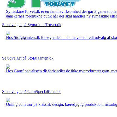
SymaskineTorvet.dk er en familievirksomhed der går 3 generationer t
danskernes foretrukne butik når der skal handles ny symaskine eller 
Se udvalget på SymaskineTorvet.dk
Hos Stofgiganten.dk forsøger de altid at have et bredt udvalg af skø
Se udvalget på Stofgiganten.dk
Hos GarnSpecialisten.dk forhandler de ikke nyproduceret garn, men op
Se udvalget på GarnSpecialisten.dk
Önling.com tror på klassisk design, bæredygtig produktion, naturlige