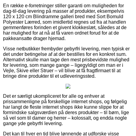
En række e-forretninger stiller garanti om muligheden for
dag-til-dag levering på masser af produkter, eksempelvis
120 x 120 cm Blindramme galleri bred med Sort Bomuld
Polyester Lærred, som imidlertid regnes ud fra at handlen
gemmenføres forinden et givent klokkeslæt, således at de
har mulighed for at nå at få varen ordnet forud for at de
pakkeansatte drager hjemad.
Visse netbutikker frembyder gebyrfri levering, men typisk er
det under betingelse af at der bestilles for en konkret sum.
Alternativt skulle man tage den mest prisbevidste mulighed
for levering, som mange gange – ligegyldigt om man er i
Vejle, Skive eller Struer – vil blive at få fragtfirmaet til at
bringe dine produkter til et udleveringssted.
Det er særligt ukompliceret for alle og enhver at
prissammenligne på forskellige internet shops, og følgelig
har langt de fleste internet shops ikke kunne slippe for at
formindske salgsværdien på deres produkter – til børn, lige
så vel som til damer og herrer – kolossalt, og endda nogle
gange yde gebyrfri levering.
Det kan til hver en tid blive lønnende at udforske visse