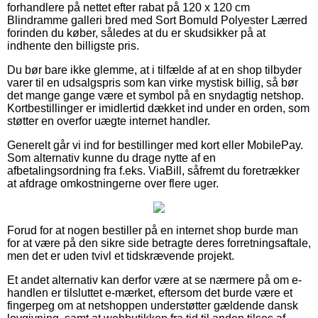
forhandlere på nettet efter rabat på 120 x 120 cm
Blindramme galleri bred med Sort Bomuld Polyester Lærred
forinden du køber, således at du er skudsikker på at
indhente den billigste pris.
Du bør bare ikke glemme, at i tilfælde af at en shop tilbyder
varer til en udsalgspris som kan virke mystisk billig, så bør
det mange gange være et symbol på en snydagtig netshop.
Kortbestillinger er imidlertid dækket ind under en orden, som
støtter en overfor uægte internet handler.
Generelt går vi ind for bestillinger med kort eller MobilePay.
Som alternativ kunne du drage nytte af en
afbetalingsordning fra f.eks. ViaBill, såfremt du foretrækker
at afdrage omkostningerne over flere uger.
Forud for at nogen bestiller på en internet shop burde man
for at være på den sikre side betragte deres forretningsaftale,
men det er uden tvivl et tidskrævende projekt.
Et andet alternativ kan derfor være at se nærmere på om e-
handlen er tilsluttet e-mærket, eftersom det burde være et
fingerpeg om at netshoppen understøtter gældende dansk