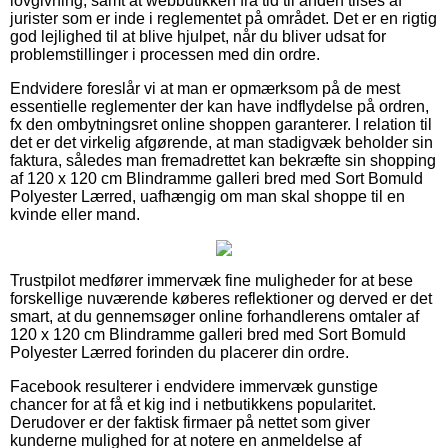
lovgivning, samt at webbutikken fra tid til anden tilses af
jurister som er inde i reglementet på området. Det er en rigtig
god lejlighed til at blive hjulpet, når du bliver udsat for
problemstillinger i processen med din ordre.
Endvidere foreslår vi at man er opmærksom på de mest
essentielle reglementer der kan have indflydelse på ordren,
fx den ombytningsret online shoppen garanterer. I relation til
det er det virkelig afgørende, at man stadigvæk beholder sin
faktura, således man fremadrettet kan bekræfte sin shopping
af 120 x 120 cm Blindramme galleri bred med Sort Bomuld
Polyester Lærred, uafhængig om man skal shoppe til en
kvinde eller mand.
Trustpilot medfører immervæk fine muligheder for at bese
forskellige nuværende køberes reflektioner og derved er det
smart, at du gennemsøger online forhandlerens omtaler af
120 x 120 cm Blindramme galleri bred med Sort Bomuld
Polyester Lærred forinden du placerer din ordre.
Facebook resulterer i endvidere immervæk gunstige
chancer for at få et kig ind i netbutikkens popularitet.
Derudover er der faktisk firmaer på nettet som giver
kunderne mulighed for at notere en anmeldelse af