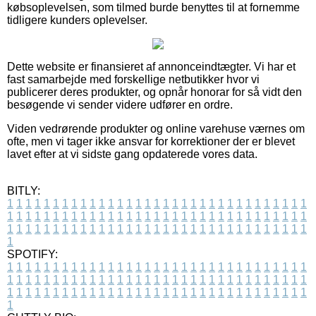
købsoplevelsen, som tilmed burde benyttes til at fornemme
tidligere kunders oplevelser.
Dette website er finansieret af annonceindtægter. Vi har et
fast samarbejde med forskellige netbutikker hvor vi
publicerer deres produkter, og opnår honorar for så vidt den
besøgende vi sender videre udfører en ordre.
Viden vedrørende produkter og online varehuse værnes om
ofte, men vi tager ikke ansvar for korrektioner der er blevet
lavet efter at vi sidste gang opdaterede vores data.
BITLY:
1
1
1
1
1
1
1
1
1
1
1
1
1
1
1
1
1
1
1
1
1
1
1
1
1
1
1
1
1
1
1
1
1
1
1
1
1
1
1
1
1
1
1
1
1
1
1
1
1
1
1
1
1
1
1
1
1
1
1
1
1
1
1
1
1
1
1
1
1
1
1
1
1
1
1
1
1
1
1
1
1
1
1
1
1
1
1
1
1
1
1
1
1
1
1
1
1
1
1
1
SPOTIFY:
1
1
1
1
1
1
1
1
1
1
1
1
1
1
1
1
1
1
1
1
1
1
1
1
1
1
1
1
1
1
1
1
1
1
1
1
1
1
1
1
1
1
1
1
1
1
1
1
1
1
1
1
1
1
1
1
1
1
1
1
1
1
1
1
1
1
1
1
1
1
1
1
1
1
1
1
1
1
1
1
1
1
1
1
1
1
1
1
1
1
1
1
1
1
1
1
1
1
1
1