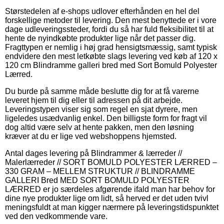
Størstedelen af e-shops udlover efterhånden en hel del
forskellige metoder til levering. Den mest benyttede er i vore
dage udleveringssteder, fordi du så har fuld fleksibilitet til at
hente de nyindkøbte produkter lige når det passer dig.
Fragttypen er nemlig i høj grad hensigtsmæssig, samt typisk
endvidere den mest letkøbte slags levering ved køb af 120 x
120 cm Blindramme galleri bred med Sort Bomuld Polyester
Lærred.
Du burde på samme måde beslutte dig for at få varerne
leveret hjem til dig eller til adressen på dit arbejde.
Leveringstypen viser sig som regel en sjat dyrere, men
ligeledes usædvanlig enkel. Den billigste form for fragt vil
dog altid være selv at hente pakken, men den løsning
kræver at du er lige ved webshoppens hjemsted.
Antal dages levering på Blindrammer & lærreder //
Malerlærreder // SORT BOMULD POLYESTER LÆRRED –
330 GRAM – MELLEM STRUKTUR // BLINDRAMME
GALLERI Bred MED SORT BOMULD POLYESTER
LÆRRED er jo særdeles afgørende ifald man har behov for
dine nye produkter lige om lidt, så herved er det uden tvivl
meningsfuldt at man kigger nærmere på leveringstidspunktet
ved den vedkommende vare.