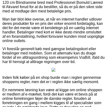
120 cm Blindramme bred med Professionel Bomuld Lærred
til Akvarel forud for at du bestiller, så du er på den sikre side
med at modtage den mest betalelige pris.
Man bør blot ikke overse, at når en internet handler udlover
deres produkter for en pris der virker enormt fordelagtig, kan
det for det meste være et kendetegn på en uærlig internet
handler. Betalinger med kort er ikke desto mindre omsluttet
af en foranstaltning, hvilket forsvarer kunden imod uoprigtige
online outlets.
Vi foreslår generelt køb med gængse betalingskort eller
betalinger med mobilen. Som et alternativ kan du drage
fordel af en afdragsordning som eksempelvis ViaBill, ifald du
har til hensigt at afdrage regningen over tid.
Inden folk køber på en shop burde man i reglen gennemse
shoppens regler, men det er i reglen ikke særlig morsomt.
En nemmere løsning kan være at kigge om online shoppen
er medlem af e-mærket, fordi det kan være et bevis på at
online forretningen føjer de danske regler, foruden at
forretningen en gang i mellem kigges til af specialister som