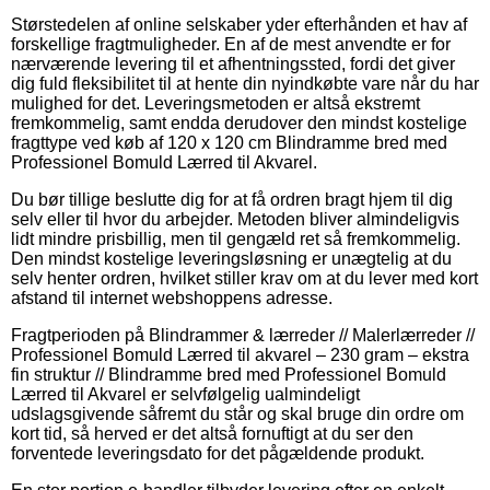
Størstedelen af online selskaber yder efterhånden et hav af
forskellige fragtmuligheder. En af de mest anvendte er for
nærværende levering til et afhentningssted, fordi det giver
dig fuld fleksibilitet til at hente din nyindkøbte vare når du har
mulighed for det. Leveringsmetoden er altså ekstremt
fremkommelig, samt endda derudover den mindst kostelige
fragttype ved køb af 120 x 120 cm Blindramme bred med
Professionel Bomuld Lærred til Akvarel.
Du bør tillige beslutte dig for at få ordren bragt hjem til dig
selv eller til hvor du arbejder. Metoden bliver almindeligvis
lidt mindre prisbillig, men til gengæld ret så fremkommelig.
Den mindst kostelige leveringsløsning er unægtelig at du
selv henter ordren, hvilket stiller krav om at du lever med kort
afstand til internet webshoppens adresse.
Fragtperioden på Blindrammer & lærreder // Malerlærreder //
Professionel Bomuld Lærred til akvarel – 230 gram – ekstra
fin struktur // Blindramme bred med Professionel Bomuld
Lærred til Akvarel er selvfølgelig ualmindeligt
udslagsgivende såfremt du står og skal bruge din ordre om
kort tid, så herved er det altså fornuftigt at du ser den
forventede leveringsdato for det pågældende produkt.