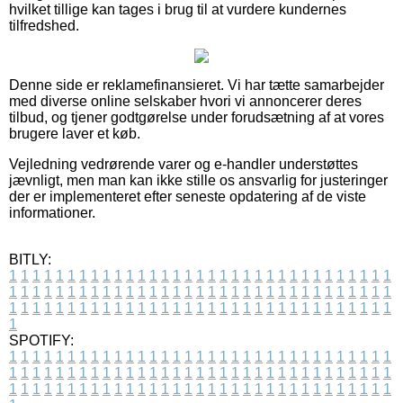
hvilket tillige kan tages i brug til at vurdere kundernes
tilfredshed.
Denne side er reklamefinansieret. Vi har tætte samarbejder
med diverse online selskaber hvori vi annoncerer deres
tilbud, og tjener godtgørelse under forudsætning af at vores
brugere laver et køb.
Vejledning vedrørende varer og e-handler understøttes
jævnligt, men man kan ikke stille os ansvarlig for justeringer
der er implementeret efter seneste opdatering af de viste
informationer.
BITLY:
1
1
1
1
1
1
1
1
1
1
1
1
1
1
1
1
1
1
1
1
1
1
1
1
1
1
1
1
1
1
1
1
1
1
1
1
1
1
1
1
1
1
1
1
1
1
1
1
1
1
1
1
1
1
1
1
1
1
1
1
1
1
1
1
1
1
1
1
1
1
1
1
1
1
1
1
1
1
1
1
1
1
1
1
1
1
1
1
1
1
1
1
1
1
1
1
1
1
1
1
SPOTIFY:
1
1
1
1
1
1
1
1
1
1
1
1
1
1
1
1
1
1
1
1
1
1
1
1
1
1
1
1
1
1
1
1
1
1
1
1
1
1
1
1
1
1
1
1
1
1
1
1
1
1
1
1
1
1
1
1
1
1
1
1
1
1
1
1
1
1
1
1
1
1
1
1
1
1
1
1
1
1
1
1
1
1
1
1
1
1
1
1
1
1
1
1
1
1
1
1
1
1
1