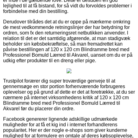
er inde i de gældende love. Dette er desuden en god
lejlighed til at få bistand, for så vidt du forvoldes problemer i
forbindelse med din bestilling.
Derudover tilrådes det at du er oppe på mærkerne omkring
de mest vedkommende retningslinjer der har betydning for
ordren, som fx den returneringsret netbutikken anvender. I
relation til det er det samtidig afgørende, at man stadigvæk
beholder sin købsbekræftelse, så man fremadrettet kan
påvise bestillingen af 120 x 120 cm Blindramme bred med
Professionel Bomuld Lærred til Akvarel, uanset om du er på
udkig efter produkter til en dreng eller pige.
Trustpilot forærer dig super troværdige genveje til at
gennemsøge en stor portion forhenværende forbrugeres
oplevelser og på grund af dette er det at foretrække, at du ser
nærmere på internet virksomhedens kritik af 120 x 120 cm
Blindramme bred med Professionel Bomuld Lærred til
Akvarel før du placerer din ordre.
Facebook genererer lignende adskillige udmærkede
muligheder for at få et kig ind i internet forhandlerens
popularitet. Her er der nogle e-shops som giver kunderne
mulighed for at formulere en omtale af deres købsoplevelse,