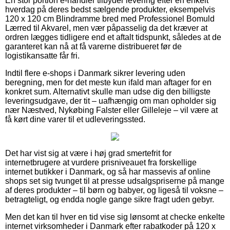
En stor portion e-handler tilbyder levering efter en enkelt
hverdag på deres bedst sælgende produkter, eksempelvis
120 x 120 cm Blindramme bred med Professionel Bomuld
Lærred til Akvarel, men vær påpasselig da det kræver at
ordren lægges tidligere end et aftalt tidspunkt, således at de
garanteret kan nå at få varerne distribueret før de
logistikansatte får fri.
Indtil flere e-shops i Danmark sikrer levering uden
beregning, men for det meste kun ifald man aftager for en
konkret sum. Alternativt skulle man udse dig den billigste
leveringsudgave, der tit – uafhængig om man opholder sig
nær Næstved, Nykøbing Falster eller Gilleleje – vil være at
få kørt dine varer til et udleveringssted.
Det har vist sig at være i høj grad smertefrit for
internetbrugere at vurdere prisniveauet fra forskellige
internet butikker i Danmark, og så har massevis af online
shops set sig tvunget til at presse udsalgspriserne på mange
af deres produkter – til børn og babyer, og ligeså til voksne –
betragteligt, og endda nogle gange sikre fragt uden gebyr.
Men det kan til hver en tid vise sig lønsomt at checke enkelte
internet virksomheder i Danmark efter rabatkoder på 120 x