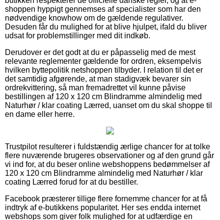
butikken respekterer de officielle danske regler, og at e-
shoppen hyppigt gennemses af specialister som har den
nødvendige knowhow om de gældende regulativer.
Desuden får du mulighed for at blive hjulpet, ifald du bliver
udsat for problemstillinger med dit indkøb.
Derudover er det godt at du er påpasselig med de mest
relevante reglementer gældende for ordren, eksempelvis
hvilken byttepolitik netshoppen tilbyder. I relation til det er
det samtidig afgørende, at man stadigvæk bevarer sin
ordrekvittering, så man fremadrettet vil kunne påvise
bestillingen af 120 x 120 cm Blindramme almindelig med
Naturhør / klar coating Lærred, uanset om du skal shoppe til
en dame eller herre.
Trustpilot resulterer i fuldstændig ærlige chancer for at tolke
flere nuværende brugeres observationer og af den grund går
vi ind for, at du beser online webshoppens bedømmelser af
120 x 120 cm Blindramme almindelig med Naturhør / klar
coating Lærred forud for at du bestiller.
Facebook præsterer tillige flere fornemme chancer for at få
indtryk af e-butikkens popularitet. Her ses endda internet
webshops som giver folk mulighed for at udfærdige en