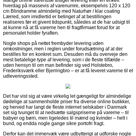
Mange online varehuse tilsiger levering efter en enkelt
hverdag på massevis af varenumre, eksempelvis 120 x 120
cm Blindramme almindelig med Naturhør / klar coating
Lærred, som imidlertid er betinget af at bestillingen
realiseres før et givent tidspunkt, således at de har udsigt til
at kunne nå at få varerne hen til fragtfirmaet forud for at
personalet holder fyraften.
Nogle shops på nettet frembyder levering uden
omkostninger, men i reglen under forudsætning af at der
bestilles for en konkret sum. Desuden må du overveje den
mest betalelige type af levering, som i de fleste tilfælde –
uden hensyn til om man befinder sig ved Holstebro,
Frederiksværk eller Bjerringbro – er at få leveret varerne til et
udleveringssted.
Det har vist sig at være virkelig let gængeligt for almindelige
dødelige at sammenholde priser fra diverse online butikker,
og herved har langt de fleste internet selskaber i Danmark
set sig tvunget til at nedsætte salgspriserne på varerne – til
babyer og børn, men ligeledes til mænd og kvinder – helt i
bund, og endda nogle gange sikre portofri fragt.
Derfor kan det immervæk være udbytterigt at udforske nogle