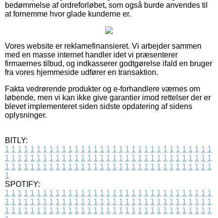
bedømmelse af ordreforløbet, som også burde anvendes til
at fornemme hvor glade kunderne er.
Vores website er reklamefinansieret. Vi arbejder sammen
med en masse internet handler idet vi præsenterer
firmaernes tilbud, og indkasserer godtgørelse ifald en bruger
fra vores hjemmeside udfører en transaktion.
Fakta vedrørende produkter og e-forhandlere værnes om
løbende, men vi kan ikke give garantier imod rettelser der er
blevet implementeret siden sidste opdatering af sidens
oplysninger.
BITLY:
1
1
1
1
1
1
1
1
1
1
1
1
1
1
1
1
1
1
1
1
1
1
1
1
1
1
1
1
1
1
1
1
1
1
1
1
1
1
1
1
1
1
1
1
1
1
1
1
1
1
1
1
1
1
1
1
1
1
1
1
1
1
1
1
1
1
1
1
1
1
1
1
1
1
1
1
1
1
1
1
1
1
1
1
1
1
1
1
1
1
1
1
1
1
1
1
1
1
1
1
SPOTIFY:
1
1
1
1
1
1
1
1
1
1
1
1
1
1
1
1
1
1
1
1
1
1
1
1
1
1
1
1
1
1
1
1
1
1
1
1
1
1
1
1
1
1
1
1
1
1
1
1
1
1
1
1
1
1
1
1
1
1
1
1
1
1
1
1
1
1
1
1
1
1
1
1
1
1
1
1
1
1
1
1
1
1
1
1
1
1
1
1
1
1
1
1
1
1
1
1
1
1
1