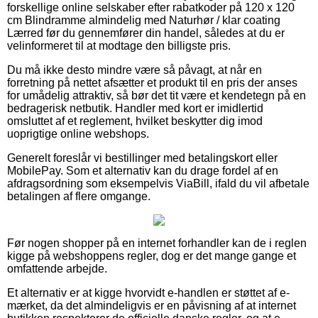
forskellige online selskaber efter rabatkoder på 120 x 120
cm Blindramme almindelig med Naturhør / klar coating
Lærred før du gennemfører din handel, således at du er
velinformeret til at modtage den billigste pris.
Du må ikke desto mindre være så påvagt, at når en
forretning på nettet afsætter et produkt til en pris der anses
for umådelig attraktiv, så bør det tit være et kendetegn på en
bedragerisk netbutik. Handler med kort er imidlertid
omsluttet af et reglement, hvilket beskytter dig imod
uoprigtige online webshops.
Generelt foreslår vi bestillinger med betalingskort eller
MobilePay. Som et alternativ kan du drage fordel af en
afdragsordning som eksempelvis ViaBill, ifald du vil afbetale
betalingen af flere omgange.
Før nogen shopper på en internet forhandler kan de i reglen
kigge på webshoppens regler, dog er det mange gange et
omfattende arbejde.
Et alternativ er at kigge hvorvidt e-handlen er støttet af e-
mærket, da det almindeligvis er en påvisning af at internet