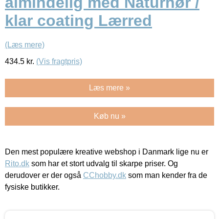
almindelig med Naturhør /
klar coating Lærred
(Læs mere)
434.5
kr.
(Vis fragtpris)
Læs mere »
Køb nu »
Den mest populære kreative webshop i Danmark lige nu er
Rito.dk
som har et stort udvalg til skarpe priser. Og
derudover er der også
CChobby.dk
som man kender fra de
fysiske butikker.