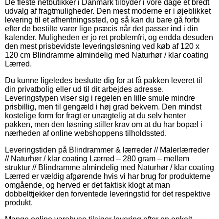
De fleste netbutikker i Danmark tilbyder i vore dage et bredt
udvalg af fragtmuligheder. Den mest moderne er i øjeblikket
levering til et afhentningssted, og så kan du bare gå forbi
efter de bestilte varer lige præcis når det passer ind i din
kalender. Muligheden er jo ret problemfri, og endda desuden
den mest prisbevidste leveringsløsning ved køb af 120 x
120 cm Blindramme almindelig med Naturhør / klar coating
Lærred.
Du kunne ligeledes beslutte dig for at få pakken leveret til
din privatbolig eller ud til dit arbejdes adresse.
Leveringstypen viser sig i regelen en lille smule mindre
prisbillig, men til gengæld i høj grad bekvem. Den mindst
kostelige form for fragt er unægtelig at du selv henter
pakken, men den løsning stiller krav om at du har bopæl i
nærheden af online webshoppens tilholdssted.
Leveringstiden på Blindrammer & lærreder // Malerlærreder
// Naturhør / klar coating Lærred – 280 gram – mellem
struktur // Blindramme almindelig med Naturhør / klar coating
Lærred er vældig afgørende hvis vi har brug for produkterne
omgående, og herved er det faktisk klogt at man
dobbelttjekker den forventede leveringstid for det respektive
produkt.