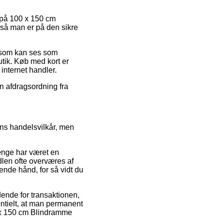
t på 100 x 150 cm
 så man er på den sikre
s som kan ses som
utik. Køb med kort er
internet handler.
en afdragsordning fra
rens handelsvilkår, men
længe har været en
dlen ofte overværes af
ende hånd, for så vidt du
ende for transaktionen,
ntielt, at man permanent
00 x 150 cm Blindramme