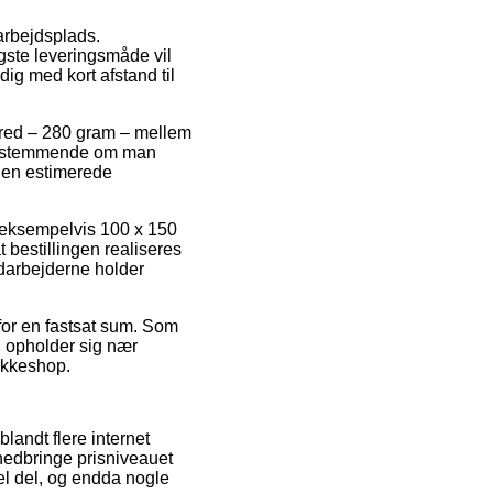
 arbejdsplads.
gste leveringsmåde vil
ig med kort afstand til
ærred – 280 gram – mellem
å bestemmende om man
 den estimerede
, eksempelvis 100 x 150
 bestillingen realiseres
medarbejderne holder
 for en fastsat sum. Som
n opholder sig nær
pakkeshop.
blandt flere internet
t nedbringe prisniveauet
el del, og endda nogle