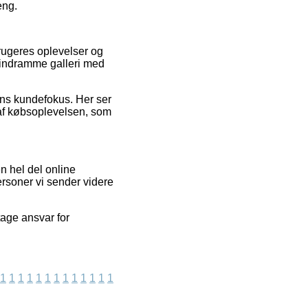
eng.
brugeres oplevelser og
Blindramme galleri med
erens kundefokus. Her ser
 af købsoplevelsen, som
n hel del online
ersoner vi sender videre
tage ansvar for
1
1
1
1
1
1
1
1
1
1
1
1
1