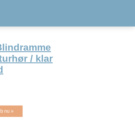
Blindramme
urhør / klar
d
b nu »