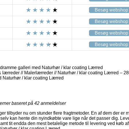
Besøg webshop
Besøg webshop
Besøg webshop
Besøg webshop
dramme galleri med Naturhør / klar coating Lærred
lærreder // Malerlærreder // Naturhør / klar coating Lærred – 2
d Naturhør / klar coating Lærred
jerner baseret på
42
anmeldelser
nger tilbyder nu om stunder flere fragtmetoder. En af dem der er 
 selv kan hente din nyindkøbte vare lige når det passer dig. Le
amt tit endda den mest betalelige metode til levering ved køb a
aturhør / klar coating Lærred.