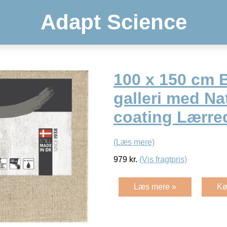
Adapt Science
100 x 150 cm 
galleri med Nat
coating Lærre
(Læs mere)
979
kr.
(Vis fragtpris)
Læs mere »
Kø