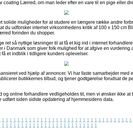
ar coating Lærred, om man leder efter en vare til en pige eller dr
ivt solide muligheder for at studere en længere række andre for
, at du udforsker internet virksomhedens kritik af 100 x 150 cm 
Lærred forinden du shopper.
 ret så nyttige løsninger til at få et kig ind i internet forhandl
r i Danmark som giver folk mulighed for at afgive en vurdering
 få et indblik i tidligere kunders oplevelser.
nsieret ved hjælp af annoncer. Vi har faste samarbejder med e
blicerer butikkernes tilbud, og tjener godtgørelse forudsat de p
d og online forhandlere vedligeholdes tit, men vi ønsker ikke at 
e udført siden sidste opdatering af hjemmesidens data.
1
1
1
1
1
1
1
1
1
1
1
1
1
1
1
1
1
1
1
1
1
1
1
1
1
1
1
1
1
1
1
1
1
1
1
1
1
1
1
1
1
1
1
1
1
1
1
1
1
1
1
1
1
1
1
1
1
1
1
1
1