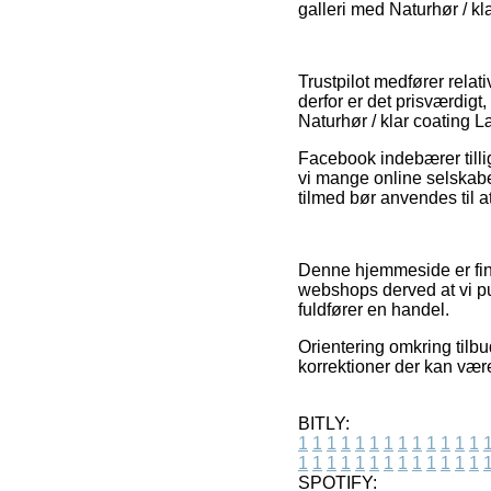
galleri med Naturhør / kl
Trustpilot medfører relat
derfor er det prisværdigt
Naturhør / klar coating 
Facebook indebærer tillige
vi mange online selskabe
tilmed bør anvendes til at
Denne hjemmeside er fina
webshops derved at vi pu
fuldfører en handel.
Orientering omkring tilbu
korrektioner der kan vær
BITLY:
1
1
1
1
1
1
1
1
1
1
1
1
1
1
1
1
1
1
1
1
1
1
1
1
1
1
SPOTIFY: