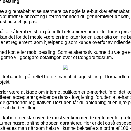
 betaling.
se sig rentabelt at se nærmere på nogle få e-butikker efter raba
aturhør / klar coating Lærred forinden du gennemfører dit køb,
est betalelige pris.
på, at såfremt en shop på nettet reklamerer produkter for en pri
n det for det meste være en indikator for en uoprigtig online b
der et reglement, som hjælper dig som kunde overfor svindlende 
med kort eller mobilbetaling. Som et alternativ kunne du vælge 
du gerne vil godtgøre betalingen over et længere tidsrum.
 forhandler på nettet burde man altid tage stilling til forhandle
ojekt.
erfor være at kigge om internet butikken er e-mærket, fordi det 
ndleren accepterer gældende dansk lovgivning, foruden at e-han
 de gældende regulativer. Desuden får du anledning til en hjælp
e af din bestilling.
 at køberen er klar over de mest vedkommende reglementer gæld
urneringsret online shoppen garanterer. Her er det også essese
ng, således man når som helst vil kunne bekræfte sin ordre af 1