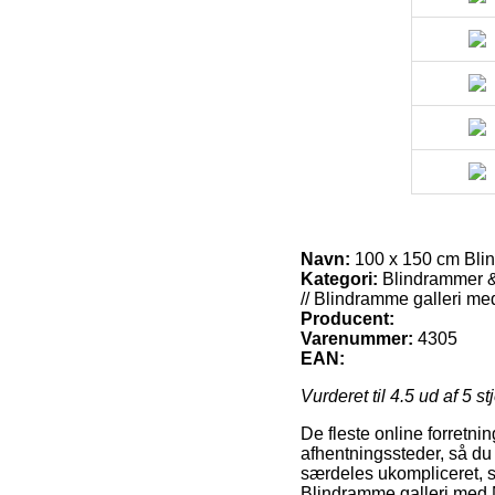
Navn:
100 x 150 cm Blin
Kategori:
Blindrammer & 
// Blindramme galleri me
Producent:
Varenummer:
4305
EAN:
Vurderet til
4.5
ud af 5 st
De fleste online forretni
afhentningssteder, så du
særdeles ukompliceret, s
Blindramme galleri med N