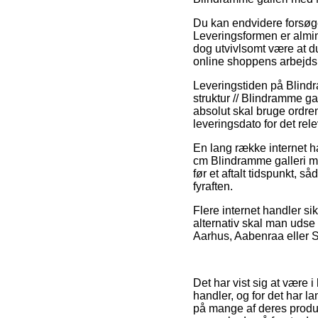
Du kan endvidere forsøge 
Leveringsformen er almin
dog utvivlsomt være at d
online shoppens arbejds
Leveringstiden på Blindr
struktur // Blindramme g
absolut skal bruge ordren
leveringsdato for det rel
En lang række internet h
cm Blindramme galleri me
før et aftalt tidspunkt, 
fyraften.
Flere internet handler si
alternativ skal man udse
Aarhus, Aabenraa eller Sl
Det har vist sig at være i
handler, og for det har l
på mange af deres produkt