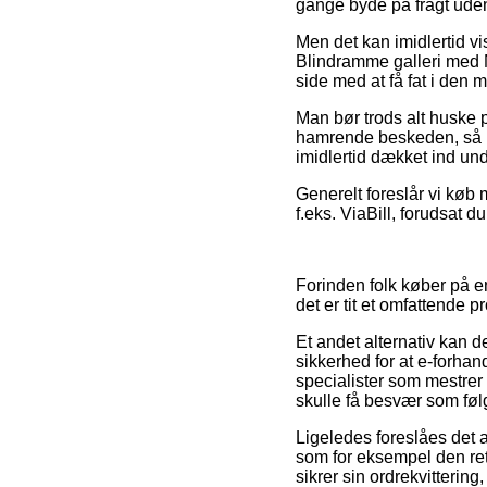
gange byde på fragt uden
Men det kan imidlertid vi
Blindramme galleri med N
side med at få fat i den m
Man bør trods alt huske 
hamrende beskeden, så ka
imidlertid dækket ind un
Generelt foreslår vi køb 
f.eks. ViaBill, forudsat 
Forinden folk køber på en
det er tit et omfattende pr
Et andet alternativ kan d
sikkerhed for at e-forha
specialister som mestrer
skulle få besvær som følg
Ligeledes foreslåes det
som for eksempel den ret
sikrer sin ordrekvitteri