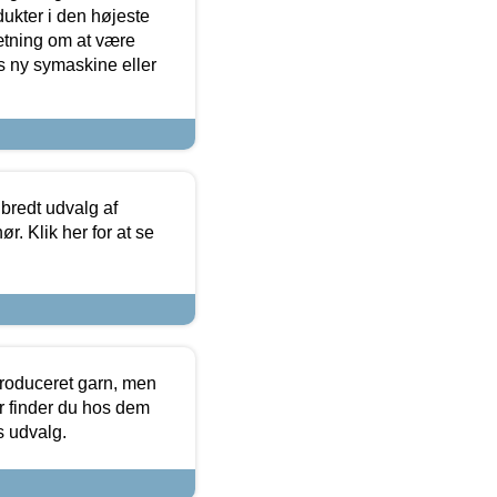
dukter i den højeste
sætning om at være
s ny symaskine eller
 bredt udvalg af
r. Klik her for at se
produceret garn, men
or finder du hos dem
es udvalg.