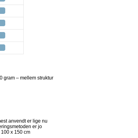
80 gram – mellem struktur
mest anvendt er lige nu
veringsmetoden er jo
f 100 x 150 cm