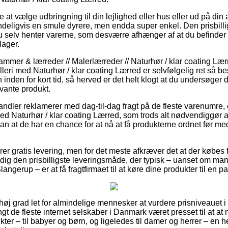
at vælge udbringning til din lejlighed eller hus eller ud på din
deligvis en smule dyrere, men endda super enkel. Den prisbilli
u selv henter varerne, som desværre afhænger af at du befinder d
lager.
ammer & lærreder // Malerlærreder // Naturhør / klar coating L
alleri med Naturhør / klar coating Lærred er selvfølgelig ret s
 inden for kort tid, så herved er det helt klogt at du undersøger
evante produkt.
andler reklamerer med dag-til-dag fragt på de fleste varenumre
d Naturhør / klar coating Lærred, som trods alt nødvendiggør at
sådan at de har en chance for at nå at få produkterne ordnet før 
krer gratis levering, men for det meste afkræver det at der købes
 dig den prisbilligste leveringsmåde, der typisk – uanset om ma
angerup – er at få fragtfirmaet til at køre dine produkter til en 
 høj grad let for almindelige mennesker at vurdere prisniveauet i 
angt de fleste internet selskaber i Danmark været presset til at a
er – til babyer og børn, og ligeledes til damer og herrer – en h